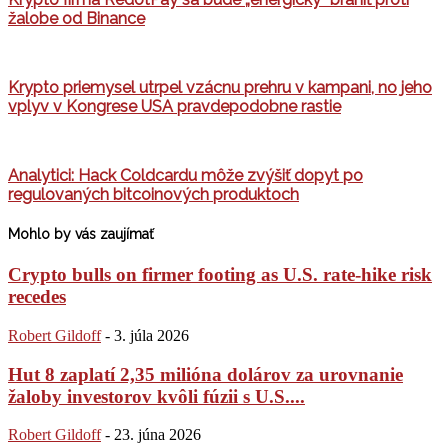
žalobe od Binance
Krypto priemysel utrpel vzácnu prehru v kampani, no jeho
vplyv v Kongrese USA pravdepodobne rastie
Analytici: Hack Coldcardu môže zvýšiť dopyt po
regulovaných bitcoinových produktoch
Mohlo by vás zaujímať
Crypto bulls on firmer footing as U.S. rate-hike risk
recedes
Robert Gildoff
-
3. júla 2026
Hut 8 zaplatí 2,35 milióna dolárov za urovnanie
žaloby investorov kvôli fúzii s U.S....
Robert Gildoff
-
23. júna 2026