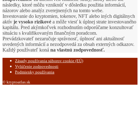
následky, ktoré môžu vzniknúť v dôsledku použitia informácií,
názorov alebo analýz zverejnených na tomto webe.
Investovanie do kryptomien, tokenov, NFT alebo iných digitálnych
aktív
je vysoko rizikové
a môže viesť k úplnej strate investovaného
kapitálu. Pred akýmkoľvek rozhodnutím odporúčame konzultovať
situáciu s kvalifikovaným finančným poradcom.
Prevádzkovateľ nezaručuje správnosť, úplnosť ani aktuálnosť
uvedených informácií a nezodpovedá za obsah externých odkazov.
Každý používateľ koná
na vlastnú zodpovednosť.
Zásady používania súborov cookie (EÚ)
Vylúčenie zodpovednosti
Podmienky používania
© kryptoatlas.sk