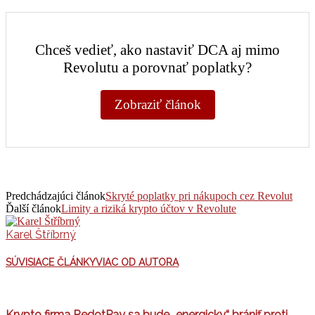
Chceš vedieť, ako nastaviť DCA aj mimo
Revolutu a porovnať poplatky?
Zobraziť článok
Predchádzajúci článok
Skryté poplatky pri nákupoch cez Revolut
Ďalší článok
Limity a riziká krypto účtov v Revolute
Karel Štříbrný
SÚVISIACE ČLÁNKY
VIAC OD AUTORA
Krypto firma RedotPay sa bude „energicky“ brániť proti