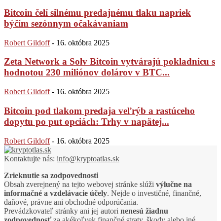
Bitcoin čelí silnému predajnému tlaku napriek
býčím sezónnym očakávaniam
Robert Gildoff
-
16. októbra 2025
Zeta Network a Solv Bitcoin vytvárajú pokladnicu s
hodnotou 230 miliónov dolárov v BTC...
Robert Gildoff
-
16. októbra 2025
Bitcoin pod tlakom predaja veľrýb a rastúceho
dopytu po put opciách: Trhy v napätej...
Robert Gildoff
-
16. októbra 2025
Kontaktujte nás:
info@kryptoatlas.sk
Zrieknutie sa zodpovednosti
Obsah zverejnený na tejto webovej stránke slúži
výlučne na
informačné a vzdelávacie účely
. Nejde o investičné, finančné,
daňové, právne ani obchodné odporúčania.
Prevádzkovateľ stránky ani jej autori
nenesú žiadnu
zodpovednosť
za akékoľvek finančné straty, škody alebo iné