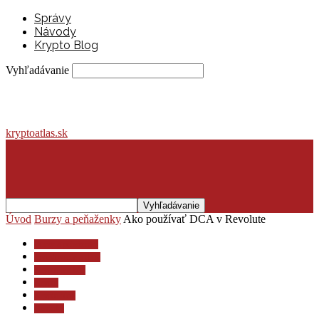
Správy
Návody
Krypto Blog
Vyhľadávanie
kryptoatlas.sk
Úvod
Burzy a peňaženky
Ako používať DCA v Revolute
Burzy a peňaženky
Investovanie a dane
Krypto lexikón
Krypto
Krypto blog
Novinky