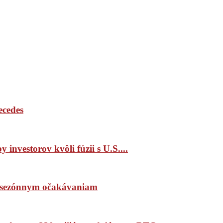
ecedes
 investorov kvôli fúzii s U.S....
ím sezónnym očakávaniam