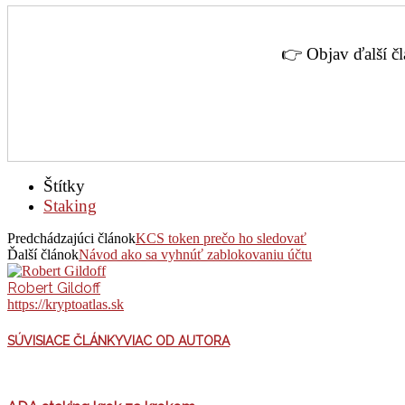
👉 Objav ďalší č
Štítky
Staking
Predchádzajúci článok
KCS token prečo ho sledovať
Ďalší článok
Návod ako sa vyhnúť zablokovaniu účtu
Robert Gildoff
https://kryptoatlas.sk
SÚVISIACE ČLÁNKY
VIAC OD AUTORA