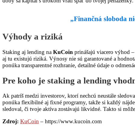
doby sa kapitál s úrokom vráti späť do tvojej peňaženky
„Finančná sloboda nie
Výhody a riziká
Staking aj lending na
KuCoin
prinášajú viacero výhod – 
aj tu existujú riziká. Výnosy nie sú garantované a hodno
ponúka transparentné rozhranie, detailné údaje o odmenác
Pre koho je staking a lending vhod
Ak patríš medzi investorov, ktorí nechcú neustále sledov
ponúka flexibilné aj fixné programy, takže si každý nájd
sledoval, či tvoje aktíva zostávajú likvidné. Takto si môž
Zdroj:
KuCoin
– https://www.kucoin.com