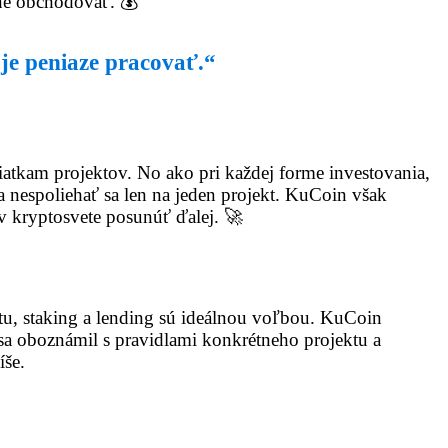
vne obchodovať. 💰
oje peniaze pracovať.“
iatkam projektov. No ako pri každej forme investovania,
 a nespoliehať sa len na jeden projekt. KuCoin však
v kryptosvete posunúť ďalej. 🚀
notu, staking a lending sú ideálnou voľbou. KuCoin
 sa oboznámil s pravidlami konkrétneho projektu a
íše.