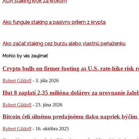
ADA staking krok za krokom
Ako funguje staking a pasívny príjem z krypta
Ako začať staking cez burzu alebo vlastnú peňaženku
Mohlo by vás zaujímať
Crypto bulls on firmer footing as U.S. rate-hike risk r
Robert Gildoff
-
3. júla 2026
Hut 8 zaplatí 2,35 milióna dolárov za urovnanie žaloby
Robert Gildoff
-
23. júna 2026
Bitcoin čelí silnému predajnému tlaku napriek býč
Robert Gildoff
-
16. októbra 2025