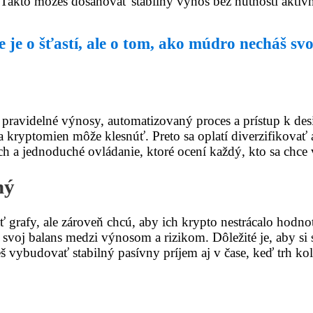
. Takto môžeš dosahovať stabilný výnos bez nutnosti aktí
 je o šťastí, ale o tom, ako múdro necháš sv
pravidelné výnosy, automatizovaný proces a prístup k des
ta kryptomien môže klesnúť. Preto sa oplatí diverzifikovať
h a jednoduché ovládanie, ktoré ocení každý, kto sa chce 
ný
ať grafy, ale zároveň chcú, aby ich krypto nestrácalo hod
e svoj balans medzi výnosom a rizikom. Dôležité je, aby si
eš vybudovať stabilný pasívny príjem aj v čase, keď trh kol