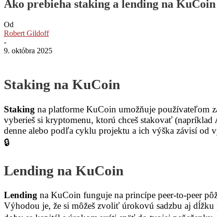
Ako prebieha staking a lending na KuCoin
Od
Robert Gildoff
-
9. októbra 2025
Staking na KuCoin
Staking
na platforme KuCoin umožňuje používateľom zar
vyberieš si kryptomenu, ktorú chceš stakovať (napríkla
denne alebo podľa cyklu projektu a ich výška závisí od v
🔒
Lending na KuCoin
Lending
na KuCoin funguje na princípe peer-to-peer pôž
Výhodou je, že si môžeš zvoliť úrokovú sadzbu aj dĺžku