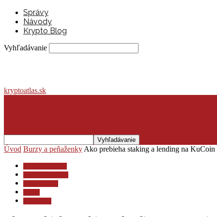
Správy
Návody
Krypto Blog
Vyhľadávanie
kryptoatlas.sk
Úvod
Burzy a peňaženky
Ako prebieha staking a lending na KuCoin
Burzy a peňaženky
Investovanie a dane
Krypto lexikón
Krypto
Krypto blog