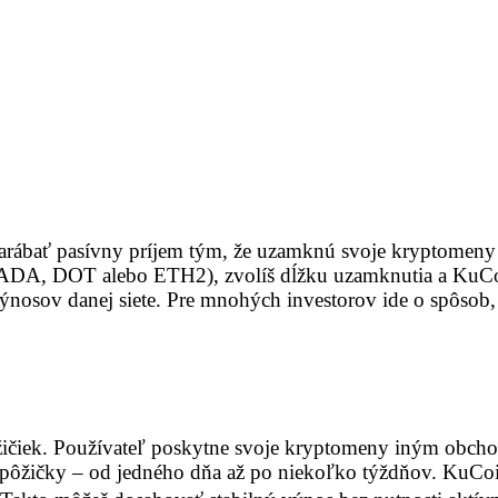
ábať pasívny príjem tým, že uzamknú svoje kryptomeny v
d ADA, DOT alebo ETH2), zvolíš dĺžku uzamknutia a KuCoi
ýnosov danej siete. Pre mnohých investorov ide o spôsob, 
ičiek. Používateľ poskytne svoje kryptomeny iným obchodn
 pôžičky – od jedného dňa až po niekoľko týždňov. KuCoi