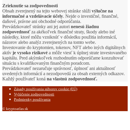
Zrieknutie sa zodpovednosti
Obsah zverejnený na tejto webovej stránke slúži
výlučne na
informačné a vzdelávacie účely
. Nejde o investičné, finančné,
daňové, právne ani obchodné odporúčania.
Prevádzkovateľ stránky ani jej autori
nenesú žiadnu
zodpovednosť
za akékoľvek finančné straty, škody alebo iné
následky, ktoré môžu vzniknúť v dôsledku použitia informácií,
názorov alebo analýz zverejnených na tomto webe.
Investovanie do kryptomien, tokenov, NFT alebo iných digitálnych
aktív
je vysoko rizikové
a môže viesť k úplnej strate investovaného
kapitálu. Pred akýmkoľvek rozhodnutím odporúčame konzultovať
situáciu s kvalifikovaným finančným poradcom.
Prevádzkovateľ nezaručuje správnosť, úplnosť ani aktuálnosť
uvedených informácií a nezodpovedá za obsah externých odkazov.
Každý používateľ koná
na vlastnú zodpovednosť.
Zásady používania súborov cookie (EÚ)
Vylúčenie zodpovednosti
Podmienky používania
© kryptoatlas.sk