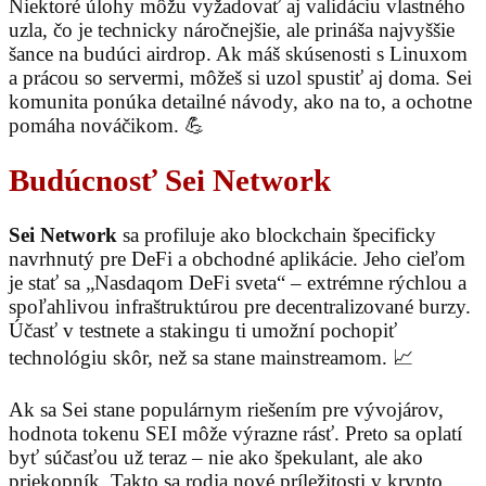
Niektoré úlohy môžu vyžadovať aj validáciu vlastného
uzla, čo je technicky náročnejšie, ale prináša najvyššie
šance na budúci airdrop. Ak máš skúsenosti s Linuxom
a prácou so servermi, môžeš si uzol spustiť aj doma. Sei
komunita ponúka detailné návody, ako na to, a ochotne
pomáha nováčikom. 💪
Budúcnosť Sei Network
Sei Network
sa profiluje ako blockchain špecificky
navrhnutý pre DeFi a obchodné aplikácie. Jeho cieľom
je stať sa „Nasdaqom DeFi sveta“ – extrémne rýchlou a
spoľahlivou infraštruktúrou pre decentralizované burzy.
Účasť v testnete a stakingu ti umožní pochopiť
technológiu skôr, než sa stane mainstreamom. 📈
Ak sa Sei stane populárnym riešením pre vývojárov,
hodnota tokenu SEI môže výrazne rásť. Preto sa oplatí
byť súčasťou už teraz – nie ako špekulant, ale ako
priekopník. Takto sa rodia nové príležitosti v krypto