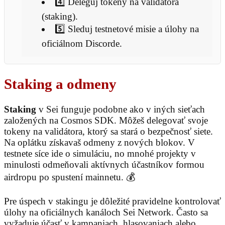
4️⃣ Deleguj tokeny na validátora
(staking).
5️⃣ Sleduj testnetové misie a úlohy na
oficiálnom Discorde.
Staking a odmeny
Staking
v Sei funguje podobne ako v iných sieťach
založených na Cosmos SDK. Môžeš delegovať svoje
tokeny na validátora, ktorý sa stará o bezpečnosť siete.
Na oplátku získavaš odmeny z nových blokov. V
testnete síce ide o simuláciu, no mnohé projekty v
minulosti odmeňovali aktívnych účastníkov formou
airdropu po spustení mainnetu. 💰
Pre úspech v stakingu je dôležité pravidelne kontrolovať
úlohy na oficiálnych kanáloch Sei Network. Často sa
vyžaduje účasť v kampaniach, hlasovaniach alebo