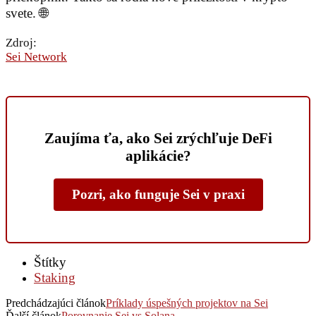
svete. 🌐
Zdroj:
Sei Network
Zaujíma ťa, ako Sei zrýchľuje DeFi
aplikácie?
Pozri, ako funguje Sei v praxi
Štítky
Staking
Predchádzajúci článok
Príklady úspešných projektov na Sei
Ďalší článok
Porovnanie Sei vs Solana