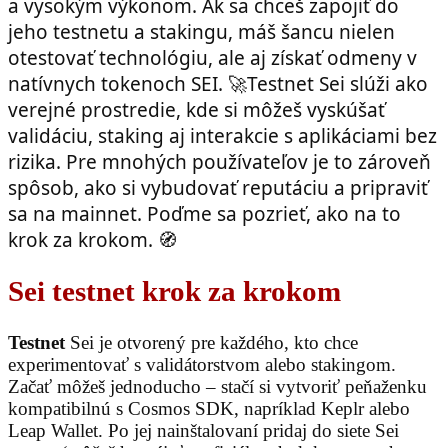
a vysokým výkonom. Ak sa chceš zapojiť do
jeho testnetu a stakingu, máš šancu nielen
otestovať technológiu, ale aj získať odmeny v
natívnych tokenoch SEI. 🚀Testnet Sei slúži ako
verejné prostredie, kde si môžeš vyskúšať
validáciu, staking aj interakcie s aplikáciami bez
rizika. Pre mnohých používateľov je to zároveň
spôsob, ako si vybudovať reputáciu a pripraviť
sa na mainnet. Poďme sa pozrieť, ako na to
krok za krokom. 🧭
Sei testnet krok za krokom
Testnet
Sei je otvorený pre každého, kto chce
experimentovať s validátorstvom alebo stakingom.
Začať môžeš jednoducho – stačí si vytvoriť peňaženku
kompatibilnú s Cosmos SDK, napríklad Keplr alebo
Leap Wallet. Po jej nainštalovaní pridaj do siete Sei