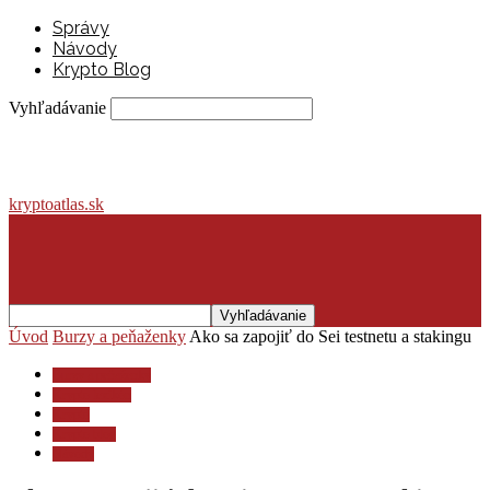
Správy
Návody
Krypto Blog
Vyhľadávanie
kryptoatlas.sk
Úvod
Burzy a peňaženky
Ako sa zapojiť do Sei testnetu a stakingu
Burzy a peňaženky
Krypto lexikón
Krypto
Krypto blog
Návody