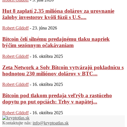
Hut 8 zaplatí 2,35 milióna dolárov za urovnanie
žaloby investorov kvôli fúzii s U.S....
Robert Gildoff
-
23. júna 2026
Bitcoin čelí silnému predajnému tlaku napriek
býčím sezónnym očakávaniam
Robert Gildoff
-
16. októbra 2025
Zeta Network a Solv Bitcoin vytvárajú pokladnicu s
hodnotou 230 miliónov dolárov v BTC...
Robert Gildoff
-
16. októbra 2025
Bitcoin pod tlakom predaja veľrýb a rastúceho
dopytu po put opciách: Trhy v napätej...
Robert Gildoff
-
16. októbra 2025
Kontaktujte nás:
info@kryptoatlas.sk