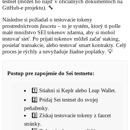
testnet (môžeš ho nájsť v oficiálnych dokumentoch na
GitHub-e projektu). 🔧
Následne si požiadaš o testovacie tokeny
prostredníctvom
faucetu
– to je systém, ktorý ti pošle
malé množstvo SEI tokenov zdarma, aby si mohol
testovať sieť. Po prijatí tokenov môžeš začať staking,
posielať transakcie, alebo testovať smart kontrakty. Celý
proces je rýchly a nevyžaduje žiadne poplatky. 💡
Postup pre zapojenie do Sei testnetu:
1️⃣ Stiahni si Keplr alebo Leap Wallet.
2️⃣ Pridaj Sei testnet do svojej
peňaženky.
3️⃣ Získaj testovacie tokeny z faucet
stránky.