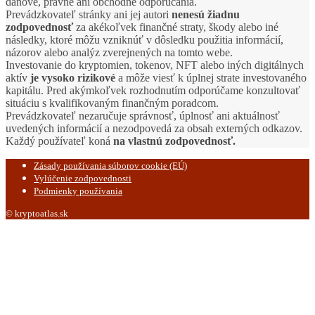
daňové, právne ani obchodné odporúčania.
Prevádzkovateľ stránky ani jej autori
nenesú žiadnu
zodpovednosť
za akékoľvek finančné straty, škody alebo iné
následky, ktoré môžu vzniknúť v dôsledku použitia informácií,
názorov alebo analýz zverejnených na tomto webe.
Investovanie do kryptomien, tokenov, NFT alebo iných digitálnych
aktív
je vysoko rizikové
a môže viesť k úplnej strate investovaného
kapitálu. Pred akýmkoľvek rozhodnutím odporúčame konzultovať
situáciu s kvalifikovaným finančným poradcom.
Prevádzkovateľ nezaručuje správnosť, úplnosť ani aktuálnosť
uvedených informácií a nezodpovedá za obsah externých odkazov.
Každý používateľ koná
na vlastnú zodpovednosť.
Zásady používania súborov cookie (EÚ)
Vylúčenie zodpovednosti
Podmienky používania
© kryptoatlas.sk