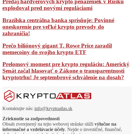
Predaj hardvérových krypto peňaženiek v Rusku
explodoval pred novými reguláciami
Brazílska centrálna banka sprísňuje: Povinné
oneskorenie pre veľké krypto prevody do
zahraničia!
Prečo biliónový gigant T. Rowe Price zaradil
memecoiny do svojho krypto ETF
Prelomový moment pre krypto reguláciu: Americký
Senát začal hlasovať o Zákone o transparentnosti
kryptotrhu! Je septembrové schválenie na dosah?
Kontaktujte nás:
info@kryptoatlas.sk
Zrieknutie sa zodpovednosti
Obsah zverejnený na tejto webovej stránke slúži
výlučne na
informačné a vzdelávacie účely
. Nejde o investičné, finančné,