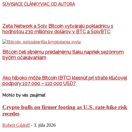
SÚVISIACE ČLÁNKY
VIAC OD AUTORA
Zeta Network a Solv Bitcoin vytvárajú pokladnicu s
hodnotou 230 miliónov dolárov v BTC a SolvBTC
Bitcoin čelí silnému predajnému tlaku napriek sezónnym
býčim očakávaniam
Ako hlboko môže Bitcoin (BTC) klesnúť pri strate kľúčovej
podpory 107 000 – 110 000 USD?
Mohlo by vás zaujímať
Crypto bulls on firmer footing as U.S. rate-hike risk
recedes
Robert Gildoff
-
3. júla 2026