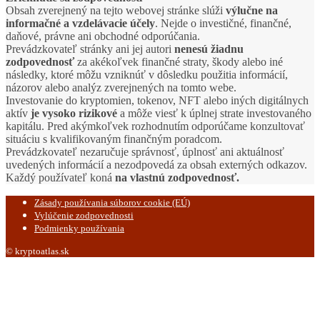
Obsah zverejnený na tejto webovej stránke slúži
výlučne na
informačné a vzdelávacie účely
. Nejde o investičné, finančné,
daňové, právne ani obchodné odporúčania.
Prevádzkovateľ stránky ani jej autori
nenesú žiadnu
zodpovednosť
za akékoľvek finančné straty, škody alebo iné
následky, ktoré môžu vzniknúť v dôsledku použitia informácií,
názorov alebo analýz zverejnených na tomto webe.
Investovanie do kryptomien, tokenov, NFT alebo iných digitálnych
aktív
je vysoko rizikové
a môže viesť k úplnej strate investovaného
kapitálu. Pred akýmkoľvek rozhodnutím odporúčame konzultovať
situáciu s kvalifikovaným finančným poradcom.
Prevádzkovateľ nezaručuje správnosť, úplnosť ani aktuálnosť
uvedených informácií a nezodpovedá za obsah externých odkazov.
Každý používateľ koná
na vlastnú zodpovednosť.
Zásady používania súborov cookie (EÚ)
Vylúčenie zodpovednosti
Podmienky používania
© kryptoatlas.sk