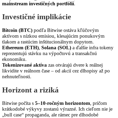
mainstream investičných portfólií
.
Investičné implikácie
Bitcoin (BTC)
podľa Bitwise ostáva kľúčovým
aktívom s nízkou emisiou, klesajúcim ponukovým
tlakom a rastúcim inštitucionálnym dopytom.
Ethereum (ETH)
,
Solana (SOL)
a ďalšie infra tokeny
reprezentujú stávku na výpočtovú a transakčnú
ekonomiku.
Tokenizované aktíva
zas otvárajú dvere k reálnej
likvidite v reálnom čase – od akcií cez dlhopisy až po
nehnuteľnosti.
Horizont a riziká
Bitwise počíta s
5–10-ročným horizontom
, pričom
krátkodobé výkyvy zostanú výrazné. Ich cieľom nie je
„bull case“ propaganda, ale rámec pre dlhodobé