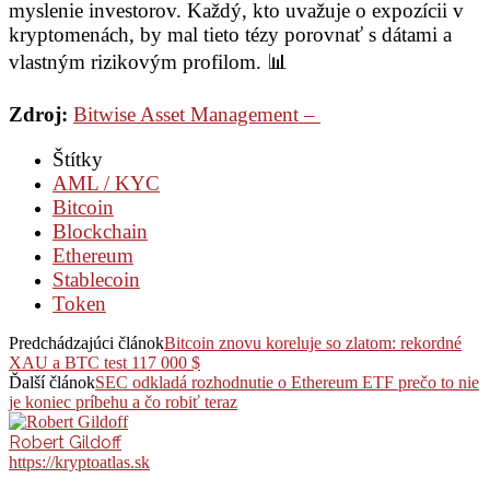
myslenie investorov. Každý, kto uvažuje o expozícii v
kryptomenách, by mal tieto tézy porovnať s dátami a
vlastným rizikovým profilom. 📊
Zdroj:
Bitwise Asset Management –
Štítky
AML / KYC
Bitcoin
Blockchain
Ethereum
Stablecoin
Token
Predchádzajúci článok
Bitcoin znovu koreluje so zlatom: rekordné
XAU a BTC test 117 000 $
Ďalší článok
SEC odkladá rozhodnutie o Ethereum ETF prečo to nie
je koniec príbehu a čo robiť teraz
Robert Gildoff
https://kryptoatlas.sk