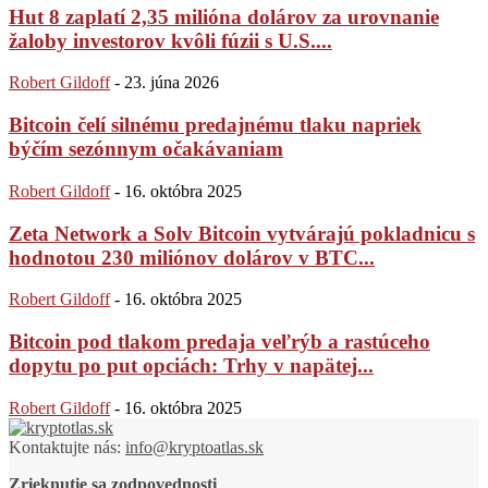
Hut 8 zaplatí 2,35 milióna dolárov za urovnanie
žaloby investorov kvôli fúzii s U.S....
Robert Gildoff
-
23. júna 2026
Bitcoin čelí silnému predajnému tlaku napriek
býčím sezónnym očakávaniam
Robert Gildoff
-
16. októbra 2025
Zeta Network a Solv Bitcoin vytvárajú pokladnicu s
hodnotou 230 miliónov dolárov v BTC...
Robert Gildoff
-
16. októbra 2025
Bitcoin pod tlakom predaja veľrýb a rastúceho
dopytu po put opciách: Trhy v napätej...
Robert Gildoff
-
16. októbra 2025
Kontaktujte nás:
info@kryptoatlas.sk
Zrieknutie sa zodpovednosti