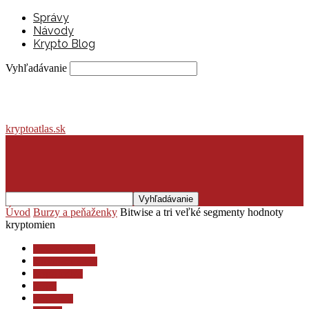
Správy
Návody
Krypto Blog
Vyhľadávanie
kryptoatlas.sk
Úvod
Burzy a peňaženky
Bitwise a tri veľké segmenty hodnoty
kryptomien
Burzy a peňaženky
Investovanie a dane
Krypto lexikón
Krypto
Krypto blog