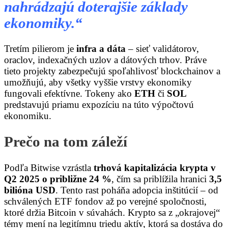
nahrádzajú doterajšie základy
ekonomiky.“
Tretím pilierom je
infra a dáta
– sieť validátorov,
oraclov, indexačných uzlov a dátových trhov. Práve
tieto projekty zabezpečujú spoľahlivosť blockchainov a
umožňujú, aby všetky vyššie vrstvy ekonomiky
fungovali efektívne. Tokeny ako
ETH
či
SOL
predstavujú priamu expozíciu na túto výpočtovú
ekonomiku.
Prečo na tom záleží
Podľa Bitwise vzrástla
trhová kapitalizácia krypta v
Q2 2025 o približne 24 %
, čím sa priblížila hranici
3,5
bilióna USD
. Tento rast poháňa adopcia inštitúcií – od
schválených ETF fondov až po verejné spoločnosti,
ktoré držia Bitcoin v súvahách. Krypto sa z „okrajovej“
témy mení na legitímnu triedu aktív, ktorá sa dostáva do