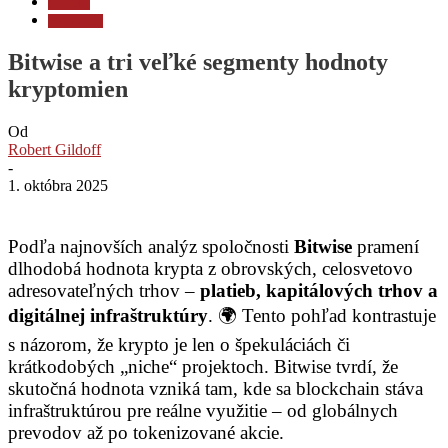
Novinky
Stablecoiny
Bitwise a tri veľké segmenty hodnoty
kryptomien
Od
Robert Gildoff
-
1. októbra 2025
Podľa najnovších analýz spoločnosti
Bitwise
pramení
dlhodobá hodnota krypta z obrovských, celosvetovo
adresovateľných trhov –
platieb, kapitálových trhov a
digitálnej infraštruktúry
. 🌍 Tento pohľad kontrastuje
s názorom, že krypto je len o špekuláciách či
krátkodobých „niche“ projektoch. Bitwise tvrdí, že
skutočná hodnota vzniká tam, kde sa blockchain stáva
infraštruktúrou pre reálne využitie – od globálnych
prevodov až po tokenizované akcie.