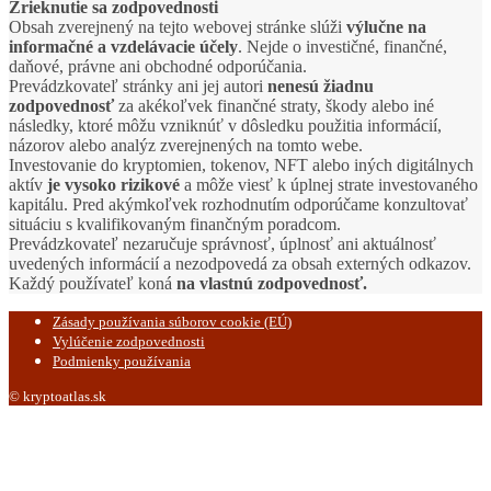
Zrieknutie sa zodpovednosti
Obsah zverejnený na tejto webovej stránke slúži
výlučne na
informačné a vzdelávacie účely
. Nejde o investičné, finančné,
daňové, právne ani obchodné odporúčania.
Prevádzkovateľ stránky ani jej autori
nenesú žiadnu
zodpovednosť
za akékoľvek finančné straty, škody alebo iné
následky, ktoré môžu vzniknúť v dôsledku použitia informácií,
názorov alebo analýz zverejnených na tomto webe.
Investovanie do kryptomien, tokenov, NFT alebo iných digitálnych
aktív
je vysoko rizikové
a môže viesť k úplnej strate investovaného
kapitálu. Pred akýmkoľvek rozhodnutím odporúčame konzultovať
situáciu s kvalifikovaným finančným poradcom.
Prevádzkovateľ nezaručuje správnosť, úplnosť ani aktuálnosť
uvedených informácií a nezodpovedá za obsah externých odkazov.
Každý používateľ koná
na vlastnú zodpovednosť.
Zásady používania súborov cookie (EÚ)
Vylúčenie zodpovednosti
Podmienky používania
© kryptoatlas.sk