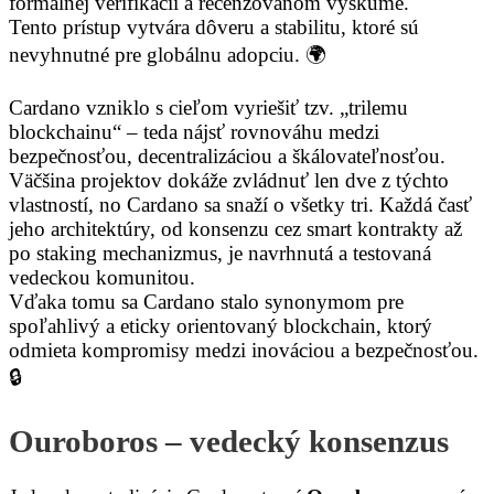
formálnej verifikácii a recenzovanom výskume.
Tento prístup vytvára dôveru a stabilitu, ktoré sú
nevyhnutné pre globálnu adopciu. 🌍
Cardano vzniklo s cieľom vyriešiť tzv. „trilemu
blockchainu“ – teda nájsť rovnováhu medzi
bezpečnosťou, decentralizáciou a škálovateľnosťou.
Väčšina projektov dokáže zvládnuť len dve z týchto
vlastností, no Cardano sa snaží o všetky tri. Každá časť
jeho architektúry, od konsenzu cez smart kontrakty až
po staking mechanizmus, je navrhnutá a testovaná
vedeckou komunitou.
Vďaka tomu sa Cardano stalo synonymom pre
spoľahlivý a eticky orientovaný blockchain, ktorý
odmieta kompromisy medzi inováciou a bezpečnosťou.
🔒
Ouroboros – vedecký konsenzus