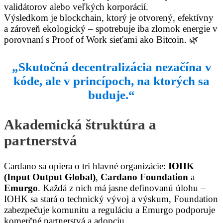
validátorov alebo veľkých korporácií.
Výsledkom je blockchain, ktorý je otvorený, efektívny
a zároveň ekologický – spotrebuje iba zlomok energie v
porovnaní s Proof of Work sieťami ako Bitcoin. 🌿
„Skutočná decentralizácia nezačína v
kóde, ale v princípoch, na ktorých sa
buduje.“
Akademická štruktúra a
partnerstvá
Cardano sa opiera o tri hlavné organizácie:
IOHK
(Input Output Global)
,
Cardano Foundation
a
Emurgo
. Každá z nich má jasne definovanú úlohu –
IOHK sa stará o technický vývoj a výskum, Foundation
zabezpečuje komunitu a reguláciu a Emurgo podporuje
komerčné partnerstvá a adopciu.