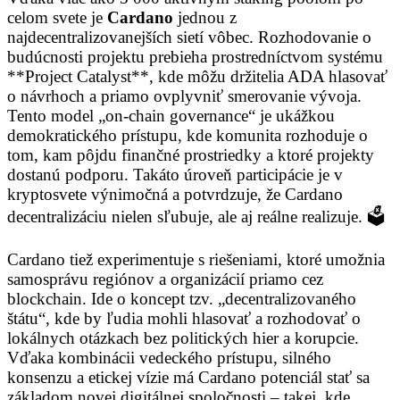
celom svete je
Cardano
jednou z
najdecentralizovanejších sietí vôbec. Rozhodovanie o
budúcnosti projektu prebieha prostredníctvom systému
**Project Catalyst**, kde môžu držitelia ADA hlasovať
o návrhoch a priamo ovplyvniť smerovanie vývoja.
Tento model „on-chain governance“ je ukážkou
demokratického prístupu, kde komunita rozhoduje o
tom, kam pôjdu finančné prostriedky a ktoré projekty
dostanú podporu. Takáto úroveň participácie je v
kryptosvete výnimočná a potvrdzuje, že Cardano
decentralizáciu nielen sľubuje, ale aj reálne realizuje. 🗳️
Cardano tiež experimentuje s riešeniami, ktoré umožnia
samosprávu regiónov a organizácií priamo cez
blockchain. Ide o koncept tzv. „decentralizovaného
štátu“, kde by ľudia mohli hlasovať a rozhodovať o
lokálnych otázkach bez politických hier a korupcie.
Vďaka kombinácii vedeckého prístupu, silného
konsenzu a etickej vízie má Cardano potenciál stať sa
základom novej digitálnej spoločnosti – takej, kde