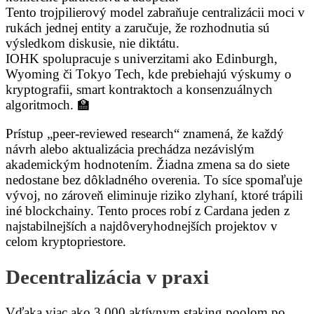
Tento trojpilierový model zabraňuje centralizácii moci v
rukách jednej entity a zaručuje, že rozhodnutia sú
výsledkom diskusie, nie diktátu.
IOHK spolupracuje s univerzitami ako Edinburgh,
Wyoming či Tokyo Tech, kde prebiehajú výskumy o
kryptografii, smart kontraktoch a konsenzuálnych
algoritmoch. 🏫
Prístup „peer-reviewed research“ znamená, že každý
návrh alebo aktualizácia prechádza nezávislým
akademickým hodnotením. Žiadna zmena sa do siete
nedostane bez dôkladného overenia. To síce spomaľuje
vývoj, no zároveň eliminuje riziko zlyhaní, ktoré trápili
iné blockchainy. Tento proces robí z Cardana jeden z
najstabilnejších a najdôveryhodnejších projektov v
celom kryptopriestore.
Decentralizácia v praxi
Vďaka viac ako 3 000 aktívnym staking poolom po