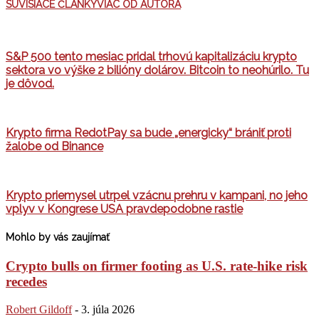
SÚVISIACE ČLÁNKY
VIAC OD AUTORA
S&P 500 tento mesiac pridal trhovú kapitalizáciu krypto
sektora vo výške 2 bilióny dolárov. Bitcoin to neohúrilo. Tu
je dôvod.
Krypto firma RedotPay sa bude „energicky“ brániť proti
žalobe od Binance
Krypto priemysel utrpel vzácnu prehru v kampani, no jeho
vplyv v Kongrese USA pravdepodobne rastie
Mohlo by vás zaujímať
Crypto bulls on firmer footing as U.S. rate-hike risk
recedes
Robert Gildoff
-
3. júla 2026