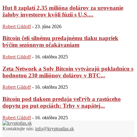
Hut 8 zaplatí 2,35 milióna dolárov za urovnanie
žaloby investorov kvôli fúzii s U.S....
Robert Gildoff
-
23. júna 2026
Bitcoin čelí silnému predajnému tlaku napriek
býčím sezónnym očakávaniam
Robert Gildoff
-
16. októbra 2025
Zeta Network a Solv Bitcoin vytvárajú pokladnicu s
hodnotou 230 miliónov dolárov v BTC...
Robert Gildoff
-
16. októbra 2025
Bitcoin pod tlakom predaja veľrýb a rastúceho
dopytu po put opciách: Trhy v napätej...
Robert Gildoff
-
16. októbra 2025
Kontaktujte nás:
info@kryptoatlas.sk