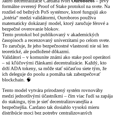
Jadro decentralizácie Cardana tvorí
Ouroboros
– prvý
formálne overený Proof of Stake protokol na svete. Na
rozdiel od bežných PoS systémov, ktoré fungujú ako
„lotéria“ medzi validátormi, Ouroboros používa
matematicky dokázaný model, ktorý zaručuje férové a
bezpečné overovanie blokov.
Tento protokol bol publikovaný v akademických
časopisoch a recenzovaný univerzitami po celom svete.
To zaručuje, že jeho bezpečnostné vlastnosti nie sú len
teoretické, ale podložené dôkazmi.
Validátori – v komunite známi ako stake pool operátori
– sú kľúčovými článkami decentralizácie. Každý, kto
drží ADA tokeny, sa môže stať súčasťou siete tým, že
ich deleguje do poolu a pomáha tak zabezpečovať
blockchain. 🧠
Tento model vytvára prirodzený systém rovnováhy
medzi jednotlivými účastníkmi – čím viac ľudí sa zapája
do stakingu, tým je sieť decentralizovanejšia a
bezpečnejšia. Cardano tak dosiahlo vysokú mieru
distribúcie moci bez potreby centralizovaných