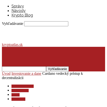
Správy
Návody
Krypto Blog
Vyhľadávanie
kryptoatlas.sk
Úvod
Investovanie a dane
Cardano vedecký prístup k
decentralizácii
Investovanie a dane
Krypto lexikón
Krypto
Krypto blog