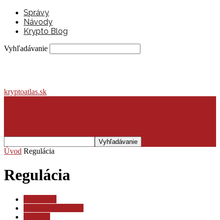
Správy
Návody
Krypto Blog
Vyhľadávanie
kryptoatlas.sk
Úvod
Regulácia
Regulácia
Ako začať
Burzy a peňaženky
Financie