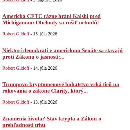
Americká CFTC rázne bráni Kalshi pred
Michiganom: Obchody sa rušiť nebudú!
Robert Gildoff
-
15. júla 2026
Niektorí demokrati v americkom Senáte sa stavajú
proti Zákonu o jasnosti:...
Robert Gildoff
-
14. júla 2026
Trumpovo kryptomenové bohatstvo vrhá tieň na
rokovania o zákone Clarity, ktorý...
Robert Gildoff
-
13. júla 2026
Znamenia života? Stav krypta a Zákon o
prehľadnosti trhu