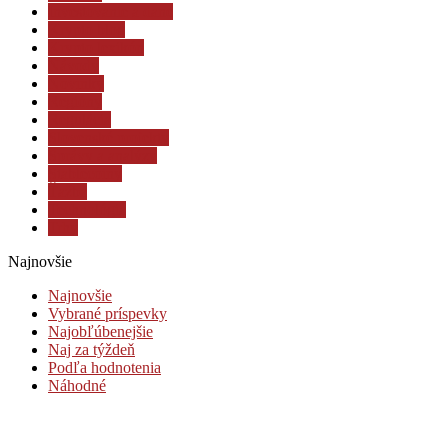
Investovanie a dane
Krypto blog
Krypto lexikón
Návody
Novinky
Regióny
Regulácia
Slovenské projekty
Správy a analýzy
Stablecoiny
Ťažba
Technológia
Trhy
Najnovšie
Najnovšie
Vybrané príspevky
Najobľúbenejšie
Naj za týždeň
Podľa hodnotenia
Náhodné