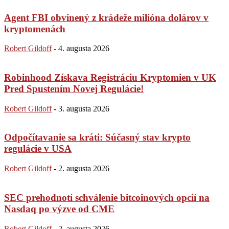
Agent FBI obvinený z krádeže milióna dolárov v
kryptomenách
Robert Gildoff
-
4. augusta 2026
Robinhood Získava Registráciu Kryptomien v UK
Pred Spustením Novej Regulácie!
Robert Gildoff
-
3. augusta 2026
Odpočítavanie sa kráti: Súčasný stav krypto
regulácie v USA
Robert Gildoff
-
2. augusta 2026
SEC prehodnotí schválenie bitcoinových opcií na
Nasdaq po výzve od CME
Robert Gildoff
-
2. augusta 2026