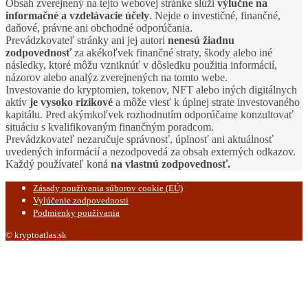
Obsah zverejnený na tejto webovej stránke slúži
výlučne na
informačné a vzdelávacie účely
. Nejde o investičné, finančné,
daňové, právne ani obchodné odporúčania.
Prevádzkovateľ stránky ani jej autori
nenesú žiadnu
zodpovednosť
za akékoľvek finančné straty, škody alebo iné
následky, ktoré môžu vzniknúť v dôsledku použitia informácií,
názorov alebo analýz zverejnených na tomto webe.
Investovanie do kryptomien, tokenov, NFT alebo iných digitálnych
aktív
je vysoko rizikové
a môže viesť k úplnej strate investovaného
kapitálu. Pred akýmkoľvek rozhodnutím odporúčame konzultovať
situáciu s kvalifikovaným finančným poradcom.
Prevádzkovateľ nezaručuje správnosť, úplnosť ani aktuálnosť
uvedených informácií a nezodpovedá za obsah externých odkazov.
Každý používateľ koná
na vlastnú zodpovednosť.
Zásady používania súborov cookie (EÚ)
Vylúčenie zodpovednosti
Podmienky používania
© kryptoatlas.sk