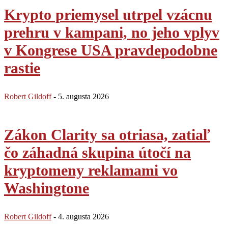
Krypto priemysel utrpel vzácnu
prehru v kampani, no jeho vplyv
v Kongrese USA pravdepodobne
rastie
Robert Gildoff
-
5. augusta 2026
Zákon Clarity sa otriasa, zatiaľ
čo záhadná skupina útočí na
kryptomeny reklamami vo
Washingtone
Robert Gildoff
-
4. augusta 2026