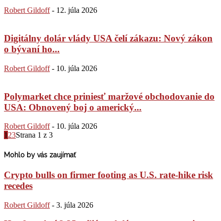
Robert Gildoff
-
12. júla 2026
Digitálny dolár vlády USA čelí zákazu: Nový zákon
o bývaní ho...
Robert Gildoff
-
10. júla 2026
Polymarket chce priniesť maržové obchodovanie do
USA: Obnovený boj o americký...
Robert Gildoff
-
10. júla 2026
1
2
3
Strana 1 z 3
Mohlo by vás zaujímať
Crypto bulls on firmer footing as U.S. rate-hike risk
recedes
Robert Gildoff
-
3. júla 2026