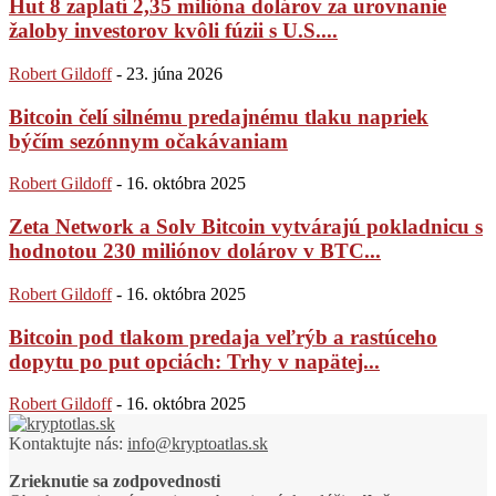
Hut 8 zaplatí 2,35 milióna dolárov za urovnanie
žaloby investorov kvôli fúzii s U.S....
Robert Gildoff
-
23. júna 2026
Bitcoin čelí silnému predajnému tlaku napriek
býčím sezónnym očakávaniam
Robert Gildoff
-
16. októbra 2025
Zeta Network a Solv Bitcoin vytvárajú pokladnicu s
hodnotou 230 miliónov dolárov v BTC...
Robert Gildoff
-
16. októbra 2025
Bitcoin pod tlakom predaja veľrýb a rastúceho
dopytu po put opciách: Trhy v napätej...
Robert Gildoff
-
16. októbra 2025
Kontaktujte nás:
info@kryptoatlas.sk
Zrieknutie sa zodpovednosti