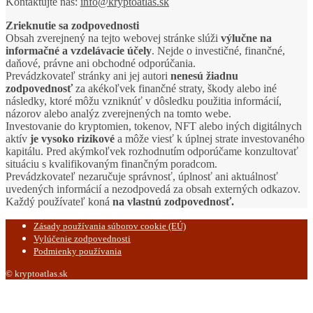
Kontaktujte nás:
info@kryptoatlas.sk
Zrieknutie sa zodpovednosti
Obsah zverejnený na tejto webovej stránke slúži
výlučne na
informačné a vzdelávacie účely
. Nejde o investičné, finančné,
daňové, právne ani obchodné odporúčania.
Prevádzkovateľ stránky ani jej autori
nenesú žiadnu
zodpovednosť
za akékoľvek finančné straty, škody alebo iné
následky, ktoré môžu vzniknúť v dôsledku použitia informácií,
názorov alebo analýz zverejnených na tomto webe.
Investovanie do kryptomien, tokenov, NFT alebo iných digitálnych
aktív
je vysoko rizikové
a môže viesť k úplnej strate investovaného
kapitálu. Pred akýmkoľvek rozhodnutím odporúčame konzultovať
situáciu s kvalifikovaným finančným poradcom.
Prevádzkovateľ nezaručuje správnosť, úplnosť ani aktuálnosť
uvedených informácií a nezodpovedá za obsah externých odkazov.
Každý používateľ koná
na vlastnú zodpovednosť.
Zásady používania súborov cookie (EÚ)
Vylúčenie zodpovednosti
Podmienky používania
© kryptoatlas.sk