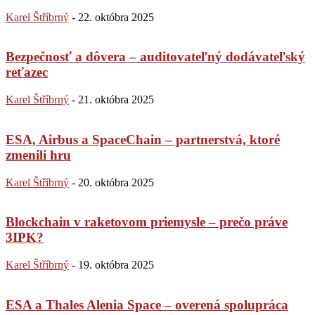
Karel Štříbrný
-
22. októbra 2025
Bezpečnosť a dôvera – auditovateľný dodávateľský
reťazec
Karel Štříbrný
-
21. októbra 2025
ESA, Airbus a SpaceChain – partnerstvá, ktoré
zmenili hru
Karel Štříbrný
-
20. októbra 2025
Blockchain v raketovom priemysle – prečo práve
3IPK?
Karel Štříbrný
-
19. októbra 2025
ESA a Thales Alenia Space – overená spolupráca