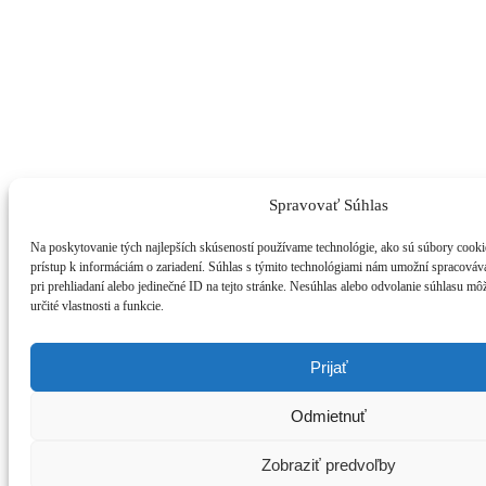
Spravovať Súhlas
Na poskytovanie tých najlepších skúseností používame technológie, ako sú súbory cookie
prístup k informáciám o zariadení. Súhlas s týmito technológiami nám umožní spracováva
pri prehliadaní alebo jedinečné ID na tejto stránke. Nesúhlas alebo odvolanie súhlasu m
určité vlastnosti a funkcie.
Prijať
Odmietnuť
Zobraziť predvoľby