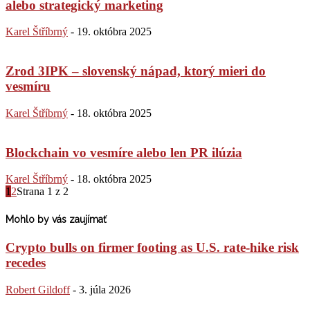
alebo strategický marketing
Karel Štříbrný
-
19. októbra 2025
Zrod 3IPK – slovenský nápad, ktorý mieri do
vesmíru
Karel Štříbrný
-
18. októbra 2025
Blockchain vo vesmíre alebo len PR ilúzia
Karel Štříbrný
-
18. októbra 2025
1
2
Strana 1 z 2
Mohlo by vás zaujímať
Crypto bulls on firmer footing as U.S. rate-hike risk
recedes
Robert Gildoff
-
3. júla 2026