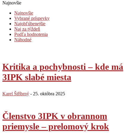
Najnovšie
Najnovšie
Vybrané príspevky
Najobľúbenejšie
Naj za týždeň
Podľa hodnotenia
Náhodné
Kritika a pochybnosti – kde má
3IPK slabé miesta
Karel Štříbrný
-
25. októbra 2025
Členstvo 3IPK v obrannom
priemysle – prelomový krok