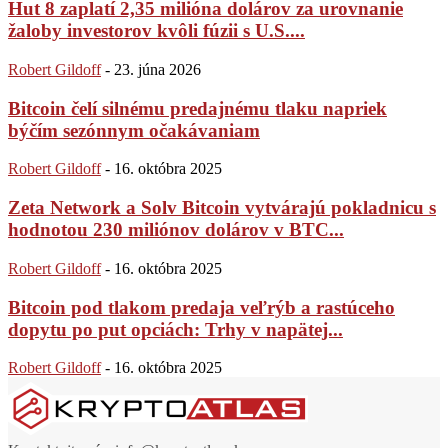
Hut 8 zaplatí 2,35 milióna dolárov za urovnanie
žaloby investorov kvôli fúzii s U.S....
Robert Gildoff
-
23. júna 2026
Bitcoin čelí silnému predajnému tlaku napriek
býčím sezónnym očakávaniam
Robert Gildoff
-
16. októbra 2025
Zeta Network a Solv Bitcoin vytvárajú pokladnicu s
hodnotou 230 miliónov dolárov v BTC...
Robert Gildoff
-
16. októbra 2025
Bitcoin pod tlakom predaja veľrýb a rastúceho
dopytu po put opciách: Trhy v napätej...
Robert Gildoff
-
16. októbra 2025