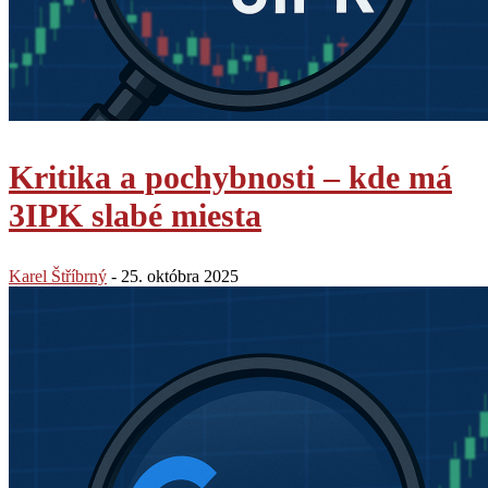
Kritika a pochybnosti – kde má
3IPK slabé miesta
Karel Štříbrný
-
25. októbra 2025