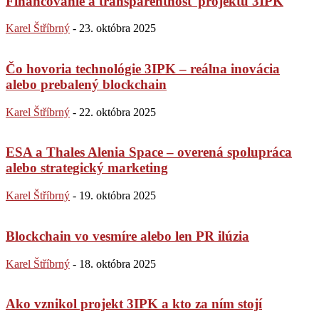
Financovanie a transparentnosť projektu 3IPK
Karel Štříbrný
-
23. októbra 2025
Čo hovoria technológie 3IPK – reálna inovácia
alebo prebalený blockchain
Karel Štříbrný
-
22. októbra 2025
ESA a Thales Alenia Space – overená spolupráca
alebo strategický marketing
Karel Štříbrný
-
19. októbra 2025
Blockchain vo vesmíre alebo len PR ilúzia
Karel Štříbrný
-
18. októbra 2025
Ako vznikol projekt 3IPK a kto za ním stojí