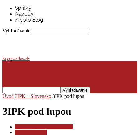
Správy
Návody
Krypto Blog
Vyhľadávanie
kryptoatlas.sk
Úvod
3IPK – Slovensko
3IPK pod lupou
3IPK pod lupou
3IPK – slovenský blockchain
3IPK pod lupou