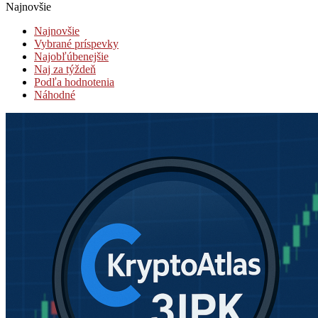
Najnovšie
Najnovšie
Vybrané príspevky
Najobľúbenejšie
Naj za týždeň
Podľa hodnotenia
Náhodné