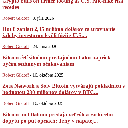
Crypto bulls on firmer footing as U.S. rate-hike risk
recedes
Robert Gildoff
-
3. júla 2026
Hut 8 zaplatí 2,35 milióna dolárov za urovnanie
žaloby investorov kvôli fúzii s U.S....
Robert Gildoff
-
23. júna 2026
Bitcoin čelí silnému predajnému tlaku napriek
býčím sezónnym očakávaniam
Robert Gildoff
-
16. októbra 2025
Zeta Network a Solv Bitcoin vytvárajú pokladnicu s
hodnotou 230 miliónov dolárov v BTC...
Robert Gildoff
-
16. októbra 2025
Bitcoin pod tlakom predaja veľrýb a rastúceho
dopytu po put opciách: Trhy v napätej...