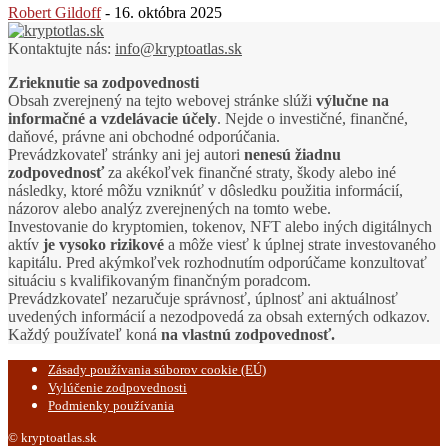
Robert Gildoff
-
16. októbra 2025
Kontaktujte nás:
info@kryptoatlas.sk
Zrieknutie sa zodpovednosti
Obsah zverejnený na tejto webovej stránke slúži
výlučne na
informačné a vzdelávacie účely
. Nejde o investičné, finančné,
daňové, právne ani obchodné odporúčania.
Prevádzkovateľ stránky ani jej autori
nenesú žiadnu
zodpovednosť
za akékoľvek finančné straty, škody alebo iné
následky, ktoré môžu vzniknúť v dôsledku použitia informácií,
názorov alebo analýz zverejnených na tomto webe.
Investovanie do kryptomien, tokenov, NFT alebo iných digitálnych
aktív
je vysoko rizikové
a môže viesť k úplnej strate investovaného
kapitálu. Pred akýmkoľvek rozhodnutím odporúčame konzultovať
situáciu s kvalifikovaným finančným poradcom.
Prevádzkovateľ nezaručuje správnosť, úplnosť ani aktuálnosť
uvedených informácií a nezodpovedá za obsah externých odkazov.
Každý používateľ koná
na vlastnú zodpovednosť.
Zásady používania súborov cookie (EÚ)
Vylúčenie zodpovednosti
Podmienky používania
© kryptoatlas.sk