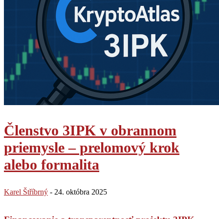
Členstvo 3IPK v obrannom
priemysle – prelomový krok
alebo formalita
Karel Štříbrný
-
24. októbra 2025