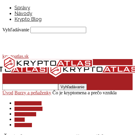
Správy
Návody
Krypto Blog
Vyhľadávanie
kryptoatlas.sk
Úvod
Burzy a peňaženky
Čo je kryptomena a prečo vznikla
Burzy a peňaženky
Investovanie a dane
Krypto lexikón
Krypto
Krypto blog