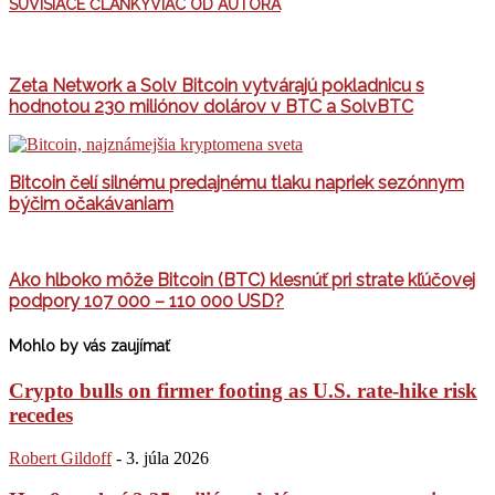
SÚVISIACE ČLÁNKY
VIAC OD AUTORA
Zeta Network a Solv Bitcoin vytvárajú pokladnicu s
hodnotou 230 miliónov dolárov v BTC a SolvBTC
Bitcoin čelí silnému predajnému tlaku napriek sezónnym
býčim očakávaniam
Ako hlboko môže Bitcoin (BTC) klesnúť pri strate kľúčovej
podpory 107 000 – 110 000 USD?
Mohlo by vás zaujímať
Crypto bulls on firmer footing as U.S. rate-hike risk
recedes
Robert Gildoff
-
3. júla 2026