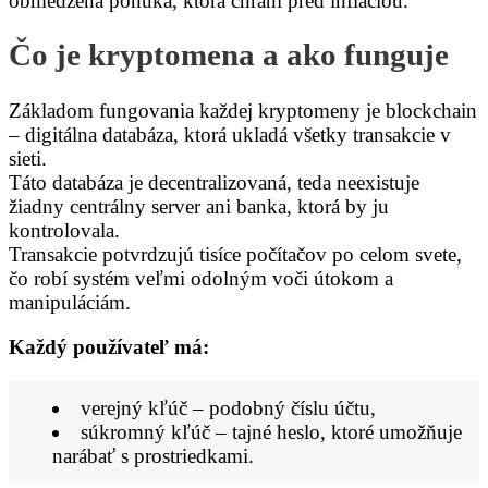
obmedzená ponuka, ktorá chráni pred infláciou.
Čo je kryptomena a ako funguje
Základom fungovania každej kryptomeny je blockchain
– digitálna databáza, ktorá ukladá všetky transakcie v
sieti.
Táto databáza je decentralizovaná, teda neexistuje
žiadny centrálny server ani banka, ktorá by ju
kontrolovala.
Transakcie potvrdzujú tisíce počítačov po celom svete,
čo robí systém veľmi odolným voči útokom a
manipuláciám.
Každý používateľ má:
verejný kľúč – podobný číslu účtu,
súkromný kľúč – tajné heslo, ktoré umožňuje
narábať s prostriedkami.