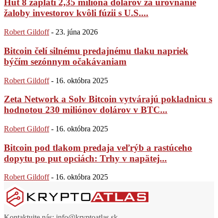
Hut 8 zaplatí 2,35 milióna dolárov za urovnanie
žaloby investorov kvôli fúzii s U.S....
Robert Gildoff
-
23. júna 2026
Bitcoin čelí silnému predajnému tlaku napriek
býčím sezónnym očakávaniam
Robert Gildoff
-
16. októbra 2025
Zeta Network a Solv Bitcoin vytvárajú pokladnicu s
hodnotou 230 miliónov dolárov v BTC...
Robert Gildoff
-
16. októbra 2025
Bitcoin pod tlakom predaja veľrýb a rastúceho
dopytu po put opciách: Trhy v napätej...
Robert Gildoff
-
16. októbra 2025
Kontaktujte nás:
info@kryptoatlas.sk