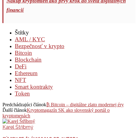
Nákup kryptomien ako prvý krok do sveta digitálnych
financií
Štítky
AML / KYC
Bezpečnosť v krypto
Bitcoin
Blockchain
DeFi
Ethereum
NFT
Smart kontrakty
Token
Predchádzajúci článok
₿ Bitcoin – digitálne zlato modernej éry
Ďalší článok
Kryptomagazín SK ako slovenský portál o
kryptomenách
Karel Štříbrný