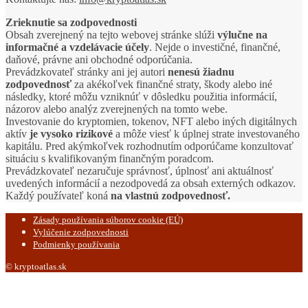
Zrieknutie sa zodpovednosti
Obsah zverejnený na tejto webovej stránke slúži
výlučne na
informačné a vzdelávacie účely
. Nejde o investičné, finančné,
daňové, právne ani obchodné odporúčania.
Prevádzkovateľ stránky ani jej autori
nenesú žiadnu
zodpovednosť
za akékoľvek finančné straty, škody alebo iné
následky, ktoré môžu vzniknúť v dôsledku použitia informácií,
názorov alebo analýz zverejnených na tomto webe.
Investovanie do kryptomien, tokenov, NFT alebo iných digitálnych
aktív
je vysoko rizikové
a môže viesť k úplnej strate investovaného
kapitálu. Pred akýmkoľvek rozhodnutím odporúčame konzultovať
situáciu s kvalifikovaným finančným poradcom.
Prevádzkovateľ nezaručuje správnosť, úplnosť ani aktuálnosť
uvedených informácií a nezodpovedá za obsah externých odkazov.
Každý používateľ koná
na vlastnú zodpovednosť.
Zásady používania súborov cookie (EÚ)
Vylúčenie zodpovednosti
Podmienky používania
© kryptoatlas.sk