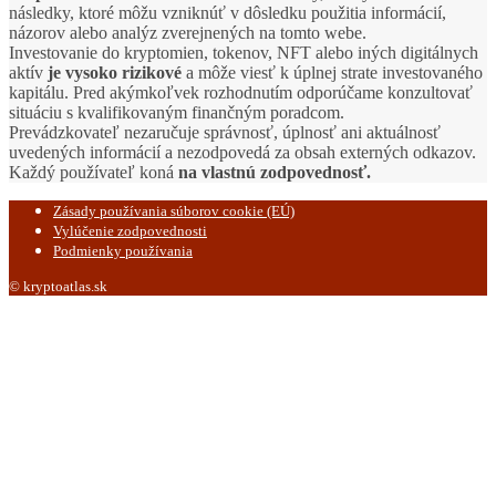
následky, ktoré môžu vzniknúť v dôsledku použitia informácií,
názorov alebo analýz zverejnených na tomto webe.
Investovanie do kryptomien, tokenov, NFT alebo iných digitálnych
aktív
je vysoko rizikové
a môže viesť k úplnej strate investovaného
kapitálu. Pred akýmkoľvek rozhodnutím odporúčame konzultovať
situáciu s kvalifikovaným finančným poradcom.
Prevádzkovateľ nezaručuje správnosť, úplnosť ani aktuálnosť
uvedených informácií a nezodpovedá za obsah externých odkazov.
Každý používateľ koná
na vlastnú zodpovednosť.
Zásady používania súborov cookie (EÚ)
Vylúčenie zodpovednosti
Podmienky používania
© kryptoatlas.sk