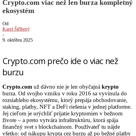
Crypto.com viac než len burza kompletný
ekosystém
Od
Karel Štříbrný
-
9. októbra 2025
Crypto.com prečo ide o viac než
burzu
Crypto.com
už dávno nie je len obyčajná
krypto
burza. Od svojho vzniku v roku 2016 sa vyvinula do
rozsiahleho ekosystému, ktorý prepája obchodovanie,
staking, platby, NFT a DeFi riešenia v jednej platforme.
Jej cieľom je urýchliť prijatie kryptomien v bežnom
živote – a preto vytvára infraštruktúru, ktorá spája
finančný svet s blockchainom. Používateľ tu nájde
všetko: od nákupu krypta cez burzu až po bežné platby