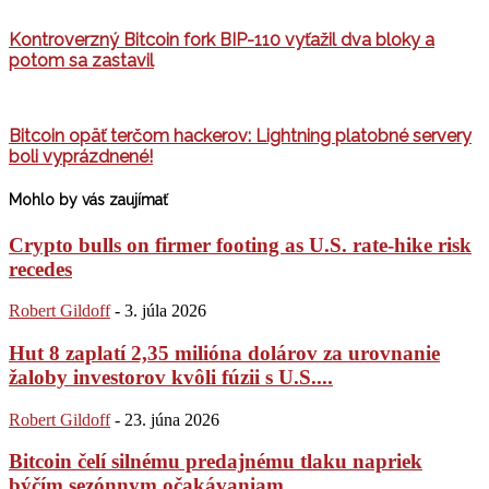
Kontroverzný Bitcoin fork BIP-110 vyťažil dva bloky a
potom sa zastavil
Bitcoin opäť terčom hackerov: Lightning platobné servery
boli vyprázdnené!
Mohlo by vás zaujímať
Crypto bulls on firmer footing as U.S. rate-hike risk
recedes
Robert Gildoff
-
3. júla 2026
Hut 8 zaplatí 2,35 milióna dolárov za urovnanie
žaloby investorov kvôli fúzii s U.S....
Robert Gildoff
-
23. júna 2026
Bitcoin čelí silnému predajnému tlaku napriek
býčím sezónnym očakávaniam