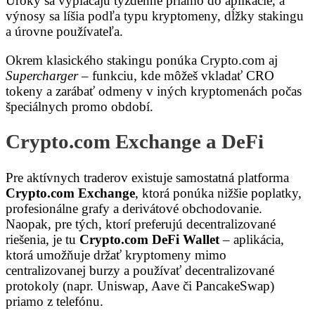
Úroky sa vyplácajú týždenne priamo do aplikácie, a
výnosy sa líšia podľa typu kryptomeny, dĺžky stakingu
a úrovne používateľa.
Okrem klasického stakingu ponúka Crypto.com aj
Supercharger
– funkciu, kde môžeš vkladať CRO
tokeny a zarábať odmeny v iných kryptomenách počas
špeciálnych promo období.
Crypto.com Exchange a DeFi
Pre aktívnych traderov existuje samostatná platforma
Crypto.com Exchange
, ktorá ponúka nižšie poplatky,
profesionálne grafy a derivátové obchodovanie.
Naopak, pre tých, ktorí preferujú decentralizované
riešenia, je tu
Crypto.com DeFi Wallet
– aplikácia,
ktorá umožňuje držať kryptomeny mimo
centralizovanej burzy a používať decentralizované
protokoly (napr. Uniswap, Aave či PancakeSwap)
priamo z telefónu.