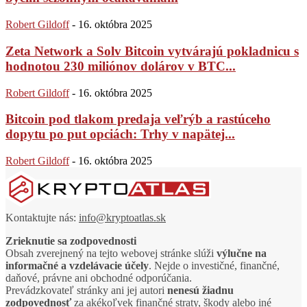
Robert Gildoff
-
16. októbra 2025
Zeta Network a Solv Bitcoin vytvárajú pokladnicu s
hodnotou 230 miliónov dolárov v BTC...
Robert Gildoff
-
16. októbra 2025
Bitcoin pod tlakom predaja veľrýb a rastúceho
dopytu po put opciách: Trhy v napätej...
Robert Gildoff
-
16. októbra 2025
Kontaktujte nás:
info@kryptoatlas.sk
Zrieknutie sa zodpovednosti
Obsah zverejnený na tejto webovej stránke slúži
výlučne na
informačné a vzdelávacie účely
. Nejde o investičné, finančné,
daňové, právne ani obchodné odporúčania.
Prevádzkovateľ stránky ani jej autori
nenesú žiadnu
zodpovednosť
za akékoľvek finančné straty, škody alebo iné