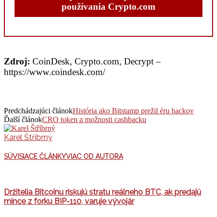
používania Crypto.com
Zdroj:
CoinDesk, Crypto.com, Decrypt –
https://www.coindesk.com/
Predchádzajúci článok
História ako Bitstamp prežil éru hackov
Ďalší článok
CRO token a možnosti cashbacku
Karel Štříbrný
SÚVISIACE ČLÁNKY
VIAC OD AUTORA
Držitelia Bitcoinu riskujú stratu reálneho BTC, ak predajú
mince z forku BIP-110, varuje vývojár