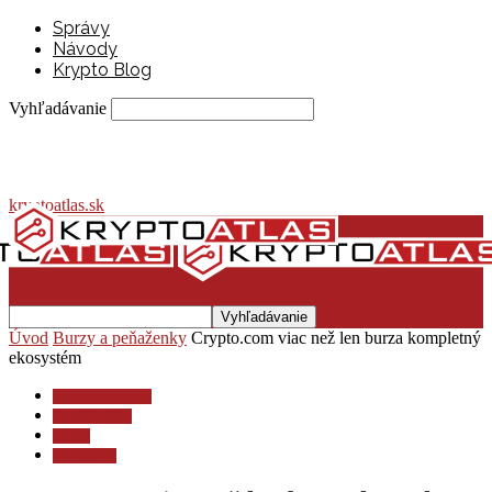
Správy
Návody
Krypto Blog
Vyhľadávanie
kryptoatlas.sk
Úvod
Burzy a peňaženky
Crypto.com viac než len burza kompletný
ekosystém
Burzy a peňaženky
Krypto lexikón
Krypto
Krypto blog