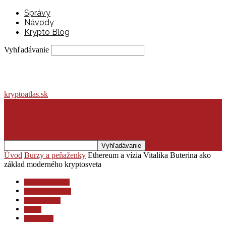
Správy
Návody
Krypto Blog
Vyhľadávanie
kryptoatlas.sk
Úvod
Burzy a peňaženky
Ethereum a vízia Vitalika Buterina ako
základ moderného kryptosveta
Burzy a peňaženky
Investovanie a dane
Krypto lexikón
Krypto
Krypto blog