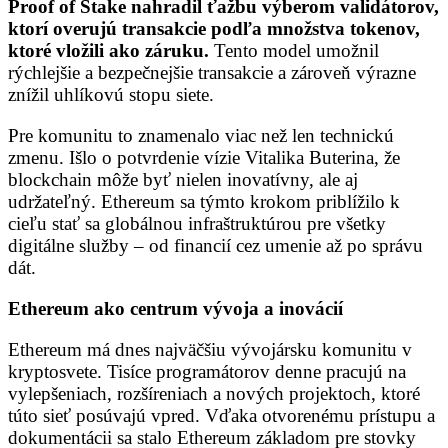
Proof of Stake nahradil ťažbu výberom validátorov,
ktorí overujú transakcie podľa množstva tokenov,
ktoré vložili ako záruku.
Tento model umožnil
rýchlejšie a bezpečnejšie transakcie a zároveň výrazne
znížil uhlíkovú stopu siete.
Pre komunitu to znamenalo viac než len technickú
zmenu. Išlo o potvrdenie vízie Vitalika Buterina, že
blockchain môže byť nielen inovatívny, ale aj
udržateľný. Ethereum sa týmto krokom priblížilo k
cieľu stať sa globálnou infraštruktúrou pre všetky
digitálne služby – od financií cez umenie až po správu
dát.
Ethereum ako centrum vývoja a inovácií
Ethereum má dnes najväčšiu vývojársku komunitu v
kryptosvete. Tisíce programátorov denne pracujú na
vylepšeniach, rozšíreniach a nových projektoch, ktoré
túto sieť posúvajú vpred. Vďaka otvorenému prístupu a
dokumentácii sa stalo Ethereum základom pre stovky