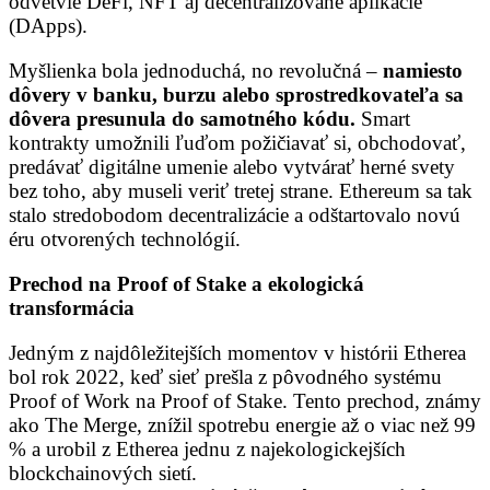
odvetvie DeFi, NFT aj decentralizované aplikácie
(DApps).
Myšlienka bola jednoduchá, no revolučná –
namiesto
dôvery v banku, burzu alebo sprostredkovateľa sa
dôvera presunula do samotného kódu.
Smart
kontrakty umožnili ľuďom požičiavať si, obchodovať,
predávať digitálne umenie alebo vytvárať herné svety
bez toho, aby museli veriť tretej strane. Ethereum sa tak
stalo stredobodom decentralizácie a odštartovalo novú
éru otvorených technológií.
Prechod na Proof of Stake a ekologická
transformácia
Jedným z najdôležitejších momentov v histórii Etherea
bol rok 2022, keď sieť prešla z pôvodného systému
Proof of Work na Proof of Stake. Tento prechod, známy
ako The Merge, znížil spotrebu energie až o viac než 99
% a urobil z Etherea jednu z najekologickejších
blockchainových sietí.