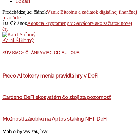
Token
Predchádzajúci článok
Vznik Bitcoinu a začiatok digitálnej finančnej
revolúcie
Ďalší článok
Adopcia kryptomeny v Salvádore ako začiatok novej
éry
Karel Štříbrný
SÚVISIACE ČLÁNKY
VIAC OD AUTORA
Prečo AI tokeny menia pravidlá hry v DeFi
Cardano DeFi ekosystém čo stojí za pozornosť
Možnosti zárobku na Aptos staking NFT DeFi
Mohlo by vás zaujímať