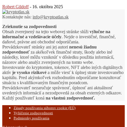
Robert Gildoff
-
16. októbra 2025
Kontaktujte nás:
info@kryptoatlas.sk
Zrieknutie sa zodpovednosti
Obsah zverejnený na tejto webovej stránke slúži
výlučne na
informačné a vzdelávacie účely
. Nejde o investičné, finančné,
daňové, právne ani obchodné odporúčania.
Prevádzkovateľ stránky ani jej autori
nenesú žiadnu
zodpovednosť
za akékoľvek finančné straty, škody alebo iné
následky, ktoré môžu vzniknúť v dôsledku použitia informácií,
názorov alebo analýz zverejnených na tomto webe.
Investovanie do kryptomien, tokenov, NFT alebo iných digitálnych
aktív
je vysoko rizikové
a môže viesť k úplnej strate investovaného
kapitálu. Pred akýmkoľvek rozhodnutím odporúčame konzultovať
situáciu s kvalifikovaným finančným poradcom.
Prevádzkovateľ nezaručuje správnosť, úplnosť ani aktuálnosť
uvedených informácií a nezodpovedá za obsah externých odkazov.
Každý používateľ koná
na vlastnú zodpovednosť.
Zásady používania súborov cookie (EÚ)
Vylúčenie zodpovednosti
Podmienky používania