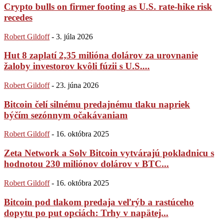
Crypto bulls on firmer footing as U.S. rate-hike risk
recedes
Robert Gildoff
-
3. júla 2026
Hut 8 zaplatí 2,35 milióna dolárov za urovnanie
žaloby investorov kvôli fúzii s U.S....
Robert Gildoff
-
23. júna 2026
Bitcoin čelí silnému predajnému tlaku napriek
býčím sezónnym očakávaniam
Robert Gildoff
-
16. októbra 2025
Zeta Network a Solv Bitcoin vytvárajú pokladnicu s
hodnotou 230 miliónov dolárov v BTC...
Robert Gildoff
-
16. októbra 2025
Bitcoin pod tlakom predaja veľrýb a rastúceho
dopytu po put opciách: Trhy v napätej...