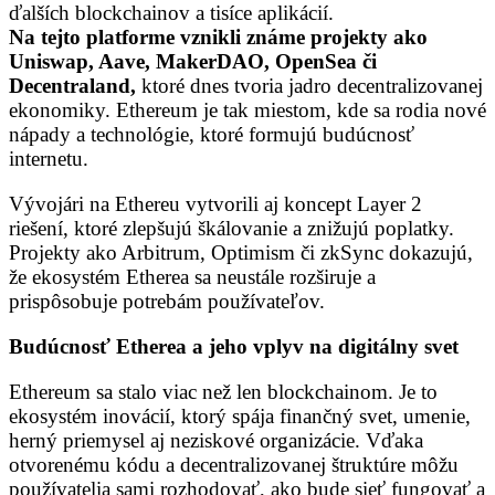
ďalších blockchainov a tisíce aplikácií.
Na tejto platforme vznikli známe projekty ako
Uniswap, Aave, MakerDAO, OpenSea či
Decentraland,
ktoré dnes tvoria jadro decentralizovanej
ekonomiky. Ethereum je tak miestom, kde sa rodia nové
nápady a technológie, ktoré formujú budúcnosť
internetu.
Vývojári na Ethereu vytvorili aj koncept Layer 2
riešení, ktoré zlepšujú škálovanie a znižujú poplatky.
Projekty ako Arbitrum, Optimism či zkSync dokazujú,
že ekosystém Etherea sa neustále rozširuje a
prispôsobuje potrebám používateľov.
Budúcnosť Etherea a jeho vplyv na digitálny svet
Ethereum sa stalo viac než len blockchainom. Je to
ekosystém inovácií, ktorý spája finančný svet, umenie,
herný priemysel aj neziskové organizácie. Vďaka
otvorenému kódu a decentralizovanej štruktúre môžu
používatelia sami rozhodovať, ako bude sieť fungovať a