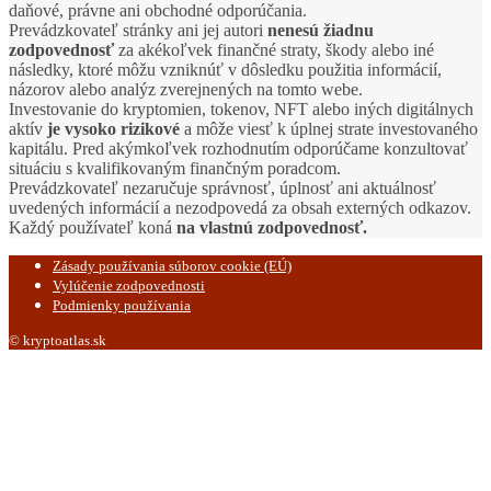
daňové, právne ani obchodné odporúčania.
Prevádzkovateľ stránky ani jej autori
nenesú žiadnu
zodpovednosť
za akékoľvek finančné straty, škody alebo iné
následky, ktoré môžu vzniknúť v dôsledku použitia informácií,
názorov alebo analýz zverejnených na tomto webe.
Investovanie do kryptomien, tokenov, NFT alebo iných digitálnych
aktív
je vysoko rizikové
a môže viesť k úplnej strate investovaného
kapitálu. Pred akýmkoľvek rozhodnutím odporúčame konzultovať
situáciu s kvalifikovaným finančným poradcom.
Prevádzkovateľ nezaručuje správnosť, úplnosť ani aktuálnosť
uvedených informácií a nezodpovedá za obsah externých odkazov.
Každý používateľ koná
na vlastnú zodpovednosť.
Zásady používania súborov cookie (EÚ)
Vylúčenie zodpovednosti
Podmienky používania
© kryptoatlas.sk