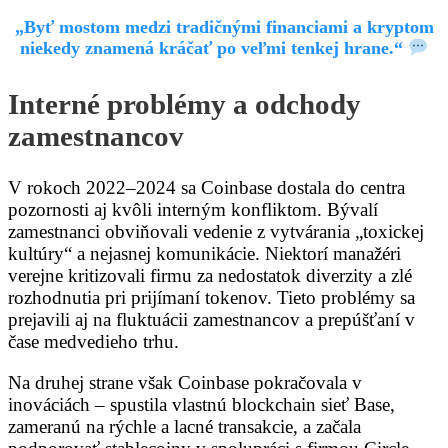
„Byť mostom medzi tradičnými financiami a kryptom
niekedy znamená kráčať po veľmi tenkej hrane.“
Interné problémy a odchody
zamestnancov
V rokoch 2022–2024 sa Coinbase dostala do centra
pozornosti aj kvôli interným konfliktom. Bývalí
zamestnanci obviňovali vedenie z vytvárania „toxickej
kultúry“ a nejasnej komunikácie. Niektorí manažéri
verejne kritizovali firmu za nedostatok diverzity a zlé
rozhodnutia pri prijímaní tokenov. Tieto problémy sa
prejavili aj na fluktuácii zamestnancov a prepúšťaní v
čase medvedieho trhu.
Na druhej strane však Coinbase pokračovala v
inováciách – spustila vlastnú blockchain sieť Base,
zameranú na rýchle a lacné transakcie, a začala