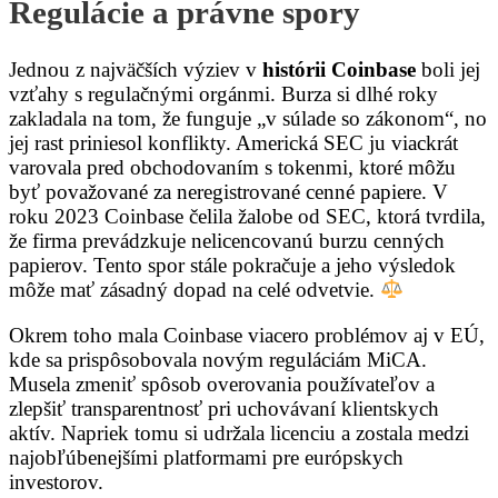
Regulácie a právne spory
Jednou z najväčších výziev v
histórii Coinbase
boli jej
vzťahy s regulačnými orgánmi. Burza si dlhé roky
zakladala na tom, že funguje „v súlade so zákonom“, no
jej rast priniesol konflikty. Americká SEC ju viackrát
varovala pred obchodovaním s tokenmi, ktoré môžu
byť považované za neregistrované cenné papiere. V
roku 2023 Coinbase čelila žalobe od SEC, ktorá tvrdila,
že firma prevádzkuje nelicencovanú burzu cenných
papierov. Tento spor stále pokračuje a jeho výsledok
môže mať zásadný dopad na celé odvetvie.
Okrem toho mala Coinbase viacero problémov aj v EÚ,
kde sa prispôsobovala novým reguláciám MiCA.
Musela zmeniť spôsob overovania používateľov a
zlepšiť transparentnosť pri uchovávaní klientskych
aktív. Napriek tomu si udržala licenciu a zostala medzi
najobľúbenejšími platformami pre európskych
investorov.