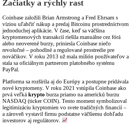
Začiatky a rýchly rast
Coinbase založili Brian Armstrong a Fred Ehrsam s
víziou uľahčiť nákup a predaj Bitcoinu prostredníctvom
jednoduchej aplikácie. V čase, keď sa väčšina
kryptomenových transakcií riešila manuálne cez fórá
alebo neoverené burzy, priniesla Coinbase niečo
revolučné – pohodlné a regulované prostredie pre
nováčikov. V roku 2013 už mala milión používateľov a
stala sa oficiálnym partnerom platobného systému
PayPal.
Platforma sa rozšírila aj do Európy a postupne pridávala
nové kryptomeny. V roku 2021 vstúpila Coinbase ako
prvá veľká
krypto
burza priamo na americkú burzu
NASDAQ (ticker COIN). Tento moment symbolizoval
legitimizáciu kryptomien vo svete tradičných financií –
a zároveň vystavil firmu podstatne väčšiemu dohľadu
investorov aj regulátorov.