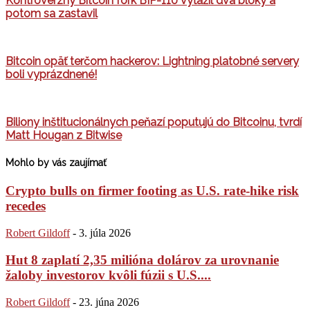
Kontroverzný Bitcoin fork BIP-110 vyťažil dva bloky a
potom sa zastavil
Bitcoin opäť terčom hackerov: Lightning platobné servery
boli vyprázdnené!
Biliony inštitucionálnych peňazí poputujú do Bitcoinu, tvrdí
Matt Hougan z Bitwise
Mohlo by vás zaujímať
Crypto bulls on firmer footing as U.S. rate-hike risk
recedes
Robert Gildoff
-
3. júla 2026
Hut 8 zaplatí 2,35 milióna dolárov za urovnanie
žaloby investorov kvôli fúzii s U.S....
Robert Gildoff
-
23. júna 2026