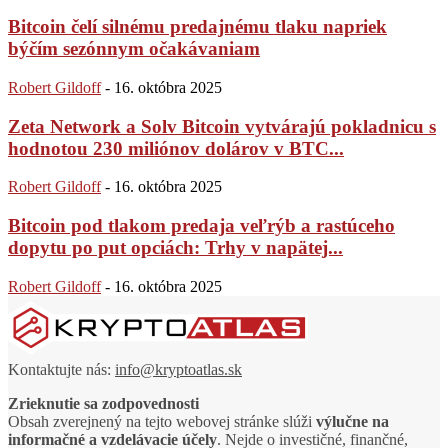
Bitcoin čelí silnému predajnému tlaku napriek
býčím sezónnym očakávaniam
Robert Gildoff
-
16. októbra 2025
Zeta Network a Solv Bitcoin vytvárajú pokladnicu s
hodnotou 230 miliónov dolárov v BTC...
Robert Gildoff
-
16. októbra 2025
Bitcoin pod tlakom predaja veľrýb a rastúceho
dopytu po put opciách: Trhy v napätej...
Robert Gildoff
-
16. októbra 2025
Kontaktujte nás:
info@kryptoatlas.sk
Zrieknutie sa zodpovednosti
Obsah zverejnený na tejto webovej stránke slúži
výlučne na
informačné a vzdelávacie účely
. Nejde o investičné, finančné,