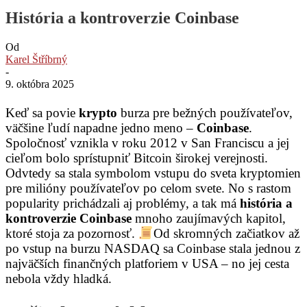
História a kontroverzie Coinbase
Od
Karel Štříbrný
-
9. októbra 2025
Keď sa povie
krypto
burza pre bežných používateľov,
väčšine ľudí napadne jedno meno –
Coinbase
.
Spoločnosť vznikla v roku 2012 v San Franciscu a jej
cieľom bolo sprístupniť Bitcoin širokej verejnosti.
Odvtedy sa stala symbolom vstupu do sveta kryptomien
pre milióny používateľov po celom svete. No s rastom
popularity prichádzali aj problémy, a tak má
história a
kontroverzie Coinbase
mnoho zaujímavých kapitol,
ktoré stoja za pozornosť.
Od skromných začiatkov až
po vstup na burzu NASDAQ sa Coinbase stala jednou z
najväčších finančných platforiem v USA – no jej cesta
nebola vždy hladká.