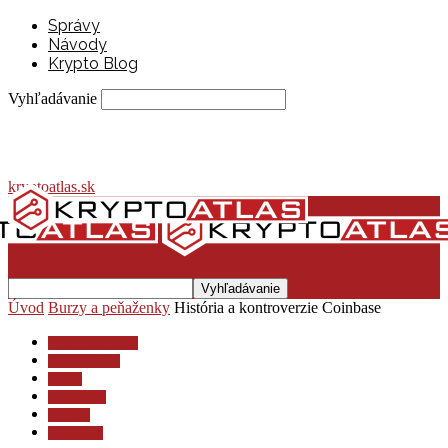
Správy
Návody
Krypto Blog
Vyhľadávanie
kryptoatlas.sk
Úvod
Burzy a peňaženky
História a kontroverzie Coinbase
Burzy a peňaženky
Krypto lexikón
Krypto
Krypto blog
Novinky
Stablecoiny