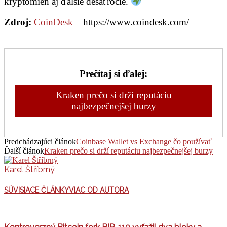
kryptomien aj ďalšie desaťročie.
Zdroj:
CoinDesk
– https://www.coindesk.com/
Prečítaj si ďalej:
Kraken prečo si drží reputáciu
najbezpečnejšej burzy
Predchádzajúci článok
Coinbase Wallet vs Exchange čo používať
Ďalší článok
Kraken prečo si drží reputáciu najbezpečnejšej burzy
Karel Štříbrný
SÚVISIACE ČLÁNKY
VIAC OD AUTORA