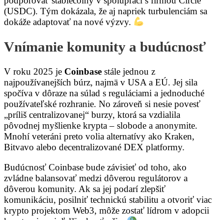
podporovať stablecoiny v spolupráci s firmou Circle
(USDC). Tým dokázala, že aj napriek turbulenciám sa
dokáže adaptovať na nové výzvy.
Vnímanie komunity a budúcnosť
V roku 2025 je
Coinbase
stále jednou z
najpoužívanejších búrz, najmä v USA a EÚ. Jej sila
spočíva v dôraze na súlad s reguláciami a jednoduché
používateľské rozhranie. No zároveň si nesie povesť
„príliš centralizovanej“ burzy, ktorá sa vzdialila
pôvodnej myšlienke krypta – slobode a anonymite.
Mnohí veteráni preto volia alternatívy ako Kraken,
Bitvavo alebo decentralizované DEX platformy.
Budúcnosť Coinbase bude závisieť od toho, ako
zvládne balansovať medzi dôverou regulátorov a
dôverou komunity. Ak sa jej podarí zlepšiť
komunikáciu, posilniť technickú stabilitu a otvoriť viac
krypto projektom Web3, môže zostať lídrom v adopcii