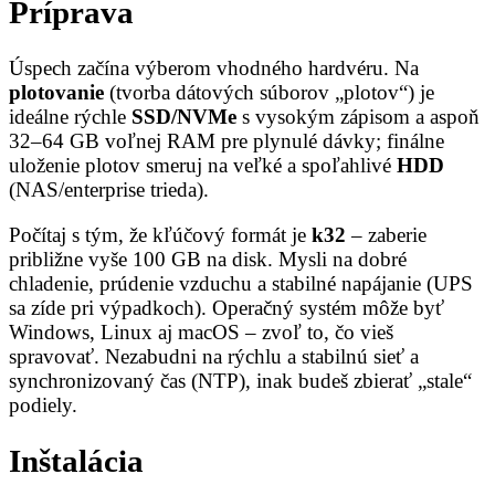
Príprava
Úspech začína výberom vhodného hardvéru. Na
plotovanie
(tvorba dátových súborov „plotov“) je
ideálne rýchle
SSD/NVMe
s vysokým zápisom a aspoň
32–64 GB voľnej RAM pre plynulé dávky; finálne
uloženie plotov smeruj na veľké a spoľahlivé
HDD
(NAS/enterprise trieda).
Počítaj s tým, že kľúčový formát je
k32
– zaberie
približne vyše 100 GB na disk. Mysli na dobré
chladenie, prúdenie vzduchu a stabilné napájanie (UPS
sa zíde pri výpadkoch). Operačný systém môže byť
Windows, Linux aj macOS – zvoľ to, čo vieš
spravovať. Nezabudni na rýchlu a stabilnú sieť a
synchronizovaný čas (NTP), inak budeš zbierať „stale“
podiely.
Inštalácia