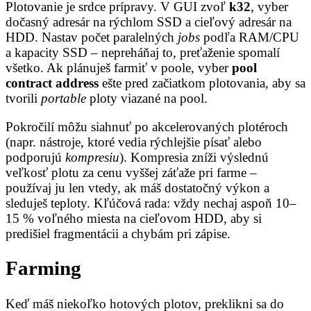
Plotovanie je srdce prípravy. V GUI zvoľ
k32
, vyber
dočasný adresár na rýchlom SSD a cieľový adresár na
HDD. Nastav počet paralelných
jobs
podľa RAM/CPU
a kapacity SSD – nepreháňaj to, preťaženie spomalí
všetko. Ak plánuješ farmiť v poole, vyber
pool
contract address
ešte pred začiatkom plotovania, aby sa
tvorili
portable
ploty viazané na pool.
Pokročilí môžu siahnuť po akcelerovaných plotéroch
(napr. nástroje, ktoré vedia rýchlejšie písať alebo
podporujú
kompresiu
). Kompresia zníži výslednú
veľkosť plotu za cenu vyššej záťaže pri farme –
používaj ju len vtedy, ak máš dostatočný výkon a
sleduješ teploty. Kľúčová rada: vždy nechaj aspoň 10–
15 % voľného miesta na cieľovom HDD, aby si
predišiel fragmentácii a chybám pri zápise.
Farming
Keď máš niekoľko hotových plotov, preklikni sa do