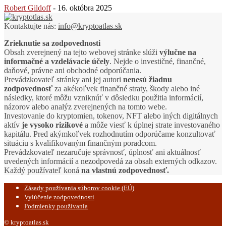
Robert Gildoff
-
16. októbra 2025
Kontaktujte nás:
info@kryptoatlas.sk
Zrieknutie sa zodpovednosti
Obsah zverejnený na tejto webovej stránke slúži
výlučne na
informačné a vzdelávacie účely
. Nejde o investičné, finančné,
daňové, právne ani obchodné odporúčania.
Prevádzkovateľ stránky ani jej autori
nenesú žiadnu
zodpovednosť
za akékoľvek finančné straty, škody alebo iné
následky, ktoré môžu vzniknúť v dôsledku použitia informácií,
názorov alebo analýz zverejnených na tomto webe.
Investovanie do kryptomien, tokenov, NFT alebo iných digitálnych
aktív
je vysoko rizikové
a môže viesť k úplnej strate investovaného
kapitálu. Pred akýmkoľvek rozhodnutím odporúčame konzultovať
situáciu s kvalifikovaným finančným poradcom.
Prevádzkovateľ nezaručuje správnosť, úplnosť ani aktuálnosť
uvedených informácií a nezodpovedá za obsah externých odkazov.
Každý používateľ koná
na vlastnú zodpovednosť.
Zásady používania súborov cookie (EÚ)
Vylúčenie zodpovednosti
Podmienky používania
© kryptoatlas.sk