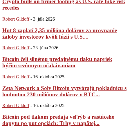
Crypto bulls on firmer footing as U.S. rate-hike risk
recedes
Robert Gildoff
-
3. júla 2026
Hut 8 zaplatí 2,35 milióna dolárov za urovnanie
žaloby investorov kvôli fúzii s U.S....
Robert Gildoff
-
23. júna 2026
Bitcoin čelí silnému predajnému tlaku napriek
býčím sezónnym očakávaniam
Robert Gildoff
-
16. októbra 2025
Zeta Network a Solv Bitcoin vytvárajú pokladnicu s
hodnotou 230 miliónov dolárov v BTC...
Robert Gildoff
-
16. októbra 2025
Bitcoin pod tlakom predaja veľrýb a rastúceho
dopytu po put opciách: Trhy v napätej...