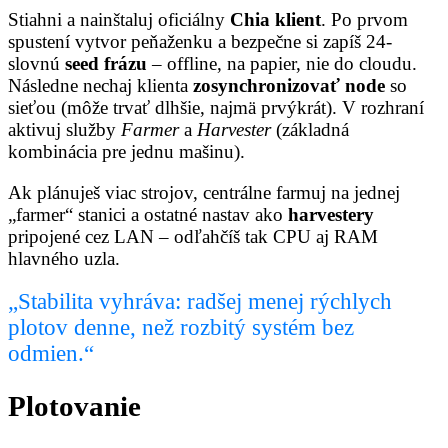
Stiahni a nainštaluj oficiálny
Chia klient
. Po prvom
spustení vytvor peňaženku a bezpečne si zapíš 24-
slovnú
seed frázu
– offline, na papier, nie do cloudu.
Následne nechaj klienta
zosynchronizovať node
so
sieťou (môže trvať dlhšie, najmä prvýkrát). V rozhraní
aktivuj služby
Farmer
a
Harvester
(základná
kombinácia pre jednu mašinu).
Ak plánuješ viac strojov, centrálne farmuj na jednej
„farmer“ stanici a ostatné nastav ako
harvestery
pripojené cez LAN – odľahčíš tak CPU aj RAM
hlavného uzla.
„Stabilita vyhráva: radšej menej rýchlych
plotov denne, než rozbitý systém bez
odmien.“
Plotovanie