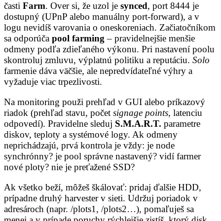
časti
Farm
. Over si, že uzol je
synced
, port 8444 je
dostupný (UPnP alebo manuálny port-forward), a v
logu nevidíš varovania o oneskoreniach. Začiatočníkom
sa odporúča
pool farming
– pravidelnejšie menšie
odmeny podľa zdieľaného výkonu. Pri nastavení poolu
skontroluj zmluvu, výplatnú politiku a reputáciu.
Solo
farmenie dáva väčšie, ale nepredvídateľné výhry a
vyžaduje viac trpezlivosti.
Na monitoring použi prehľad v GUI alebo príkazový
riadok (prehľad stavu, počet
signage points
, latenciu
odpovedí). Pravidelne sleduj
S.M.A.R.T.
parametre
diskov, teploty a systémové logy. Ak odmeny
neprichádzajú, prvá kontrola je vždy: je node
synchrónny? je pool správne nastavený? vidí farmer
nové ploty? nie je preťažené SSD?
Ak všetko beží, môžeš škálovať: pridaj ďalšie HDD,
prípadne druhý harvester v sieti. Udržuj poriadok v
adresároch (napr. /plots1, /plots2…), pomaľuješ sa
menej a v prípade poruchy rýchlejšie zistíš, ktorý disk