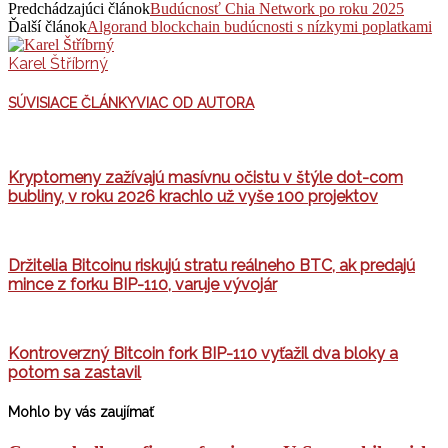
Predchádzajúci článok
Budúcnosť Chia Network po roku 2025
Ďalší článok
Algorand blockchain budúcnosti s nízkymi poplatkami
Karel Štříbrný
SÚVISIACE ČLÁNKY
VIAC OD AUTORA
Kryptomeny zažívajú masívnu očistu v štýle dot-com
bubliny, v roku 2026 krachlo už vyše 100 projektov
Držitelia Bitcoinu riskujú stratu reálneho BTC, ak predajú
mince z forku BIP-110, varuje vývojár
Kontroverzný Bitcoin fork BIP-110 vyťažil dva bloky a
potom sa zastavil
Mohlo by vás zaujímať