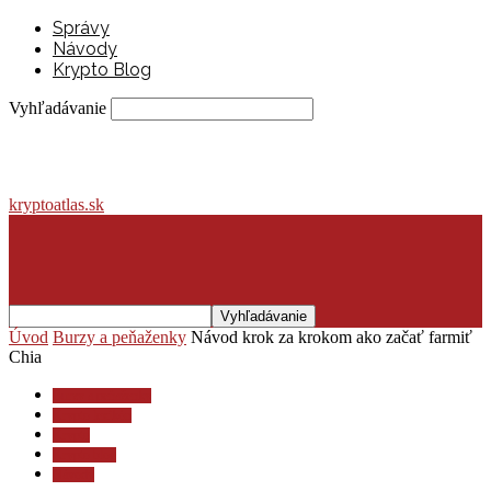
Správy
Návody
Krypto Blog
Vyhľadávanie
kryptoatlas.sk
Úvod
Burzy a peňaženky
Návod krok za krokom ako začať farmiť
Chia
Burzy a peňaženky
Krypto lexikón
Krypto
Krypto blog
Návody