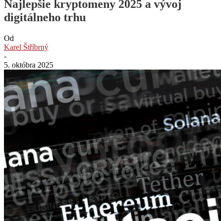
Najlepšie kryptomeny 2025 a vývoj
digitálneho trhu
Od
Karel Štříbrný
-
5. októbra 2025