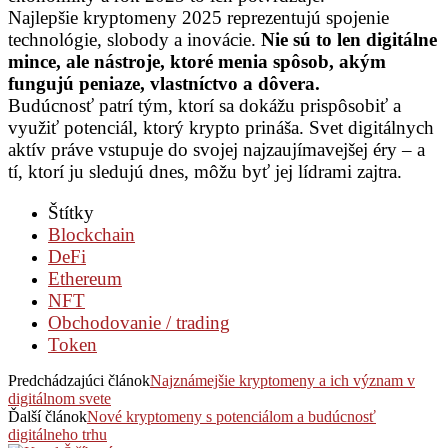
Najlepšie kryptomeny 2025 reprezentujú spojenie
technológie, slobody a inovácie.
Nie sú to len digitálne
mince, ale nástroje, ktoré menia spôsob, akým
fungujú peniaze, vlastníctvo a dôvera.
Budúcnosť patrí tým, ktorí sa dokážu prispôsobiť a
využiť potenciál, ktorý krypto prináša. Svet digitálnych
aktív práve vstupuje do svojej najzaujímavejšej éry – a
tí, ktorí ju sledujú dnes, môžu byť jej lídrami zajtra.
Štítky
Blockchain
DeFi
Ethereum
NFT
Obchodovanie / trading
Token
Predchádzajúci článok
Najznámejšie kryptomeny a ich význam v
digitálnom svete
Ďalší článok
Nové kryptomeny s potenciálom a budúcnosť
digitálneho trhu