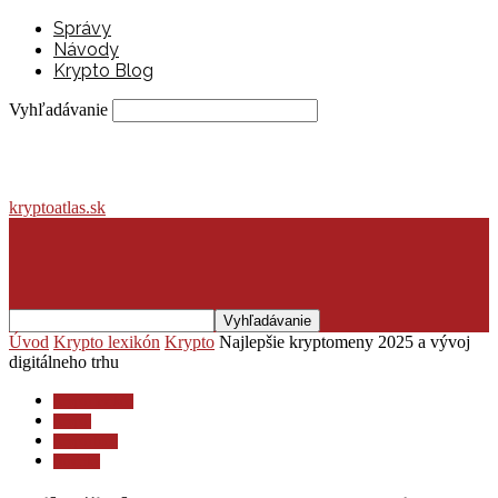
Správy
Návody
Krypto Blog
Vyhľadávanie
kryptoatlas.sk
Úvod
Krypto lexikón
Krypto
Najlepšie kryptomeny 2025 a vývoj
digitálneho trhu
Krypto lexikón
Krypto
Krypto blog
Novinky