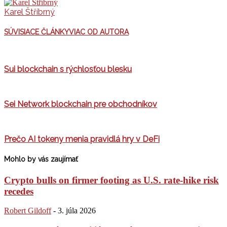
Karel Štříbrný
SÚVISIACE ČLÁNKY
VIAC OD AUTORA
Sui blockchain s rýchlosťou blesku
Sei Network blockchain pre obchodníkov
Prečo AI tokeny menia pravidlá hry v DeFi
Mohlo by vás zaujímať
Crypto bulls on firmer footing as U.S. rate-hike risk
recedes
Robert Gildoff
-
3. júla 2026