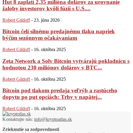
Hut 8 zaplatí 2,35 milióna dolárov za urovnanie
žaloby investorov kvôli fúzii s U.S....
Robert Gildoff
-
23. júna 2026
Bitcoin čelí silnému predajnému tlaku napriek
býčím sezónnym očakávaniam
Robert Gildoff
-
16. októbra 2025
Zeta Network a Solv Bitcoin vytvárajú pokladnicu s
hodnotou 230 miliónov dolárov v BTC...
Robert Gildoff
-
16. októbra 2025
Bitcoin pod tlakom predaja veľrýb a rastúceho
dopytu po put opciách: Trhy v napätej...
Robert Gildoff
-
16. októbra 2025
Kontaktujte nás:
info@kryptoatlas.sk
Zrieknutie sa zodpovednosti