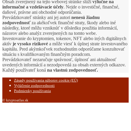
Obsah zverejnený na tejto webovej stránke slúži
výlučne na
informačné a vzdelávacie účely
. Nejde o investičné, finančné,
daňové, právne ani obchodné odporúčania.
Prevádzkovateľ stránky ani jej autori
nenesú žiadnu
zodpovednosť
za akékoľvek finančné straty, škody alebo iné
následky, ktoré môžu vzniknúť v dôsledku použitia informácií,
názorov alebo analýz zverejnených na tomto webe.
Investovanie do kryptomien, tokenov, NFT alebo iných digitálnych
aktív
je vysoko rizikové
a môže viesť k úplnej strate investovaného
kapitálu. Pred akýmkoľvek rozhodnutím odporúčame konzultovať
situáciu s kvalifikovaným finančným poradcom.
Prevádzkovateľ nezaručuje správnosť, úplnosť ani aktuálnosť
uvedených informácií a nezodpovedá za obsah externých odkazov.
Každý používateľ koná
na vlastnú zodpovednosť.
Zásady používania súborov cookie (EÚ)
Vylúčenie zodpovednosti
Podmienky používania
© kryptoatlas.sk