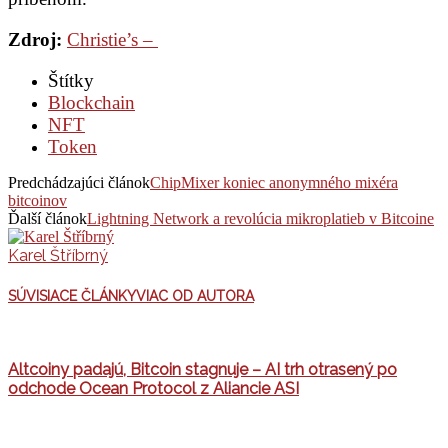
Zdroj:
Christie’s –
Štítky
Blockchain
NFT
Token
Predchádzajúci článok
ChipMixer koniec anonymného mixéra
bitcoinov
Ďalší článok
Lightning Network a revolúcia mikroplatieb v Bitcoine
Karel Štříbrný
SÚVISIACE ČLÁNKY
VIAC OD AUTORA
Altcoiny padajú, Bitcoin stagnuje – AI trh otrasený po
odchode Ocean Protocol z Aliancie ASI