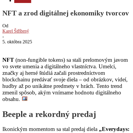
Technológia
NFT a zrod digitálnej ekonomiky tvorcov
Od
Karel Štříbrný
-
5. októbra 2025
NFT
(non-fungible tokens) sa stali prelomovým javom
vo svete umenia a digitálneho vlastníctva. Umelci,
značky aj herné štúdiá začali prostredníctvom
blockchainu predávať svoje diela – od obrázkov, videí,
hudby až po unikátne predmety v hrách. Tento trend
zmenil spôsob, akým vnímame hodnotu digitálneho
obsahu.
Beeple a rekordný predaj
Ikonickým momentom sa stal predaj diela
„Everydays: