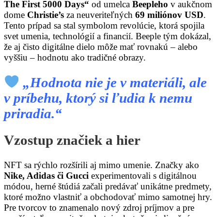
The First 5000 Days“
od umelca
Beepleho
v aukčnom
dome
Christie’s
za neuveriteľných
69 miliónov USD
.
Tento prípad sa stal symbolom revolúcie, ktorá spojila
svet umenia, technológií a financií. Beeple tým dokázal,
že aj čisto digitálne dielo môže mať rovnakú – alebo
vyššiu – hodnotu ako tradičné obrazy.
„Hodnota nie je v materiáli, ale
v príbehu, ktorý si ľudia k nemu
priradia.“
Vzostup značiek a hier
NFT sa rýchlo rozšírili aj mimo umenie. Značky ako
Nike, Adidas či Gucci
experimentovali s digitálnou
módou, herné štúdiá začali predávať unikátne predmety,
ktoré možno vlastniť a obchodovať mimo samotnej hry.
Pre tvorcov to znamenalo nový zdroj príjmov a pre