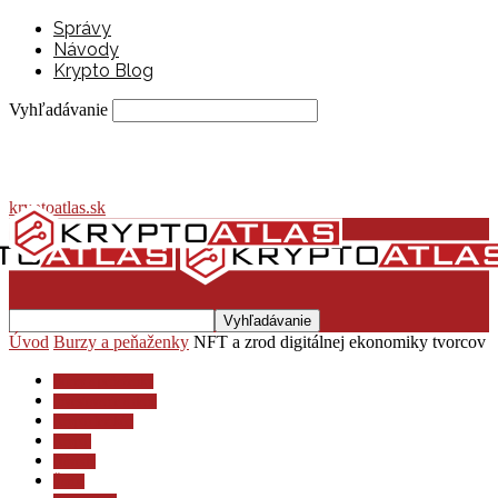
Správy
Návody
Krypto Blog
Vyhľadávanie
kryptoatlas.sk
Úvod
Burzy a peňaženky
NFT a zrod digitálnej ekonomiky tvorcov
Burzy a peňaženky
Investovanie a dane
Krypto lexikón
Krypto
Návody
Ťažba