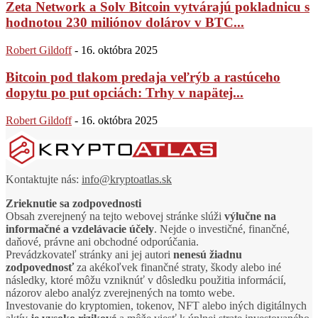
Zeta Network a Solv Bitcoin vytvárajú pokladnicu s
hodnotou 230 miliónov dolárov v BTC...
Robert Gildoff
-
16. októbra 2025
Bitcoin pod tlakom predaja veľrýb a rastúceho
dopytu po put opciách: Trhy v napätej...
Robert Gildoff
-
16. októbra 2025
Kontaktujte nás:
info@kryptoatlas.sk
Zrieknutie sa zodpovednosti
Obsah zverejnený na tejto webovej stránke slúži
výlučne na
informačné a vzdelávacie účely
. Nejde o investičné, finančné,
daňové, právne ani obchodné odporúčania.
Prevádzkovateľ stránky ani jej autori
nenesú žiadnu
zodpovednosť
za akékoľvek finančné straty, škody alebo iné
následky, ktoré môžu vzniknúť v dôsledku použitia informácií,
názorov alebo analýz zverejnených na tomto webe.
Investovanie do kryptomien, tokenov, NFT alebo iných digitálnych