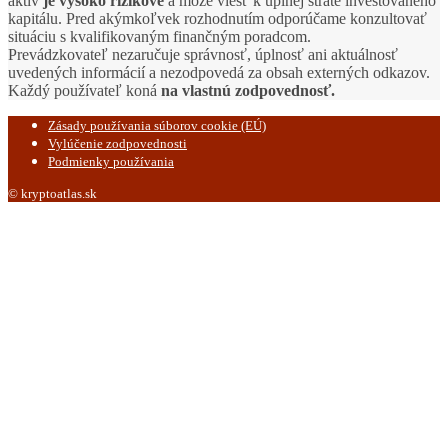
aktív
je vysoko rizikové
a môže viesť k úplnej strate investovaného
kapitálu. Pred akýmkoľvek rozhodnutím odporúčame konzultovať
situáciu s kvalifikovaným finančným poradcom.
Prevádzkovateľ nezaručuje správnosť, úplnosť ani aktuálnosť
uvedených informácií a nezodpovedá za obsah externých odkazov.
Každý používateľ koná
na vlastnú zodpovednosť.
Zásady používania súborov cookie (EÚ)
Vylúčenie zodpovednosti
Podmienky používania
© kryptoatlas.sk