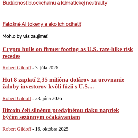
Budúcnosť blockchainu a klimatickej neutrality
Falošné AI tokeny a ako ich odhaliť
Mohlo by vás zaujímať
Crypto bulls on firmer footing as U.S. rate-hike risk
recedes
Robert Gildoff
-
3. júla 2026
Hut 8 zaplatí 2,35 milióna dolárov za urovnanie
žaloby investorov kvôli fúzii s U.S....
Robert Gildoff
-
23. júna 2026
Bitcoin čelí silnému predajnému tlaku napriek
býčím sezónnym očakávaniam
Robert Gildoff
-
16. októbra 2025