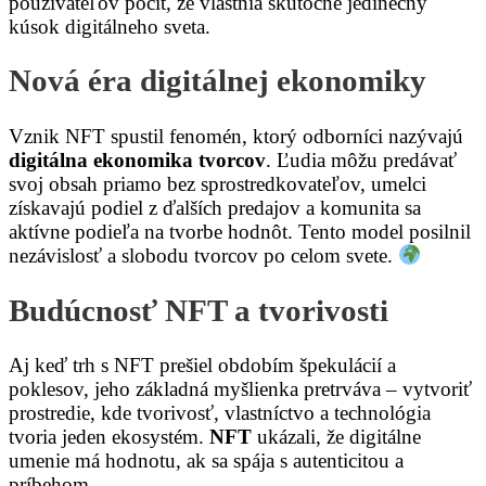
používateľov pocit, že vlastnia skutočne jedinečný
kúsok digitálneho sveta.
Nová éra digitálnej ekonomiky
Vznik NFT spustil fenomén, ktorý odborníci nazývajú
digitálna ekonomika tvorcov
. Ľudia môžu predávať
svoj obsah priamo bez sprostredkovateľov, umelci
získavajú podiel z ďalších predajov a komunita sa
aktívne podieľa na tvorbe hodnôt. Tento model posilnil
nezávislosť a slobodu tvorcov po celom svete.
Budúcnosť NFT a tvorivosti
Aj keď trh s NFT prešiel obdobím špekulácií a
poklesov, jeho základná myšlienka pretrváva – vytvoriť
prostredie, kde tvorivosť, vlastníctvo a technológia
tvoria jeden ekosystém.
NFT
ukázali, že digitálne
umenie má hodnotu, ak sa spája s autenticitou a
príbehom.