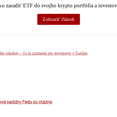
ko zaradiť ETF do svojho krypto portfólia a invest
Zobraziť článok
te eskaluje – čo to znamená pre investorov v Európe
okové sadzby Fedu sú otázne