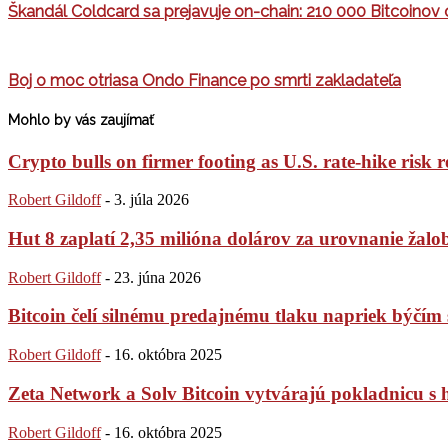
Škandál Coldcard sa prejavuje on-chain: 210 000 Bitcoinov
Boj o moc otriasa Ondo Finance po smrti zakladateľa
Mohlo by vás zaujímať
Crypto bulls on firmer footing as U.S. rate-hike risk r
Robert Gildoff
-
3. júla 2026
Hut 8 zaplatí 2,35 milióna dolárov za urovnanie žaloby
Robert Gildoff
-
23. júna 2026
Bitcoin čelí silnému predajnému tlaku napriek býč
Robert Gildoff
-
16. októbra 2025
Zeta Network a Solv Bitcoin vytvárajú pokladnicu s
Robert Gildoff
-
16. októbra 2025