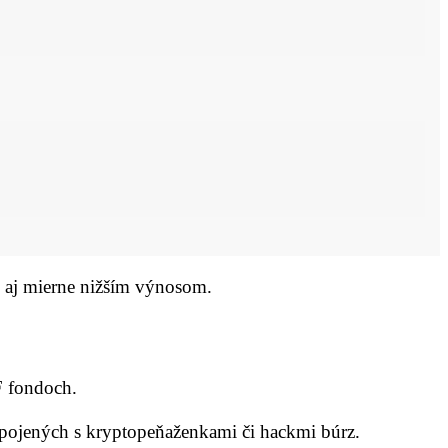
e aj mierne nižším výnosom.
F fondoch.
spojených s kryptopeňaženkami či hackmi búrz.