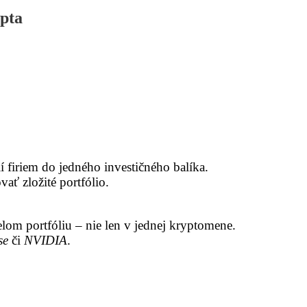
pta
ií firiem do jedného investičného balíka.
ať zložité portfólio.
om portfóliu – nie len v jednej kryptomene.
se
či
NVIDIA
.