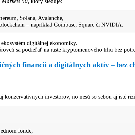
 Markets 50
, ktorý sleduje:
thereum, Solana, Avalanche,
ú blockchain – napríklad Coinbase, Square či NVIDIA.
ý ekosystém digitálnej ekonomiky.
zároveň sa podieľať na raste kryptomenového trhu bez potr
ných financií a digitálnych aktív – bez c
j konzervatívnych investorov, no nesú so sebou aj isté rizi
 jednom fonde,