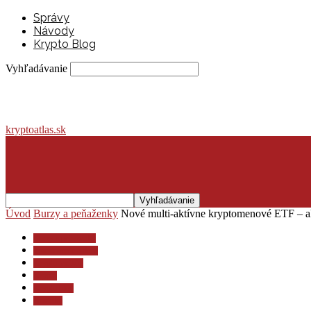
Správy
Návody
Krypto Blog
Vyhľadávanie
kryptoatlas.sk
Úvod
Burzy a peňaženky
Nové multi-aktívne kryptomenové ETF – a
Burzy a peňaženky
Investovanie a dane
Krypto lexikón
Krypto
Krypto blog
Novinky