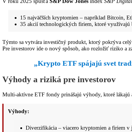
V roku 2025 spúšťa
S&P Dow Jones
index
S&P Digital
15 najväčších kryptomien – napríklad Bitcoin, E
35 akcií technologických firiem, ktoré využívaj
Týmto sa vytvára investičný produkt, ktorý pokrýva cel
Pre investorov ide o nový spôsob, ako rozložiť riziko a 
„Krypto ETF spájajú svet tradič
Výhody a riziká pre investorov
Multi-aktívne ETF fondy prinášajú výhody, ktoré lákajú a
Výhody:
Diverzifikácia – viacero kryptomien a firiem v