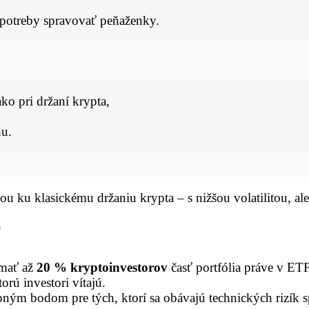
 potreby spravovať peňaženky.
ko pri držaní krypta,
u.
u ku klasickému držaniu krypta – s nižšou volatilitou, al
F
mať až
20 % kryptoinvestorov
časť portfólia práve v ET
orú investori vítajú.
pným bodom pre tých, ktorí sa obávajú technických rizík 