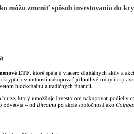
ko môžu zmeniť spôsob investovania do kry
a
omenové ETF
, ktoré spájajú viacero digitálnych aktív a akc
krypta bez nutnosti nakupovať jednotlivé coiny či spravov
svetom blockchainu a tradičných financií.
burze, ktorý umožňuje investorom nakupovať podiel v cel
o odvetvia – od
Bitcoinu
po akcie spoločností ako
Coinba