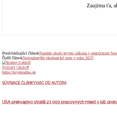
Zaujíma ťa, a
Predchádzajúci článok
Napätie okolo krypto zákona v americkom Sená
Ďalší článok
Najznámejšie ekologické siete v roku 2025
Robert Gildoff
https://kryptoatlas.sk
SÚVISIACE ČLÁNKY
VIAC OD AUTORA
USA prekvapivo stratili 23 000 pracovných miest v júli, úr