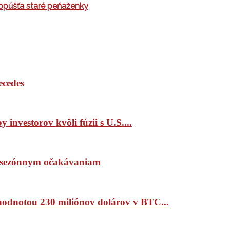
 opúšťa staré peňaženky
ecedes
 investorov kvôli fúzii s U.S....
ím sezónnym očakávaniam
 hodnotou 230 miliónov dolárov v BTC...