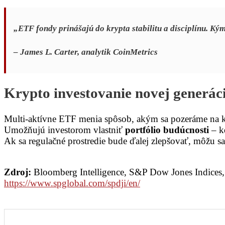
„ETF fondy prinášajú do krypta stabilitu a disciplínu. 
– James L. Carter, analytik CoinMetrics
Krypto investovanie novej generác
Multi-aktívne ETF menia spôsob, akým sa pozeráme na k
Umožňujú investorom vlastniť
portfólio budúcnosti
– kd
Ak sa regulačné prostredie bude ďalej zlepšovať, môžu 
Zdroj:
Bloomberg Intelligence, S&P Dow Jones Indices,
https://www.spglobal.com/spdji/en/