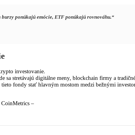
Kým burzy ponúkajú emócie, ETF ponúkajú rovnováhu.“
ie
rypto investovanie.
e sa stretávajú digitálne meny, blockchain firmy a tradičné
sa tieto fondy stať hlavným mostom medzi bežnými investo
 CoinMetrics –