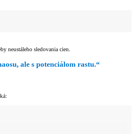
eby neustáleho sledovania cien.
haosu, ale s potenciálom rastu.“
ká: