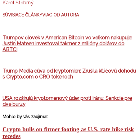
Karel Štříbrný
SÚVISIACE ČLÁNKY
VIAC OD AUTORA
Trumpov človek v American Bitcoin vo veľkom nakupuje:
Justin Mateen investoval takmer 2 milióny dolárov do
ABTC!
Trump Media cúva od kryptomien: Zrušila kľúčovú dohodu
s Crypto.com o CRO tokenoch
USA rozširujú kryptomenový úder proti Iránu: Sankcie pre
dve burzy
Mohlo by vás zaujímať
Crypto bulls on firmer footing as U.S. rate-hike risk
recedes