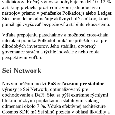
validátorov. Ročný výnos sa pohybuje medzi 10–12 %
a staking prebieha prostredníctvom jednoduchých
nástrojov priamo v peňaženke Polkadot.js alebo Ledger.
Sieť pravidelne odmeňuje aktívnych účastníkov, ktorí
pomáhajú zvyšovať bezpečnosť a stabilitu ekosystému.
Vďaka prepojeniu parachainov a možnosti cross-chain
interakcií ponúka Polkadot unikátne príležitosti aj pre
dlhodobých investorov. Jeho stabilita, otvorený
governance systém a rýchle inovácie z neho robia
perspektívnu voľbu.
Sei Network
Novým hráčom medzi
PoS reťazcami pre stabilné
výnosy
je Sei Network, optimalizovaný pre
obchodovanie a DeFi. Sieť sa pýši extrémne rýchlymi
blokmi, nízkymi poplatkami a stabilnými staking
odmenami okolo 7 %. Vďaka efektívnej architektúre
Cosmos SDK má Sei silnú pozíciu v oblasti likvidity a