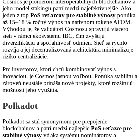
Cosmos je pionierom interoperabilných blockchainov a
jeho model stakingu patrí medzi najefektívnejšie. Ako
jeden z top
PoS reťazcov pre stabilné výnosy
ponúka
až 15–18 % ročný výnos na natívnom tokene ATOM.
Výhodou je, že validátori Cosmosu spravujú viacero
sietí v rámci ekosystému IBC, čím zvyšujú
diverzifikáciu a spoľahlivosť odmien. Sieť sa rýchlo
rozvíja a jej decentralizovaná architektúra minimalizuje
riziko centralizácie.
Pre investorov, ktorí chcú kombinovať výnos s
inováciou, je Cosmos jasnou voľbou. Ponúka stabilitu a
zároveň neustále prináša nové projekty, ktoré rozširujú
možnosti jeho využitia.
Polkadot
Polkadot sa stal synonymom pre prepojenie
blockchainov a patrí medzi najlepšie
PoS reťazce pre
stabilné výnosy
vďaka systému nominátorov a