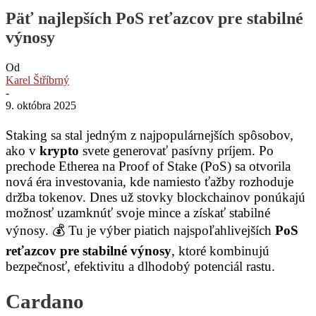
Päť najlepších PoS reťazcov pre stabilné
výnosy
Od
Karel Štříbrný
-
9. októbra 2025
Staking sa stal jedným z najpopulárnejších spôsobov,
ako v
krypto
svete generovať pasívny príjem. Po
prechode Etherea na Proof of Stake (PoS) sa otvorila
nová éra investovania, kde namiesto ťažby rozhoduje
držba tokenov. Dnes už stovky blockchainov ponúkajú
možnosť uzamknúť svoje mince a získať stabilné
výnosy. 💰 Tu je výber piatich najspoľahlivejších
PoS
reťazcov pre stabilné výnosy
, ktoré kombinujú
bezpečnosť, efektivitu a dlhodobý potenciál rastu.
Cardano