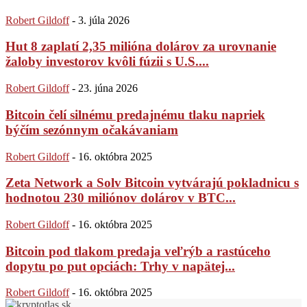
Robert Gildoff
-
3. júla 2026
Hut 8 zaplatí 2,35 milióna dolárov za urovnanie
žaloby investorov kvôli fúzii s U.S....
Robert Gildoff
-
23. júna 2026
Bitcoin čelí silnému predajnému tlaku napriek
býčím sezónnym očakávaniam
Robert Gildoff
-
16. októbra 2025
Zeta Network a Solv Bitcoin vytvárajú pokladnicu s
hodnotou 230 miliónov dolárov v BTC...
Robert Gildoff
-
16. októbra 2025
Bitcoin pod tlakom predaja veľrýb a rastúceho
dopytu po put opciách: Trhy v napätej...
Robert Gildoff
-
16. októbra 2025