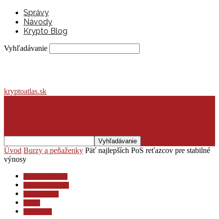
Správy
Návody
Krypto Blog
Vyhľadávanie
kryptoatlas.sk
Úvod
Burzy a peňaženky
Päť najlepších PoS reťazcov pre stabilné
výnosy
Burzy a peňaženky
Investovanie a dane
Krypto lexikón
Krypto
Krypto blog