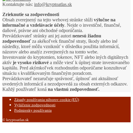
Kontaktujte nás:
info@kryptoatlas.sk
Zrieknutie sa zodpovednosti
Obsah zverejnený na tejto webovej stránke slúži
výlučne na
informačné a vzdelávacie účely
. Nejde o investičné, finančné,
daňové, právne ani obchodné odporúčania.
Prevádzkovateľ stránky ani jej autori
nenesú žiadnu
zodpovednosť
za akékoľvek finančné straty, škody alebo iné
následky, ktoré môžu vzniknúť v dôsledku použitia informácií,
názorov alebo analýz zverejnených na tomto webe.
Investovanie do kryptomien, tokenov, NFT alebo iných digitálnych
aktív
je vysoko rizikové
a môže viesť k úplnej strate investovaného
kapitálu. Pred akýmkoľvek rozhodnutím odporúčame konzultovať
situáciu s kvalifikovaným finančným poradcom.
Prevádzkovateľ nezaručuje správnosť, úplnosť ani aktuálnosť
uvedených informácií a nezodpovedá za obsah externých odkazov.
Každý používateľ koná
na vlastnú zodpovednosť.
Zásady používania súborov cookie (EÚ)
Vylúčenie zodpovednosti
Podmienky používania
© kryptoatlas.sk