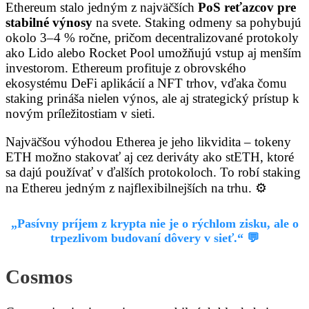
Ethereum stalo jedným z najväčších
PoS reťazcov pre
stabilné výnosy
na svete. Staking odmeny sa pohybujú
okolo 3–4 % ročne, pričom decentralizované protokoly
ako Lido alebo Rocket Pool umožňujú vstup aj menším
investorom. Ethereum profituje z obrovského
ekosystému DeFi aplikácií a NFT trhov, vďaka čomu
staking prináša nielen výnos, ale aj strategický prístup k
novým príležitostiam v sieti.
Najväčšou výhodou Etherea je jeho likvidita – tokeny
ETH možno stakovať aj cez deriváty ako stETH, ktoré
sa dajú používať v ďalších protokoloch. To robí staking
na Ethereu jedným z najflexibilnejších na trhu. ⚙️
„Pasívny príjem z krypta nie je o rýchlom zisku, ale o
trpezlivom budovaní dôvery v sieť.“ 💬
Cosmos