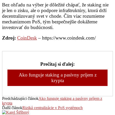
Bez ohľadu na výber je dôležité chápať, že staking nie
je len o zisku, ale o podpore infraštruktúry, ktorá drží
decentralizovaný svet v chode. Čím viac rozumieme
mechanizmom PoS, tým bezpečnejšie dokážeme
investovať do budúcnosti.
Zdroj:
CoinDesk
– https://www.coindesk.com/
Prečítaj si ďalej:
Ako funguje staking a pasívny príjem z
krypta
Predchádzajúci článok
Ako funguje staking a pasívny príjem z
krypta
Ďalší článok
Riziká centralizácie v PoS systémoch