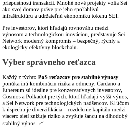
priepustnosti transakcií. Mnohé nové projekty volia Sei
ako svoj domov práve pre jeho spoľahlivú
infraštruktúru a udržateľnú ekonomiku tokenu SEI.
Pre investorov, ktorí hľadajú rovnováhu medzi
výnosom a technologickou inováciou, predstavuje Sei
Network moderný kompromis – bezpečný, rýchly a
ekologicky efektívny blockchain.
Výber správneho reťazca
Každý z týchto
PoS reťazcov pre stabilné výnosy
ponúka inú kombináciu rizika a odmeny. Cardano a
Ethereum sú ideálne pre konzervatívnych investorov,
Cosmos a Polkadot pre tých, ktorí hľadajú vyšší výnos,
a Sei Network pre technologických nadšencov. Kľúčom
k úspechu je diverzifikácia – rozdelenie kapitálu medzi
viacero sietí znižuje riziko a zvyšuje šancu na dlhodobý
stabilný výnos. 📈