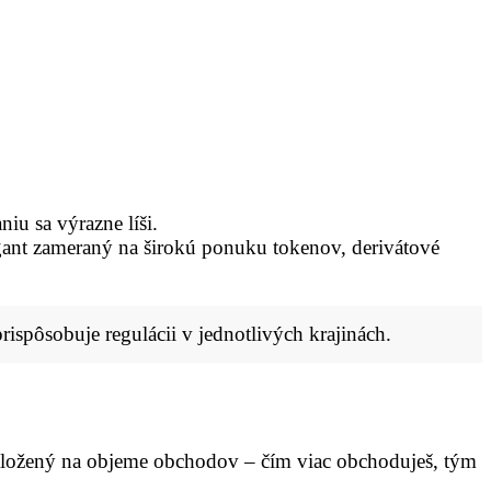
iu sa výrazne líši.
gant zameraný na širokú ponuku tokenov, derivátové
ispôsobuje regulácii v jednotlivých krajinách.
založený na objeme obchodov – čím viac obchoduješ, tým