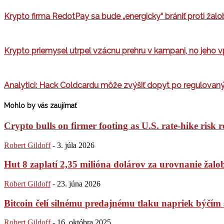
Krypto firma RedotPay sa bude „energicky“ brániť proti žal
Krypto priemysel utrpel vzácnu prehru v kampani, no jeho
Analytici: Hack Coldcardu môže zvýšiť dopyt po regulovan
Mohlo by vás zaujímať
Crypto bulls on firmer footing as U.S. rate-hike risk r
Robert Gildoff
-
3. júla 2026
Hut 8 zaplatí 2,35 milióna dolárov za urovnanie žaloby
Robert Gildoff
-
23. júna 2026
Bitcoin čelí silnému predajnému tlaku napriek býč
Robert Gildoff
-
16. októbra 2025