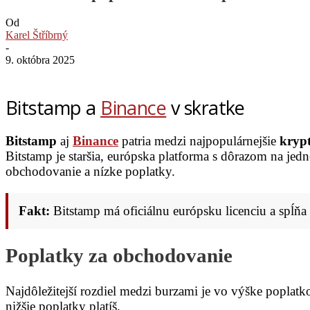
Od
Karel Štříbrný
-
9. októbra 2025
Bitstamp a
Binance
v skratke
Bitstamp
aj
Binance
patria medzi najpopulárnejšie
kryp
Bitstamp je staršia, európska platforma s dôrazom na jed
obchodovanie a nízke poplatky.
Fakt:
Bitstamp má oficiálnu európsku licenciu a spĺ
Poplatky za obchodovanie
Najdôležitejší rozdiel medzi burzami je vo výške popla
nižšie poplatky platíš.