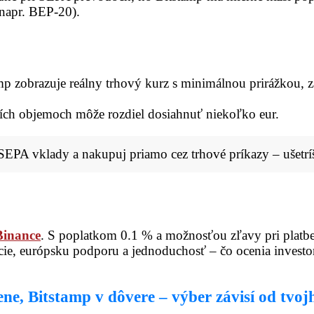
napr. BEP-20).
mp zobrazuje reálny trhový kurz s minimálnou prirážkou, z
ších objemoch môže rozdiel dosiahnuť niekoľko eur.
EPA vklady a nakupuj priamo cez trhové príkazy – ušetríš
Binance
. S poplatkom 0.1 % a možnosťou zľavy pri plat
e, európsku podporu a jednoduchosť – čo ocenia investori,
ne, Bitstamp v dôvere – výber závisí od tvojh