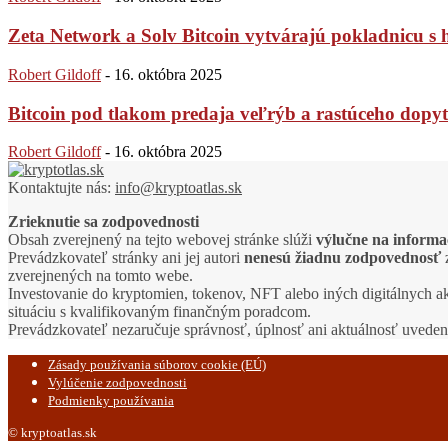
Zeta Network a Solv Bitcoin vytvárajú pokladnicu s
Robert Gildoff
-
16. októbra 2025
Bitcoin pod tlakom predaja veľrýb a rastúceho dopytu
Robert Gildoff
-
16. októbra 2025
Kontaktujte nás:
info@kryptoatlas.sk
Zrieknutie sa zodpovednosti
Obsah zverejnený na tejto webovej stránke slúži
výlučne na informa
Prevádzkovateľ stránky ani jej autori
nenesú žiadnu zodpovednosť
z
zverejnených na tomto webe.
Investovanie do kryptomien, tokenov, NFT alebo iných digitálnych a
situáciu s kvalifikovaným finančným poradcom.
Prevádzkovateľ nezaručuje správnosť, úplnosť ani aktuálnosť uvede
Zásady používania súborov cookie (EÚ)
Vylúčenie zodpovednosti
Podmienky používania
© kryptoatlas.sk