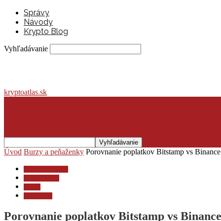
Správy
Návody
Krypto Blog
Vyhľadávanie
kryptoatlas.sk
Úvod
Burzy a peňaženky
Porovnanie poplatkov Bitstamp vs Binance
Burzy a peňaženky
Krypto lexikón
Krypto
Krypto blog
Porovnanie poplatkov Bitstamp vs Binanc