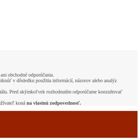
e ani obchodné odporúčania.
iknúť v dôsledku použitia informácií, názorov alebo analýz
apitálu. Pred akýmkoľvek rozhodnutím odporúčame konzultovať
užívateľ koná
na vlastnú zodpovednosť.