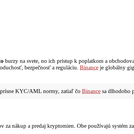
to
burzy na svete, no ich prístup k poplatkom a obchodovan
noduchosť, bezpečnosť a reguláciu.
Binance
je globálny gi
ňa prísne KYC/AML normy, zatiaľ čo
Binance
sa dlhodobo pr
tkov za nákup a predaj kryptomien. Obe používajú systém 