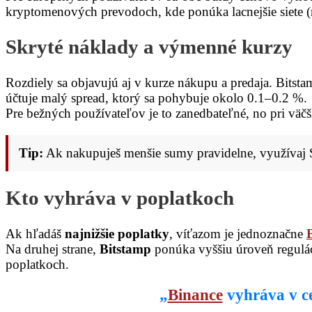
kryptomenových prevodoch, kde ponúka lacnejšie siete (
Skryté náklady a výmenné kurzy
Rozdiely sa objavujú aj v kurze nákupu a predaja. Bitsta
účtuje malý spread, ktorý sa pohybuje okolo 0.1–0.2 %.
Pre bežných používateľov je to zanedbateľné, no pri väč
Tip:
Ak nakupuješ menšie sumy pravidelne, využívaj S
Kto vyhráva v poplatkoch
Ak hľadáš
najnižšie poplatky
, víťazom je jednoznačne
Na druhej strane,
Bitstamp
ponúka vyššiu úroveň reguláci
poplatkoch.
„
Binance
vyhráva v ce