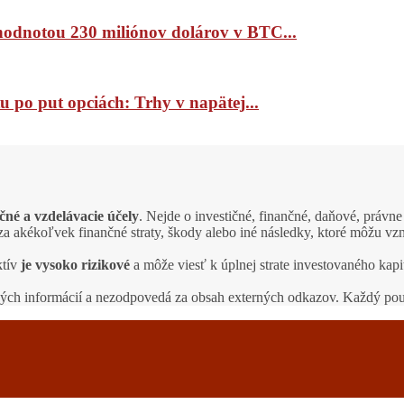
 hodnotou 230 miliónov dolárov v BTC...
 po put opciách: Trhy v napätej...
čné a vzdelávacie účely
. Nejde o investičné, finančné, daňové, právn
a akékoľvek finančné straty, škody alebo iné následky, ktoré môžu vzn
ktív
je vysoko rizikové
a môže viesť k úplnej strate investovaného k
ných informácií a nezodpovedá za obsah externých odkazov. Každý po