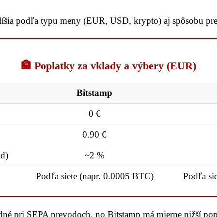
a líšia podľa typu meny (EUR, USD, krypto) aj spôsobu pr
🏦 Poplatky za vklady a výbery (EUR)
Bitstamp
0 €
0.90 €
ad)
~2 %
Podľa siete (napr. 0.0005 BTC)
Podľa sie
né pri SEPA prevodoch, no Bitstamp má mierne nižší pop