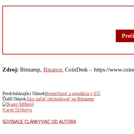
Prečí
Zdroj:
Bitstamp,
Binance
, CoinDesk – https://www.coi
Predchádzajúci článok
Bezpečnosť a regulácia v EÚ
Ďalší článok
Ako začať obchodovať na Bitstamp
Karel Štříbrný
SÚVISIACE ČLÁNKY
VIAC OD AUTORA