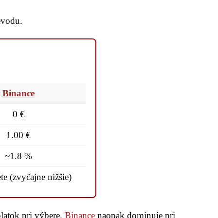
evodu.
Binance
0 €
1.00 €
~1.8 %
te (zvyčajne nižšie)
latok pri výbere.
Binance
naopak dominuje pri