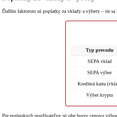
Ďalším faktorom sú poplatky za vklady a výbery – tie s
Typ prevodu
SEPA vklad
SEPA výber
Kreditná karta (vkl
Výber krypta
Pre európskych používateľov sú obe burzy cenovo výhod