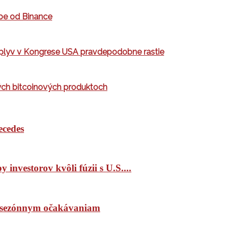
obe od Binance
 vplyv v Kongrese USA pravdepodobne rastie
ých bitcoinových produktoch
ecedes
 investorov kvôli fúzii s U.S....
ím sezónnym očakávaniam