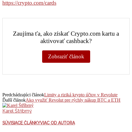
https://crypto.com/cards
Zaujíma ťa, ako získať Crypto.com kartu a
aktivovať cashback?
Zobraziť článok
Predchádzajúci článok
Limity a riziká krypto účtov v Revolute
Ďalší článok
Ako využiť Revolut pre rýchly nákup BTC a ETH
Karel Štříbrný
SÚVISIACE ČLÁNKY
VIAC OD AUTORA