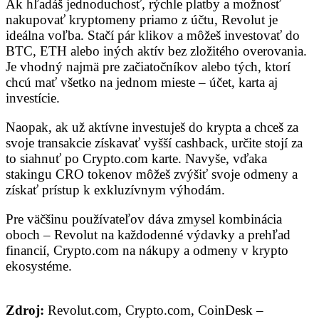
Ak hľadáš jednoduchosť, rýchle platby a možnosť
nakupovať kryptomeny priamo z účtu, Revolut je
ideálna voľba. Stačí pár klikov a môžeš investovať do
BTC, ETH alebo iných aktív bez zložitého overovania.
Je vhodný najmä pre začiatočníkov alebo tých, ktorí
chcú mať všetko na jednom mieste – účet, karta aj
investície.
Naopak, ak už aktívne investuješ do krypta a chceš za
svoje transakcie získavať vyšší cashback, určite stojí za
to siahnuť po Crypto.com karte. Navyše, vďaka
stakingu CRO tokenov môžeš zvýšiť svoje odmeny a
získať prístup k exkluzívnym výhodám.
Pre väčšinu používateľov dáva zmysel kombinácia
oboch – Revolut na každodenné výdavky a prehľad
financií, Crypto.com na nákupy a odmeny v krypto
ekosystéme.
Zdroj:
Revolut.com, Crypto.com, CoinDesk –