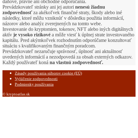
daňové, právne ani obchodné odporúčania.
Prevádzkovateľ stránky ani jej autori
nenesú žiadnu
zodpovednosť
za akékoľvek finančné straty, škody alebo iné
následky, ktoré môžu vzniknúť v dôsledku použitia informácií,
názorov alebo analýz zverejnených na tomto webe.
Investovanie do kryptomien, tokenov, NFT alebo iných digitálnych
aktív
je vysoko rizikové
a môže viesť k úplnej strate investovaného
kapitálu. Pred akýmkoľvek rozhodnutím odporúčame konzultovať
situáciu s kvalifikovaným finančným poradcom.
Prevádzkovateľ nezaručuje správnosť, úplnosť ani aktuálnosť
uvedených informácií a nezodpovedá za obsah externých odkazov.
Každý používateľ koná
na vlastnú zodpovednosť.
Zásady používania súborov cookie (EÚ)
Vylúčenie zodpovednosti
Podmienky používania
© kryptoatlas.sk