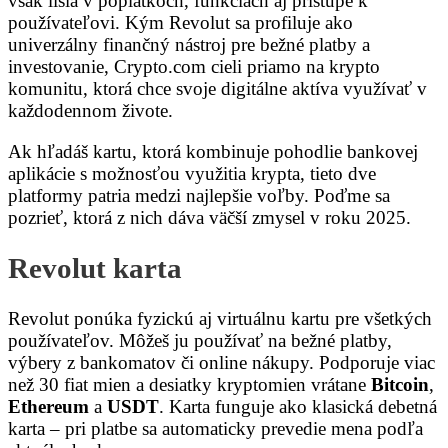
však líšia v poplatkoch, funkciách aj prístupe k
používateľovi. Kým Revolut sa profiluje ako
univerzálny finančný nástroj pre bežné platby a
investovanie, Crypto.com cieli priamo na krypto
komunitu, ktorá chce svoje digitálne aktíva využívať v
každodennom živote.
Ak hľadáš kartu, ktorá kombinuje pohodlie bankovej
aplikácie s možnosťou využitia krypta, tieto dve
platformy patria medzi najlepšie voľby. Poďme sa
pozrieť, ktorá z nich dáva väčší zmysel v roku 2025.
Revolut karta
Revolut ponúka fyzickú aj virtuálnu kartu pre všetkých
používateľov. Môžeš ju používať na bežné platby,
výbery z bankomatov či online nákupy. Podporuje viac
než 30 fiat mien a desiatky kryptomien vrátane
Bitcoin
,
Ethereum
a
USDT
. Karta funguje ako klasická debetná
karta – pri platbe sa automaticky prevedie mena podľa