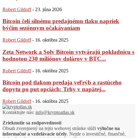
Robert Gildoff
-
23. júna 2026
Bitcoin čelí silnému predajnému tlaku napriek
býčím sezónnym očakávaniam
Robert Gildoff
-
16. októbra 2025
Zeta Network a Solv Bitcoin vytvárajú pokladnicu s
hodnotou 230 miliónov dolárov v BTC...
Robert Gildoff
-
16. októbra 2025
Bitcoin pod tlakom predaja veľrýb a rastúceho
dopytu po put opciách: Trhy v napätej...
Robert Gildoff
-
16. októbra 2025
Kontaktujte nás:
info@kryptoatlas.sk
Zrieknutie sa zodpovednosti
Obsah zverejnený na tejto webovej stránke slúži
výlučne na
informačné a vzdelávacie účely
. Nejde o investičné, finančné,