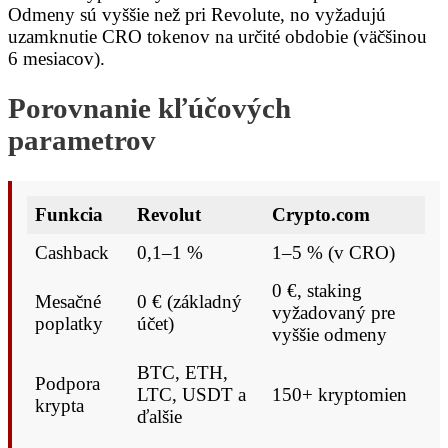
Odmeny sú vyššie než pri Revolute, no vyžadujú
uzamknutie CRO tokenov na určité obdobie (väčšinou
6 mesiacov).
Porovnanie kľúčových
parametrov
Funkcia
Revolut
Crypto.com
Cashback
0,1–1 %
1–5 % (v CRO)
0 €, staking
Mesačné
0 € (základný
vyžadovaný pre
poplatky
účet)
vyššie odmeny
BTC, ETH,
Podpora
LTC, USDT a
150+ kryptomien
krypta
ďalšie