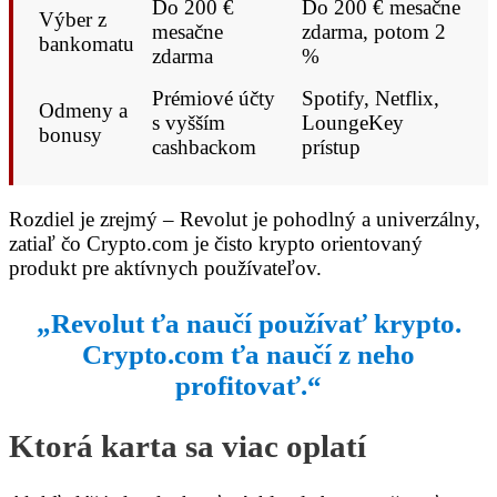
Do 200 €
Do 200 € mesačne
Výber z
mesačne
zdarma, potom 2
bankomatu
zdarma
%
Prémiové účty
Spotify, Netflix,
Odmeny a
s vyšším
LoungeKey
bonusy
cashbackom
prístup
Rozdiel je zrejmý – Revolut je pohodlný a univerzálny,
zatiaľ čo Crypto.com je čisto krypto orientovaný
produkt pre aktívnych používateľov.
„Revolut ťa naučí používať krypto.
Crypto.com ťa naučí z neho
profitovať.“
Ktorá karta sa viac oplatí