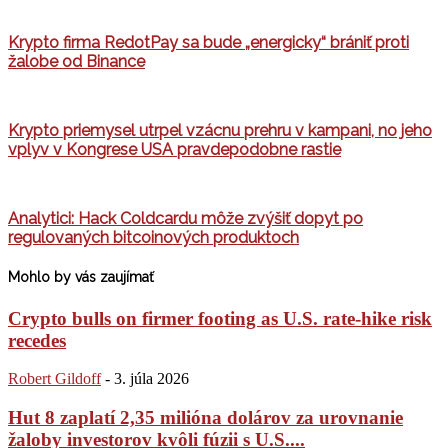
Krypto firma RedotPay sa bude „energicky“ brániť proti
žalobe od Binance
Krypto priemysel utrpel vzácnu prehru v kampani, no jeho
vplyv v Kongrese USA pravdepodobne rastie
Analytici: Hack Coldcardu môže zvýšiť dopyt po
regulovaných bitcoinových produktoch
Mohlo by vás zaujímať
Crypto bulls on firmer footing as U.S. rate-hike risk
recedes
Robert Gildoff
-
3. júla 2026
Hut 8 zaplatí 2,35 milióna dolárov za urovnanie
žaloby investorov kvôli fúzii s U.S....