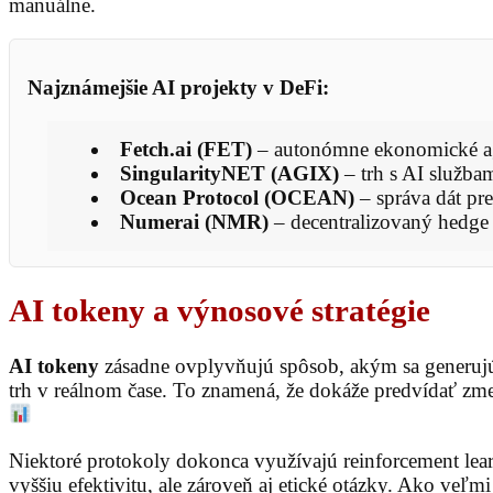
manuálne.
Najznámejšie AI projekty v DeFi:
Fetch.ai (FET)
– autonómne ekonomické agen
SingularityNET (AGIX)
– trh s AI služba
Ocean Protocol (OCEAN)
– správa dát pr
Numerai (NMR)
– decentralizovaný hedge
AI tokeny a výnosové stratégie
AI tokeny
zásadne ovplyvňujú spôsob, akým sa generujú v
trh v reálnom čase. To znamená, že dokáže predvídať zmeny
Niektoré protokoly dokonca využívajú reinforcement learn
vyššiu efektivitu, ale zároveň aj etické otázky. Ako veľ