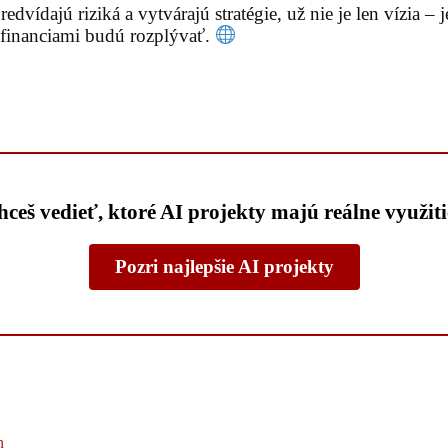
ídajú riziká a vytvárajú stratégie, už nie je len vízia – je 
a financiami budú rozplývať.
ceš vedieť, ktoré AI projekty majú reálne využit
Pozri najlepšie AI projekty
n