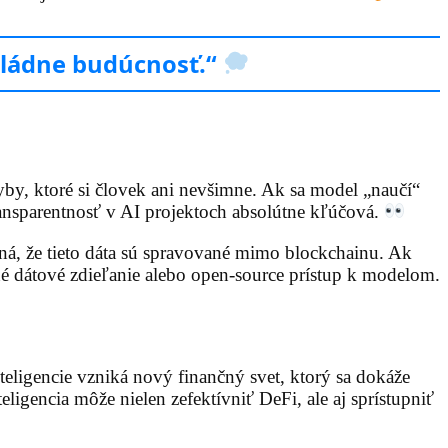
ovládne budúcnosť.“
yby, ktoré si človek ani nevšimne. Ak sa model „naučí“
transparentnosť v AI projektoch absolútne kľúčová.
ná, že tieto dáta sú spravované mimo blockchainu. Ak
ané dátové zdieľanie alebo open-source prístup k modelom.
teligencie vzniká nový finančný svet, ktorý sa dokáže
igencia môže nielen zefektívniť DeFi, ale aj sprístupniť