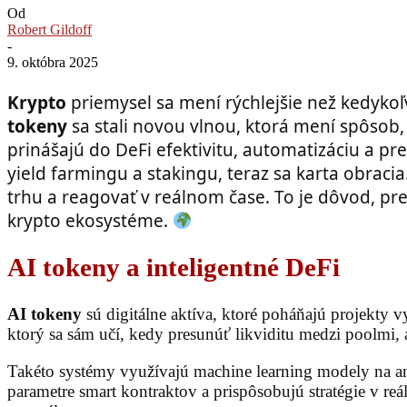
Od
Robert Gildoff
-
9. októbra 2025
Krypto
priemysel sa mení rýchlejšie než kedyko
tokeny
sa stali novou vlnou, ktorá mení spôsob,
prinášajú do DeFi efektivitu, automatizáciu a p
yield farmingu a stakingu, teraz sa karta obraci
trhu a reagovať v reálnom čase. To je dôvod, preč
krypto ekosystéme.
AI tokeny a inteligentné DeFi
AI tokeny
sú digitálne aktíva, ktoré poháňajú projekty vy
ktorý sa sám učí, kedy presunúť likviditu medzi poolmi, aby
Takéto systémy využívajú machine learning modely na ana
parametre smart kontraktov a prispôsobujú stratégie v r