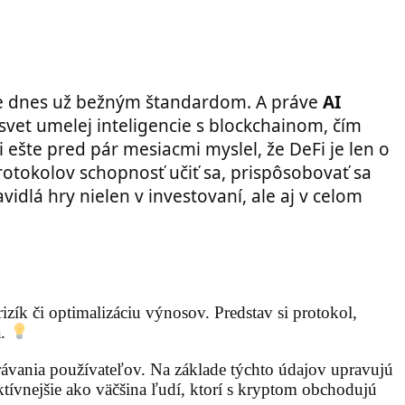
 je dnes už bežným štandardom. A práve
AI
svet umelej inteligencie s blockchainom, čím
si ešte pred pár mesiacmi myslel, že DeFi je len o
protokolov schopnosť učiť sa, prispôsobovať sa
vidlá hry nielen v investovaní, ale aj v celom
izík či optimalizáciu výnosov. Predstav si protokol,
a.
rávania používateľov. Na základe týchto údajov upravujú
tívnejšie ako väčšina ľudí, ktorí s kryptom obchodujú