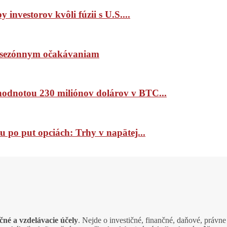
 investorov kvôli fúzii s U.S....
ím sezónnym očakávaniam
 hodnotou 230 miliónov dolárov v BTC...
 po put opciách: Trhy v napätej...
čné a vzdelávacie účely
. Nejde o investičné, finančné, daňové, právn