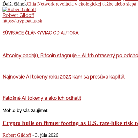
Ďalší článok
Chia Network revolúcia v ekologickej ťažbe alebo slepá 
Robert Gildoff
https://kryptoatlas.sk
SÚVISIACE ČLÁNKY
VIAC OD AUTORA
Altcoiny padajú, Bitcoin stagnuje – AI trh otrasený po odch
Najnovšie AI tokeny roku 2025 kam sa presúva kapitál
Falošné AI tokeny a ako ich odhaliť
Mohlo by vás zaujímať
Crypto bulls on firmer footing as U.S. rate-hike risk r
Robert Gildoff
-
3. júla 2026