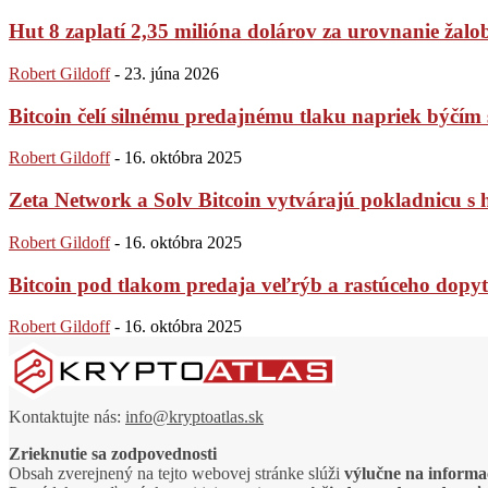
Hut 8 zaplatí 2,35 milióna dolárov za urovnanie žaloby
Robert Gildoff
-
23. júna 2026
Bitcoin čelí silnému predajnému tlaku napriek býč
Robert Gildoff
-
16. októbra 2025
Zeta Network a Solv Bitcoin vytvárajú pokladnicu s
Robert Gildoff
-
16. októbra 2025
Bitcoin pod tlakom predaja veľrýb a rastúceho dopytu
Robert Gildoff
-
16. októbra 2025
Kontaktujte nás:
info@kryptoatlas.sk
Zrieknutie sa zodpovednosti
Obsah zverejnený na tejto webovej stránke slúži
výlučne na informa