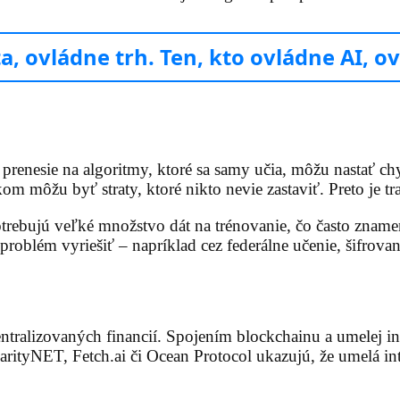
ta, ovládne trh. Ten, kto ovládne AI, 
 prenesie na algoritmy, ktoré sa samy učia, môžu nastať ch
kom môžu byť straty, ktoré nikto nevie zastaviť. Preto je 
otrebujú veľké množstvo dát na trénovanie, čo často zname
 problém vyriešiť – napríklad cez federálne učenie, šifrov
ntralizovaných financií. Spojením blockchainu a umelej in
ityNET, Fetch.ai či Ocean Protocol ukazujú, že umelá intel