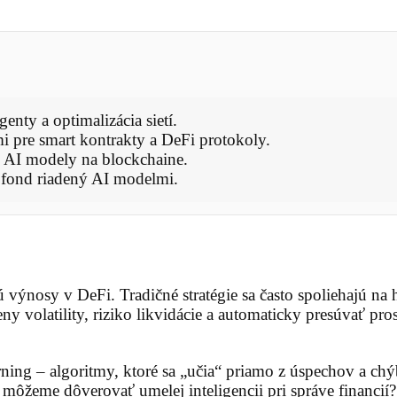
ty a optimalizácia sietí.
mi pre smart kontrakty a DeFi protokoly.
e AI modely na blockchaine.
 fond riadený AI modelmi.
ýnosy v DeFi. Tradičné stratégie sa často spoliehajú na h
 volatility, riziko likvidácie a automaticky presúvať pros
ing – algoritmy, ktoré sa „učia“ priamo z úspechov a chýb
mi môžeme dôverovať umelej inteligencii pri správe financ