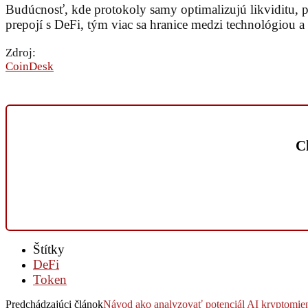
Budúcnosť, kde protokoly samy optimalizujú likviditu, predv
prepojí s DeFi, tým viac sa hranice medzi technológiou 
Zdroj:
CoinDesk
Ch
Štítky
DeFi
Token
Predchádzajúci článok
Návod ako analyzovať potenciál AI kryptomie