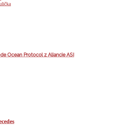
ulička
ode Ocean Protocol z Aliancie ASI
ecedes