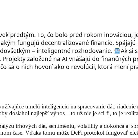
ľvek predtým. To, čo bolo pred rokom inováciou,
 akým fungujú decentralizované financie. Spájajú 
redovšetkým – inteligentné rozhodovanie.
Ak si 
a. Projekty založené na AI vnášajú do finančných 
o sa o nich hovorí ako o revolúcii, ktorá mení pra
užívajúce umelú inteligenciu na spracovanie dát, riadenie r
 dosiahol najlepší výnos – to už nie je sci-fi, to je realit
lýzu trhových dát, sentimentu, volatility a dokonca aj sp
eálnom čase. Vďaka tomu môže DeFi protokol fungovať efek