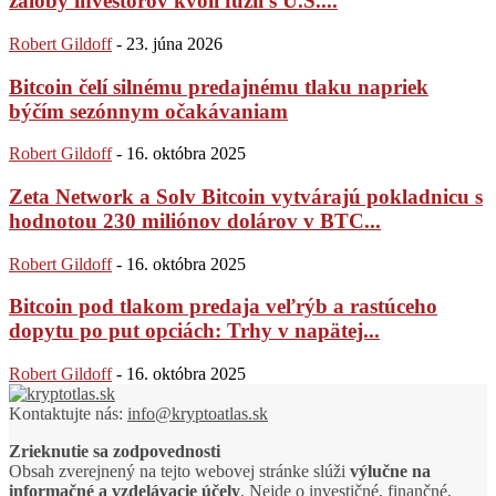
žaloby investorov kvôli fúzii s U.S....
Robert Gildoff
-
23. júna 2026
Bitcoin čelí silnému predajnému tlaku napriek
býčím sezónnym očakávaniam
Robert Gildoff
-
16. októbra 2025
Zeta Network a Solv Bitcoin vytvárajú pokladnicu s
hodnotou 230 miliónov dolárov v BTC...
Robert Gildoff
-
16. októbra 2025
Bitcoin pod tlakom predaja veľrýb a rastúceho
dopytu po put opciách: Trhy v napätej...
Robert Gildoff
-
16. októbra 2025
Kontaktujte nás:
info@kryptoatlas.sk
Zrieknutie sa zodpovednosti
Obsah zverejnený na tejto webovej stránke slúži
výlučne na
informačné a vzdelávacie účely
. Nejde o investičné, finančné,