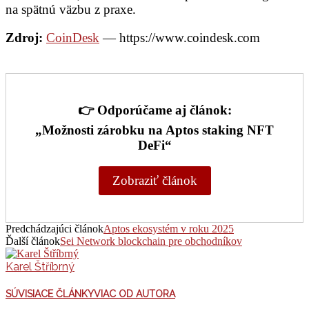
na spätnú väzbu z praxe.
Zdroj:
CoinDesk
— https://www.coindesk.com
👉
Odporúčame aj článok:
„
Možnosti zárobku na Aptos staking NFT
DeFi
“
Zobraziť článok
Predchádzajúci článok
Aptos ekosystém v roku 2025
Ďalší článok
Sei Network blockchain pre obchodníkov
Karel Štříbrný
SÚVISIACE ČLÁNKY
VIAC OD AUTORA