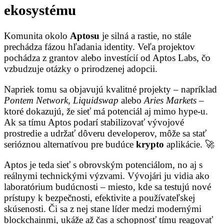
ekosystému
Komunita okolo
Aptosu
je silná a rastie, no stále
prechádza fázou hľadania identity. Veľa projektov
pochádza z grantov alebo investícií od Aptos Labs, čo
vzbudzuje otázky o prirodzenej adopcii.
Napriek tomu sa objavujú kvalitné projekty – napríklad
Pontem Network
,
Liquidswap
alebo
Aries Markets
–
ktoré dokazujú, že sieť má potenciál aj mimo hype-u.
Ak sa tímu Aptos podarí stabilizovať vývojové
prostredie a udržať dôveru developerov, môže sa stať
serióznou alternatívou pre budúce
krypto
aplikácie. 🚀
Aptos je teda sieť s obrovským potenciálom, no aj s
reálnymi technickými výzvami. Vývojári ju vidia ako
laboratórium budúcnosti – miesto, kde sa testujú nové
prístupy k bezpečnosti, efektivite a používateľskej
skúsenosti. Či sa z nej stane líder medzi modernými
blockchainmi, ukáže až čas a schopnosť tímu reagovať