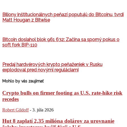
Biliony inštitucionálnych peňazí poputujú do Bitcoinu, tvrdí
Matt Hougan z Bitwise
Bitcoin dosiahol blok 961 632: Začína sa sporný pokus o
soft fork BIP-110
Predaj hardvérových krypto peňaženiek v Rusku
explodoval pred novými reguláciami
Mohlo by vás zaujímať
Crypto bulls on firmer footing as U.S. rate-hike risk
recedes
Robert Gildoff
-
3. júla 2026
Hut 8 zaplatí 2,35 milióna dolárov za urovnanie