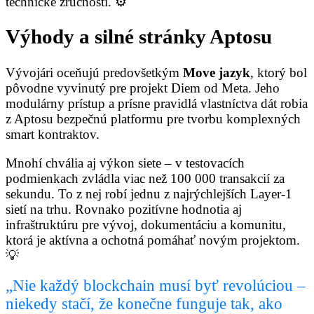
technické zručnosti. ⚙️
Výhody a silné stránky Aptosu
Vývojári oceňujú predovšetkým
Move jazyk
, ktorý bol
pôvodne vyvinutý pre projekt Diem od Meta. Jeho
modulárny prístup a prísne pravidlá vlastníctva dát robia
z Aptosu bezpečnú platformu pre tvorbu komplexných
smart kontraktov.
Mnohí chvália aj výkon siete – v testovacích
podmienkach zvládla viac než 100 000 transakcií za
sekundu. To z nej robí jednu z najrýchlejších Layer-1
sietí na trhu. Rovnako pozitívne hodnotia aj
infraštruktúru pre vývoj, dokumentáciu a komunitu,
ktorá je aktívna a ochotná pomáhať novým projektom.
💡
„Nie každý blockchain musí byť revolúciou –
niekedy stačí, že konečne funguje tak, ako