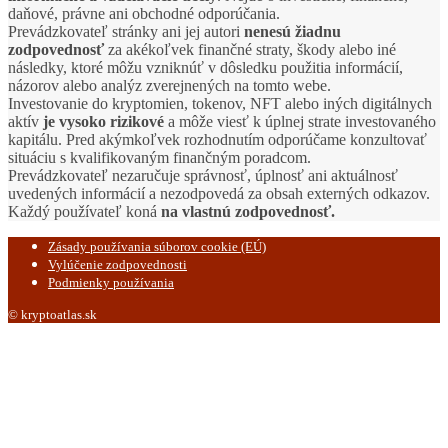
daňové, právne ani obchodné odporúčania.
Prevádzkovateľ stránky ani jej autori
nenesú žiadnu
zodpovednosť
za akékoľvek finančné straty, škody alebo iné
následky, ktoré môžu vzniknúť v dôsledku použitia informácií,
názorov alebo analýz zverejnených na tomto webe.
Investovanie do kryptomien, tokenov, NFT alebo iných digitálnych
aktív
je vysoko rizikové
a môže viesť k úplnej strate investovaného
kapitálu. Pred akýmkoľvek rozhodnutím odporúčame konzultovať
situáciu s kvalifikovaným finančným poradcom.
Prevádzkovateľ nezaručuje správnosť, úplnosť ani aktuálnosť
uvedených informácií a nezodpovedá za obsah externých odkazov.
Každý používateľ koná
na vlastnú zodpovednosť.
Zásady používania súborov cookie (EÚ)
Vylúčenie zodpovednosti
Podmienky používania
© kryptoatlas.sk