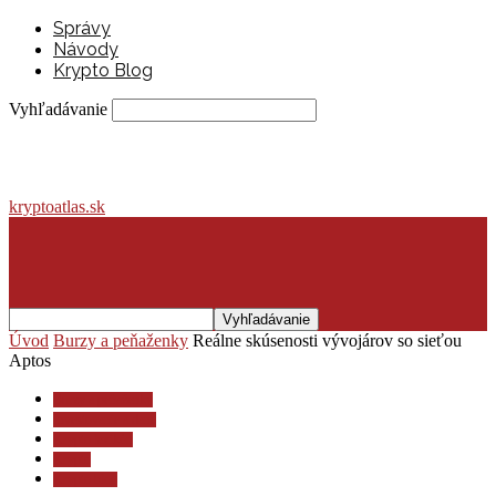
Správy
Návody
Krypto Blog
Vyhľadávanie
kryptoatlas.sk
Úvod
Burzy a peňaženky
Reálne skúsenosti vývojárov so sieťou
Aptos
Burzy a peňaženky
Investovanie a dane
Krypto lexikón
Krypto
Krypto blog