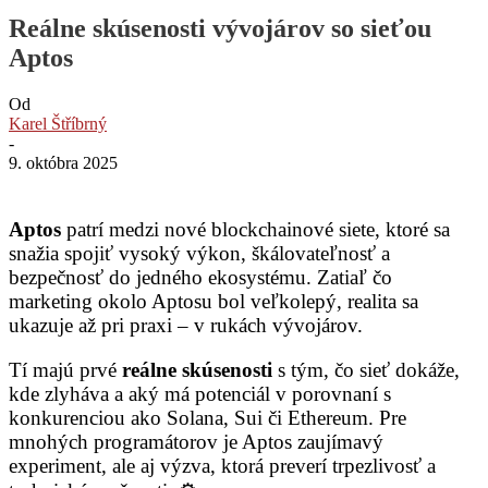
Reálne skúsenosti vývojárov so sieťou
Aptos
Od
Karel Štříbrný
-
9. októbra 2025
Aptos
patrí medzi nové blockchainové siete, ktoré sa
snažia spojiť vysoký výkon, škálovateľnosť a
bezpečnosť do jedného ekosystému. Zatiaľ čo
marketing okolo Aptosu bol veľkolepý, realita sa
ukazuje až pri praxi – v rukách vývojárov.
Tí majú prvé
reálne skúsenosti
s tým, čo sieť dokáže,
kde zlyháva a aký má potenciál v porovnaní s
konkurenciou ako Solana, Sui či Ethereum. Pre
mnohých programátorov je Aptos zaujímavý
experiment, ale aj výzva, ktorá preverí trpezlivosť a