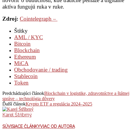
hovoriť o budúcnosti, kde tradičné peniaze a digitálne
aktíva fungujú ruka v ruke.
Zdroj:
Cointelegraph –
Štítky
AML / KYC
Bitcoin
Blockchain
Ethereum
MiCA
Obchodovanie / trading
Stablecoin
Token
Predchádzajúci článok
Blockchain v logistike, zdravotníctve a štátnej
správe – technológia dôvery
Ďalší článok
Krypto ETF a regulácia 2024–2025
Karel Štříbrný
SÚVISIACE ČLÁNKY
VIAC OD AUTORA