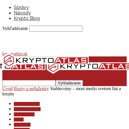
Správy
Návody
Krypto Blog
Vyhľadávanie
kryptoatlas.sk
Úvod
Burzy a peňaženky
Stablecoiny – most medzi svetom fiat a
krypta
Burzy a peňaženky
Investovanie a dane
Krypto lexikón
Krypto
Krypto blog