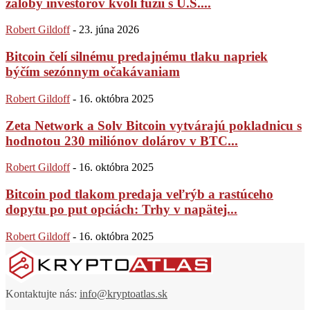
žaloby investorov kvôli fúzii s U.S....
Robert Gildoff
-
23. júna 2026
Bitcoin čelí silnému predajnému tlaku napriek
býčím sezónnym očakávaniam
Robert Gildoff
-
16. októbra 2025
Zeta Network a Solv Bitcoin vytvárajú pokladnicu s
hodnotou 230 miliónov dolárov v BTC...
Robert Gildoff
-
16. októbra 2025
Bitcoin pod tlakom predaja veľrýb a rastúceho
dopytu po put opciách: Trhy v napätej...
Robert Gildoff
-
16. októbra 2025
Kontaktujte nás:
info@kryptoatlas.sk