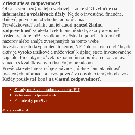
Zrieknutie sa zodpovednosti
Obsah zverejnený na tejto webovej stránke slúži
výlučne na
informačné a vzdelávacie účely
. Nejde o investičné, finančné,
daňové, právne ani obchodné odporúčania.
Prevádzkovateľ stránky ani jej autori
nenesú žiadnu
zodpovednosť
za akékoľvek finančné straty, škody alebo iné
následky, ktoré môžu vzniknúť v dôsledku použitia informácií,
názorov alebo analýz zverejnených na tomto webe.
Investovanie do kryptomien, tokenov, NFT alebo iných digitálnych
aktív
je vysoko rizikové
a môže viesť k úplnej strate investovaného
kapitálu. Pred akýmkoľvek rozhodnutím odporúčame konzultovať
situáciu s kvalifikovaným finančným poradcom.
Prevádzkovateľ nezaručuje správnosť, úplnosť ani aktuálnosť
uvedených informácií a nezodpovedá za obsah externých odkazov.
Každý používateľ koná
na vlastnú zodpovednosť.
Zásady používania súborov cookie (EÚ)
Vylúčenie zodpovednosti
Podmienky používania
© kryptoatlas.sk