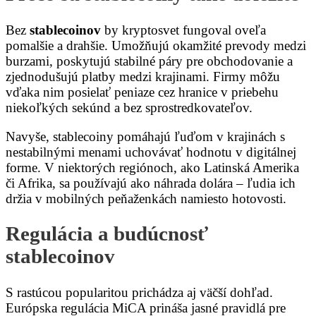
Bez
stablecoinov
by kryptosvet fungoval oveľa
pomalšie a drahšie. Umožňujú okamžité prevody medzi
burzami, poskytujú stabilné páry pre obchodovanie a
zjednodušujú platby medzi krajinami. Firmy môžu
vďaka nim posielať peniaze cez hranice v priebehu
niekoľkých sekúnd a bez sprostredkovateľov.
Navyše, stablecoiny pomáhajú ľuďom v krajinách s
nestabilnými menami uchovávať hodnotu v digitálnej
forme. V niektorých regiónoch, ako Latinská Amerika
či Afrika, sa používajú ako náhrada dolára – ľudia ich
držia v mobilných peňaženkách namiesto hotovosti.
Regulácia a budúcnosť
stablecoinov
S rastúcou popularitou prichádza aj väčší dohľad.
Európska regulácia MiCA prináša jasné pravidlá pre