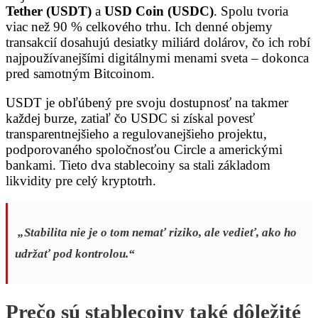
Tether (USDT)
a
USD Coin (USDC)
. Spolu tvoria
viac než 90 % celkového trhu. Ich denné objemy
transakcií dosahujú desiatky miliárd dolárov, čo ich robí
najpoužívanejšími digitálnymi menami sveta – dokonca
pred samotným Bitcoinom.
USDT je obľúbený pre svoju dostupnosť na takmer
každej burze, zatiaľ čo USDC si získal povesť
transparentnejšieho a regulovanejšieho projektu,
podporovaného spoločnosťou Circle a americkými
bankami. Tieto dva stablecoiny sa stali základom
likvidity pre celý kryptotrh.
„Stabilita nie je o tom nemať riziko, ale vedieť, ako ho
udržať pod kontrolou.“
Prečo sú stablecoiny také dôležité