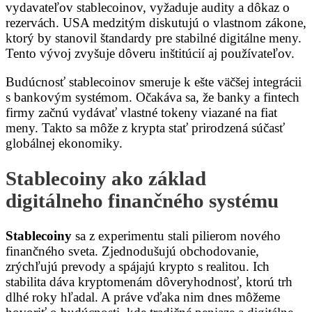
vydavateľov stablecoinov, vyžaduje audity a dôkaz o
rezervách. USA medzitým diskutujú o vlastnom zákone,
ktorý by stanovil štandardy pre stabilné digitálne meny.
Tento vývoj zvyšuje dôveru inštitúcií aj používateľov.
Budúcnosť stablecoinov smeruje k ešte väčšej integrácii
s bankovým systémom. Očakáva sa, že banky a fintech
firmy začnú vydávať vlastné tokeny viazané na fiat
meny. Takto sa môže z krypta stať prirodzená súčasť
globálnej ekonomiky.
Stablecoiny ako základ
digitálneho finančného systému
Stablecoiny
sa z experimentu stali pilierom nového
finančného sveta. Zjednodušujú obchodovanie,
zrýchľujú prevody a spájajú krypto s realitou. Ich
stabilita dáva kryptomenám dôveryhodnosť, ktorú trh
dlhé roky hľadal. A práve vďaka nim dnes môžeme