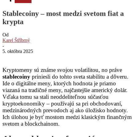
Stablecoiny
Stablecoiny – most medzi svetom fiat a
krypta
Od
Karel Štříbrný
-
5. októbra 2025
Kryptomeny sú známe svojou volatilitou, no práve
stablecoiny
priniesli do tohto sveta stabilitu a dôveru.
Ide o digitálne meny, ktorých hodnota je priamo
viazaná na tradičné meny, najčastejšie americký dolár.
Vďaka tomu sa stali neoddeliteľnou súčasťou
kryptoekonomiky – používajú sa pri obchodovaní,
medzinárodných prevodoch aj ako úložisko hodnoty.
Ich úlohou je byť mostom medzi klasickým finančným
svetom a blockchainom.