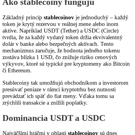
Ako stablecoiny fungujú
Základný princíp
stablecoinov
je jednoduchý – každý
token je krytý rezervou v reálnej mene alebo inom
aktíve. Napríklad USDT (Tether) a USDC (Circle)
tvrdia, že za každý vydaný token držia ekvivalentný
dolár v banke alebo bezpečných aktívach. Tento
mechanizmus zaručuje, že hodnota jedného tokenu
zostáva blízka 1 USD, čo znižuje riziko cenových
výkyvov, ktoré sú typické pre kryptomeny ako Bitcoin
či Ethereum.
Stablecoiny tak umožňujú obchodníkom a investorom
presúvať peniaze v rámci kryptotrhu bez nutnosti
prevádzať ich späť do fiat meny. Vďaka tomu sa
zrýchlili transakcie a znížili poplatky.
Dominancia USDT a USDC
Najväčšími hráčmi v oblasti
stablecoinov
sú dnes