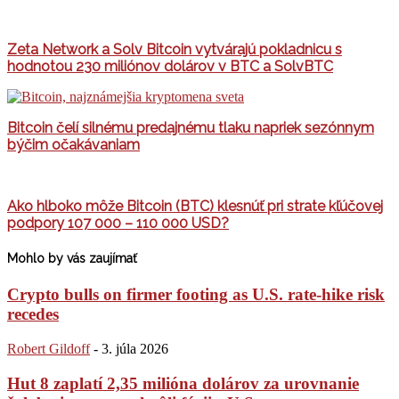
Zeta Network a Solv Bitcoin vytvárajú pokladnicu s
hodnotou 230 miliónov dolárov v BTC a SolvBTC
Bitcoin čelí silnému predajnému tlaku napriek sezónnym
býčim očakávaniam
Ako hlboko môže Bitcoin (BTC) klesnúť pri strate kľúčovej
podpory 107 000 – 110 000 USD?
Mohlo by vás zaujímať
Crypto bulls on firmer footing as U.S. rate-hike risk
recedes
Robert Gildoff
-
3. júla 2026
Hut 8 zaplatí 2,35 milióna dolárov za urovnanie