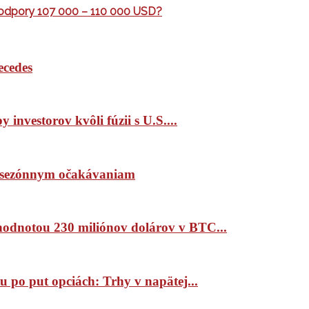
 podpory 107 000 – 110 000 USD?
ecedes
 investorov kvôli fúzii s U.S....
ím sezónnym očakávaniam
 hodnotou 230 miliónov dolárov v BTC...
 po put opciách: Trhy v napätej...