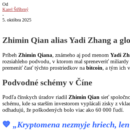
Od
Karel Štříbrný
-
5. októbra 2025
Zhimin Qian alias Yadi Zhang a gl
Príbeh
Zhimin Qiana
, známeho aj pod menom
Yadi Z
rozsiahleho podvodu, v ktorom mal spreneveriť miliardy
premeniť časť týchto prostriedkov na
bitcoin
, a tým ich 
Podvodné schémy v Číne
Podľa čínskych úradov riadil
Zhimin Qian
sieť spoločno
schému, kde sa starším investorom vyplácali zisky z vkl
odhadujú, že poškodených bolo viac ako 60 000 ľudí.
💙
„Kryptomena nezmyje hriech, len 