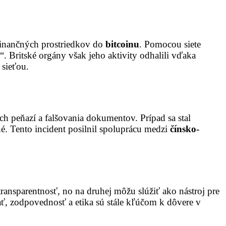
 finančných prostriedkov do
bitcoinu
. Pomocou siete
“. Britské orgány však jeho aktivity odhalili vďaka
 sieťou.
h peňazí a falšovania dokumentov. Prípad sa stal
 Tento incident posilnil spoluprácu medzi
čínsko-
ransparentnosť, no na druhej môžu slúžiť ako nástroj pre
ať, zodpovednosť a etika sú stále kľúčom k dôvere v