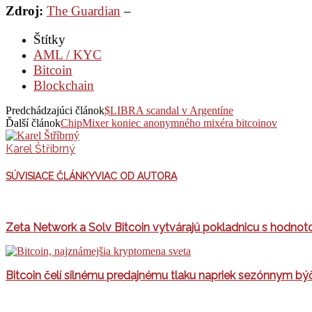
Zdroj:
The Guardian
–
Štítky
AML / KYC
Bitcoin
Blockchain
Predchádzajúci článok
$LIBRA scandal v Argentíne
Ďalší článok
ChipMixer koniec anonymného mixéra bitcoinov
Karel Štříbrný
SÚVISIACE ČLÁNKY
VIAC OD AUTORA
Zeta Network a Solv Bitcoin vytvárajú pokladnicu s hodno
Bitcoin čelí silnému predajnému tlaku napriek sezónnym b