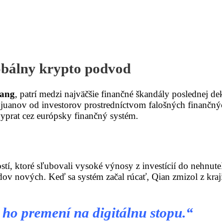
obálny krypto podvod
hang
, patrí medzi najväčšie finančné škandály poslednej d
 juanov od investorov prostredníctvom falošných finančný
vyprat cez európsky finančný systém.
stí, ktoré sľubovali vysoké výnosy z investícií do nehnuteľ
adov nových. Keď sa systém začal rúcať, Qian zmizol z kra
ho premení na digitálnu stopu.“