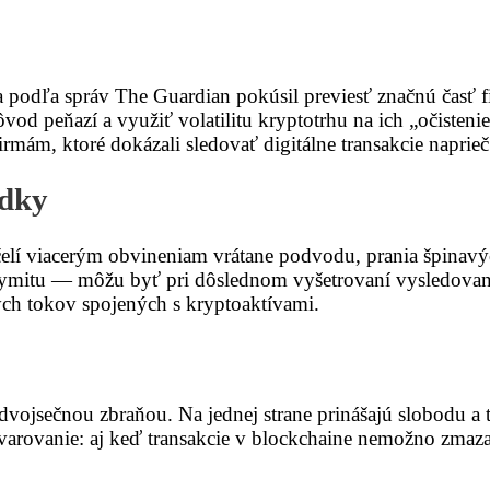
sa podľa správ The Guardian pokúsil previesť značnú časť
vod peňazí a využiť volatilitu kryptotrhu na ich „očistenie
mám, ktoré dokázali sledovať digitálne transakcie naprieč
edky
elí viacerým obvineniam vrátane podvodu, prania špinavýc
mitu — môžu byť pri dôslednom vyšetrovaní vysledované.
ých tokov spojených s kryptoaktívami.
vojsečnou zbraňou. Na jednej strane prinášajú slobodu a t
 varovanie: aj keď transakcie v blockchaine nemožno zmaz