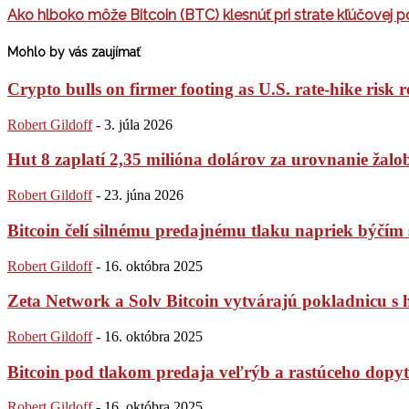
Ako hlboko môže Bitcoin (BTC) klesnúť pri strate kľúčovej
Mohlo by vás zaujímať
Crypto bulls on firmer footing as U.S. rate-hike risk r
Robert Gildoff
-
3. júla 2026
Hut 8 zaplatí 2,35 milióna dolárov za urovnanie žaloby
Robert Gildoff
-
23. júna 2026
Bitcoin čelí silnému predajnému tlaku napriek býč
Robert Gildoff
-
16. októbra 2025
Zeta Network a Solv Bitcoin vytvárajú pokladnicu s
Robert Gildoff
-
16. októbra 2025
Bitcoin pod tlakom predaja veľrýb a rastúceho dopytu
Robert Gildoff
-
16. októbra 2025