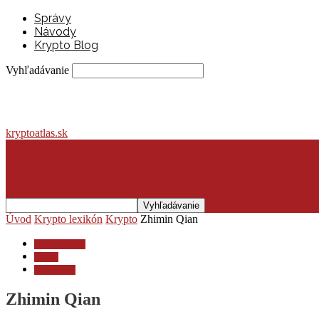
Správy
Návody
Krypto Blog
Vyhľadávanie
kryptoatlas.sk
Úvod
Krypto lexikón
Krypto
Zhimin Qian
Krypto lexikón
Krypto
Krypto blog
Zhimin Qian