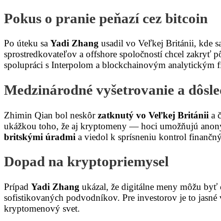
Pokus o pranie peňazí cez bitcoin
Po úteku sa
Yadi Zhang
usadil vo Veľkej Británii, kde 
sprostredkovateľov a offshore spoločností chcel zakryť pô
spolupráci s Interpolom a blockchainovým analytickým fir
Medzinárodné vyšetrovanie a dôsl
Zhimin Qian bol neskôr
zatknutý vo Veľkej Británii
a č
ukážkou toho, že aj kryptomeny — hoci umožňujú anony
britskými úradmi
a viedol k sprísneniu kontrol finančn
Dopad na kryptopriemysel
Prípad
Yadi Zhang
ukázal, že digitálne meny môžu byť d
sofistikovaných podvodníkov. Pre investorov je to jasné
kryptomenový svet.