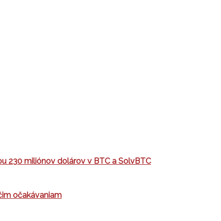
tou 230 miliónov dolárov v BTC a SolvBTC
ýčim očakávaniam