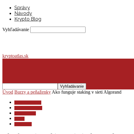
Správy
Návody
Krypto Blog
Vyhľadávanie
kryptoatlas.sk
Úvod
Burzy a peňaženky
Ako funguje staking v sieti Algorand
Burzy a peňaženky
Investovanie a dane
Krypto lexikón
Krypto
Krypto blog