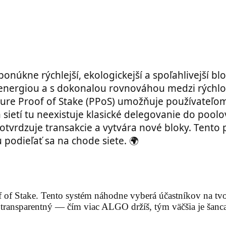
núkne rýchlejší, ekologickejší a spoľahlivejší blo
a energiou a s dokonalou rovnováhou medzi rýchl
re Proof of Stake (PPoS) umožňuje používateľom 
 sietí tu neexistuje klasické delegovanie do pool
tvrdzuje transakcie a vytvára nové bloky. Tento
podieľať sa na chode siete. 🌍
of of Stake. Tento systém náhodne vyberá účastníkov na 
 transparentný — čím viac ALGO držíš, tým väčšia je šanca,