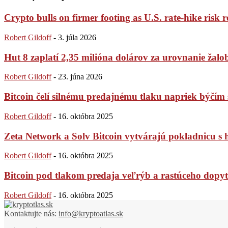
Crypto bulls on firmer footing as U.S. rate-hike risk r
Robert Gildoff
-
3. júla 2026
Hut 8 zaplatí 2,35 milióna dolárov za urovnanie žaloby
Robert Gildoff
-
23. júna 2026
Bitcoin čelí silnému predajnému tlaku napriek býč
Robert Gildoff
-
16. októbra 2025
Zeta Network a Solv Bitcoin vytvárajú pokladnicu s
Robert Gildoff
-
16. októbra 2025
Bitcoin pod tlakom predaja veľrýb a rastúceho dopytu
Robert Gildoff
-
16. októbra 2025
Kontaktujte nás:
info@kryptoatlas.sk