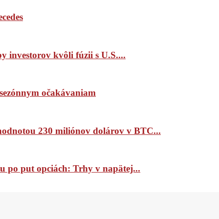
ecedes
 investorov kvôli fúzii s U.S....
ím sezónnym očakávaniam
 hodnotou 230 miliónov dolárov v BTC...
 po put opciách: Trhy v napätej...