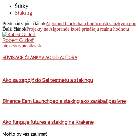
Štítky
Staking
Predchádzajúci článok
Algorand blockchain budúcnosti s nízkymi pop
Ďalší článok
Projekty na Algorande ktoré prinášajú reálnu hodnotu
Robert Gildoff
https://kryptoatlas.sk
SÚVISIACE ČLÁNKY
VIAC OD AUTORA
Ako sa zapojiť do Sei testnetu a stakingu
Binance Earn Launchpad a staking ako zarábať pasívne
Ako funguje futures a staking na Krakene
Mohlo by vás zaujímať