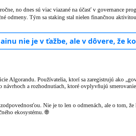
ročne, no dnes sú viac viazané na účasť v governance pro
očné odmeny. Tým sa staking stal nielen finančnou aktivitou
ainu nie je v ťažbe, ale v dôvere, že k
e Algorandu. Používatelia, ktorí sa zaregistrujú ako „go
 o návrhoch a rozhodnutiach, ktoré ovplyvňujú smerovanie
 zodpovednosťou. Nie je to len o odmenách, ale o tom, že
čného ekosystému. 🌐