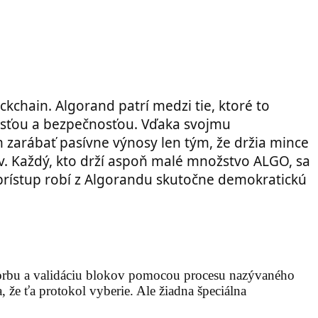
ckchain. Algorand patrí medzi tie, ktoré to
osťou a bezpečnosťou. Vďaka svojmu
zarábať pasívne výnosy len tým, že držia mince
ov. Každý, kto drží aspoň malé množstvo ALGO, sa
 prístup robí z Algorandu skutočne demokratickú
tvorbu a validáciu blokov pomocou procesu nazývaného
 že ťa protokol vyberie. Ale žiadna špeciálna