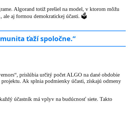
grame. Algorand totiž prešiel na model, v ktorom môžu
, ale aj formou demokratickej účasti. 🗳️
omunita ťaží spoločne.“
vernors“, prislúbia určitý počet ALGO na dané obdobie
 projektu. Ak splnia podmienky účasti, získajú odmeny
 každý účastník má vplyv na budúcnosť siete. Takto