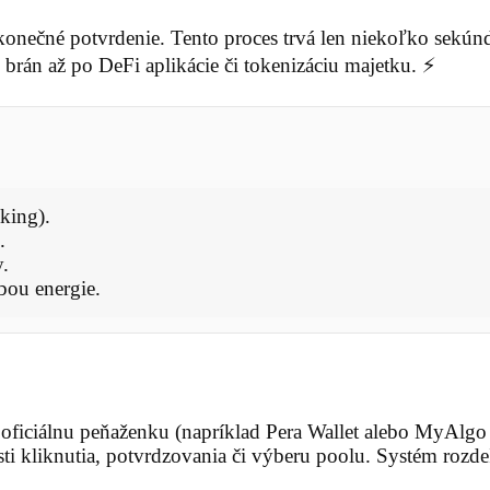
konečné potvrdenie. Tento proces trvá len niekoľko sekún
brán až po DeFi aplikácie či tokenizáciu majetku. ⚡
king).
.
y.
bou energie.
oficiálnu peňaženku (napríklad Pera Wallet alebo MyAlg
ti kliknutia, potvrdzovania či výberu poolu. Systém rozd