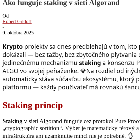
Ako funguje staking v sieti Algorand
Od
Robert Gildoff
-
9. októbra 2025
Krypto
projekty sa dnes predbiehajú v tom, kto po
dokázali — bez ťažby, bez zbytočného plytvani
jedinečnému mechanizmu
staking
a konsenzu Pu
ALGO vo svojej peňaženke. 💎Na rozdiel od iných
automaticky stáva súčasťou ekosystému, ktorý po
platformu — každý používateľ má rovnakú šancu 
Staking princíp
Staking
v sieti Algorand funguje cez protokol Pure Pro
„cryptographic sortition“. Výber je matematicky férový a
infraštruktúra ani uzamknutie mincí nie je potrebné. 👌