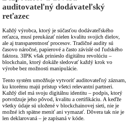
auditovateľný dodávateľský
reťazec
Každý výrobca, ktorý je súčasťou dodávateľského
reťazca, musí preukázať nielen kvalitu svojich dielov,
ale aj transparentnosť procesov. Tradičné audity sú
časovo náročné, papierové a často závislé od ľudského
faktora. 3IPK však prinieslo digitálnu revolúciu –
blockchain, ktorý dokáže sledovať každý krok vo
výrobe bez možnosti manipulácie.
Tento systém umožňuje vytvoriť auditovateľný záznam,
ku ktorému majú prístup všetci relevantní partneri.
Každý diel má svoju digitálnu identitu – podpis, ktorý
potvrdzuje jeho pôvod, kvalitu a certifikáciu. A keďže
všetky údaje sú uložené v blockchainovej sieti, nie je
možné ich spätne meniť ani vymazať. Dôvera tak nie je
len deklarovaná – je zapísaná v kóde.