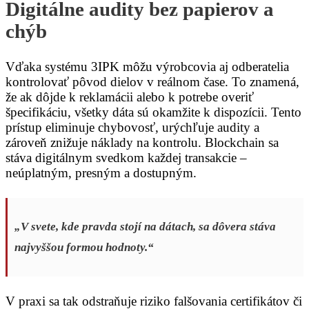
Digitálne audity bez papierov a
chýb
Vďaka systému 3IPK môžu výrobcovia aj odberatelia
kontrolovať pôvod dielov v reálnom čase. To znamená,
že ak dôjde k reklamácii alebo k potrebe overiť
špecifikáciu, všetky dáta sú okamžite k dispozícii. Tento
prístup eliminuje chybovosť, urýchľuje audity a
zároveň znižuje náklady na kontrolu. Blockchain sa
stáva digitálnym svedkom každej transakcie –
neúplatným, presným a dostupným.
„V svete, kde pravda stojí na dátach, sa dôvera stáva
najvyššou formou hodnoty.“
V praxi sa tak odstraňuje riziko falšovania certifikátov či