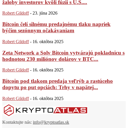
žaloby investorov kvôli fúzii s U.S....
Robert Gildoff
-
23. júna 2026
Bitcoin čelí silnému predajnému tlaku napriek
býčím sezónnym očakávaniam
Robert Gildoff
-
16. októbra 2025
Zeta Network a Solv Bitcoin vytvárajú pokladnicu s
hodnotou 230 miliónov dolárov v BTC...
Robert Gildoff
-
16. októbra 2025
Bitcoin pod tlakom predaja veľrýb a rastúceho
dopytu po put opciách: Trhy v napätej...
Robert Gildoff
-
16. októbra 2025
Kontaktujte nás:
info@kryptoatlas.sk