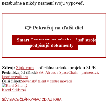
nezabudne a nikdy nezmení svoju výpoveď.
👉 Pokračuj na ďalší diel
Smart Contracty vo výrobe – keď stroje
podpisujú dokumenty
Zdroj:
3ipk.com
– oficiálna stránka projektu 3IPK
Predchádzajúci článok
ESA, Airbus a SpaceChain – partnerstvá,
ktoré zmenili hru
Ďalší článok
Slovenský talent v centre inovácií
Karel Štříbrný
SÚVISIACE ČLÁNKY
VIAC OD AUTORA