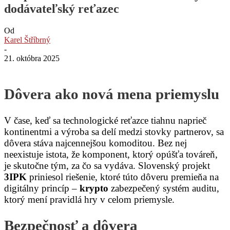
dodávateľský reťazec
Od
Karel Štříbrný
-
21. októbra 2025
Dôvera ako nová mena priemyslu
V čase, keď sa technologické reťazce tiahnu naprieč
kontinentmi a výroba sa delí medzi stovky partnerov, sa
dôvera stáva najcennejšou komoditou. Bez nej
neexistuje istota, že komponent, ktorý opúšťa továreň,
je skutočne tým, za čo sa vydáva. Slovenský projekt
3IPK
priniesol riešenie, ktoré túto dôveru premieňa na
digitálny princíp –
krypto
zabezpečený systém auditu,
ktorý mení pravidlá hry v celom priemysle.
Bezpečnosť a dôvera