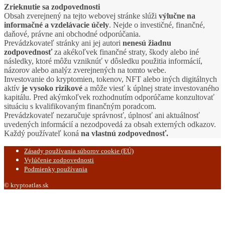
Zrieknutie sa zodpovednosti
Obsah zverejnený na tejto webovej stránke slúži
výlučne na
informačné a vzdelávacie účely
. Nejde o investičné, finančné,
daňové, právne ani obchodné odporúčania.
Prevádzkovateľ stránky ani jej autori
nenesú žiadnu
zodpovednosť
za akékoľvek finančné straty, škody alebo iné
následky, ktoré môžu vzniknúť v dôsledku použitia informácií,
názorov alebo analýz zverejnených na tomto webe.
Investovanie do kryptomien, tokenov, NFT alebo iných digitálnych
aktív
je vysoko rizikové
a môže viesť k úplnej strate investovaného
kapitálu. Pred akýmkoľvek rozhodnutím odporúčame konzultovať
situáciu s kvalifikovaným finančným poradcom.
Prevádzkovateľ nezaručuje správnosť, úplnosť ani aktuálnosť
uvedených informácií a nezodpovedá za obsah externých odkazov.
Každý používateľ koná
na vlastnú zodpovednosť.
Zásady používania súborov cookie (EÚ)
Vylúčenie zodpovednosti
Podmienky používania
© kryptoatlas.sk