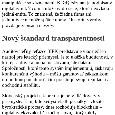
manipulácie so záznamami. Každý záznam je podpísaný
digitálnym kľúčom a uložený do siete, ktorú neovláda
jediná entita. To znamená, že žiadna firma ani
jednotlivec nemôže spätne upraviť históriu výroby –
pravda je zapísaná navždy.
Nový štandard transparentnosti
Auditovateľný reťazec 3IPK predstavuje viac než len
nástroj pre letecký priemysel. Je to ukážka budúcnosti, v
ktorej sa dôvera meria nie slovami, ale dátami.
Spoločnosti, ktoré tento systém implementujú, získavajú
konkurenčnú výhodu – môžu garantovať zákazníkom
úplnú transparentnosť, čím posilňujú svoju reputáciu aj
obchodnú stabilitu.
Slovenský projekt tak prepisuje pravidlá dôvery v
priemysle. Tam, kde kedysi vládli pečiatky a zložité
byrokratické procesy, dnes rozhoduje blockchain –
digitálny ekvivalent čestného slova, ktorý nikdy