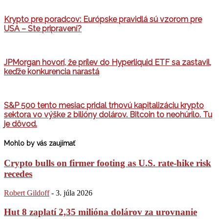
Krypto pre poradcov: Európske pravidlá sú vzorom pre
USA – Ste pripravení?
JPMorgan hovorí, že prílev do Hyperliquid ETF sa zastavil,
keďže konkurencia narastá
S&P 500 tento mesiac pridal trhovú kapitalizáciu krypto
sektora vo výške 2 bilióny dolárov. Bitcoin to neohúrilo. Tu
je dôvod.
Mohlo by vás zaujímať
Crypto bulls on firmer footing as U.S. rate-hike risk
recedes
Robert Gildoff
-
3. júla 2026
Hut 8 zaplatí 2,35 milióna dolárov za urovnanie