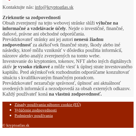
Kontaktujte nás:
info@kryptoatlas.sk
Zrieknutie sa zodpovednosti
Obsah zverejnený na tejto webovej stránke slúži
výlučne na
informačné a vzdelávacie účely
. Nejde o investičné, finančné,
daňové, právne ani obchodné odporúčania.
Prevádzkovateľ stránky ani jej autori
nenesú žiadnu
zodpovednosť
za akékoľvek finančné straty, škody alebo iné
následky, ktoré môžu vzniknúť v dôsledku použitia informácií,
názorov alebo analýz zverejnených na tomto webe.
Investovanie do kryptomien, tokenov, NFT alebo iných digitálnych
aktív
je vysoko rizikové
a môže viesť k úplnej strate investovaného
kapitálu. Pred akýmkoľvek rozhodnutím odporúčame konzultovať
situáciu s kvalifikovaným finančným poradcom.
Prevádzkovateľ nezaručuje správnosť, úplnosť ani aktuálnosť
uvedených informácií a nezodpovedá za obsah externých odkazov.
Každý používateľ koná
na vlastnú zodpovednosť.
Zásady používania súborov cookie (EÚ)
Vylúčenie zodpovednosti
Podmienky používania
© kryptoatlas.sk