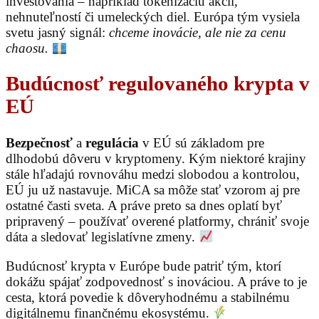
investovania – napríklad tokenizáciu akcií,
nehnuteľností či umeleckých diel. Európa tým vysiela
svetu jasný signál:
chceme inovácie, ale nie za cenu
chaosu.
Budúcnosť regulovaného krypta v
EÚ
Bezpečnosť
a
regulácia
v EÚ sú základom pre
dlhodobú dôveru v kryptomeny. Kým niektoré krajiny
stále hľadajú rovnováhu medzi slobodou a kontrolou,
EÚ ju už nastavuje. MiCA sa môže stať vzorom aj pre
ostatné časti sveta. A práve preto sa dnes oplatí byť
pripravený – používať overené platformy, chrániť svoje
dáta a sledovať legislatívne zmeny.
Budúcnosť krypta v Európe bude patriť tým, ktorí
dokážu spájať zodpovednosť s inováciou. A práve to je
cesta, ktorá povedie k dôveryhodnému a stabilnému
digitálnemu finančnému ekosystému.