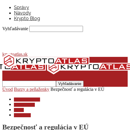
Správy
Návody
Krypto Blog
Vyhľadávanie
kryptoatlas.sk
Úvod
Burzy a peňaženky
Bezpečnosť a regulácia v EÚ
Burzy a peňaženky
Krypto lexikón
Krypto
Krypto blog
Bezpečnosť a regulácia v EÚ