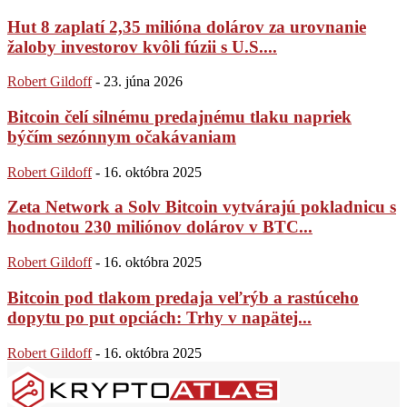
Hut 8 zaplatí 2,35 milióna dolárov za urovnanie
žaloby investorov kvôli fúzii s U.S....
Robert Gildoff
-
23. júna 2026
Bitcoin čelí silnému predajnému tlaku napriek
býčím sezónnym očakávaniam
Robert Gildoff
-
16. októbra 2025
Zeta Network a Solv Bitcoin vytvárajú pokladnicu s
hodnotou 230 miliónov dolárov v BTC...
Robert Gildoff
-
16. októbra 2025
Bitcoin pod tlakom predaja veľrýb a rastúceho
dopytu po put opciách: Trhy v napätej...
Robert Gildoff
-
16. októbra 2025