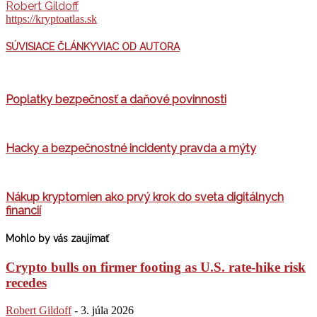
Robert Gildoff
https://kryptoatlas.sk
SÚVISIACE ČLÁNKY
VIAC OD AUTORA
Poplatky bezpečnosť a daňové povinnosti
Hacky a bezpečnostné incidenty pravda a mýty
Nákup kryptomien ako prvý krok do sveta digitálnych
financií
Mohlo by vás zaujímať
Crypto bulls on firmer footing as U.S. rate-hike risk
recedes
Robert Gildoff
-
3. júla 2026