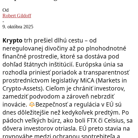
Od
Robert Gildoff
-
9. októbra 2025
Krypto
trh prešiel dlhú cestu – od
neregulovanej divočiny až po plnohodnotné
finančné prostredie, ktoré sa dostáva pod
dohľad štátnych inštitúcií. Európska únia sa
rozhodla priniesť poriadok a transparentnosť
prostredníctvom legislatívy MiCA (Markets in
Crypto-Assets). Cieľom je chrániť investorov,
zamedziť podvodom a zároveň nebrzdiť
inovácie.
Bezpečnosť a regulácia v EÚ sú
dnes dôležitejšie než kedykoľvek predtým. Po
pádoch veľkých búrz, ako boli FTX či Celsius, sa
dôvera investorov otriasla. EÚ preto stavia na
rovnováhe medzi ochranou spotrebiteľa a