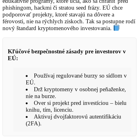
edukatívne programy, ktoré učia, ako sa chrániť pred
phishingom, hackmi či stratou seed frázy. EÚ chce
podporovať projekty, ktoré stavajú na dôvere a
férovosti, nie na rýchlych ziskoch. Tak sa postupne rodí
nový štandard kryptomenového investovania.
Kľúčové bezpečnostné zásady pre investorov v
EÚ:
Používaj regulované burzy so sídlom v
EÚ.
Drž kryptomeny v osobnej peňaženke,
nie na burze.
Over si projekt pred investíciou – bielu
knihu, tím, licenciu.
Aktivuj dvojfaktorovú autentifikáciu
(2FA).