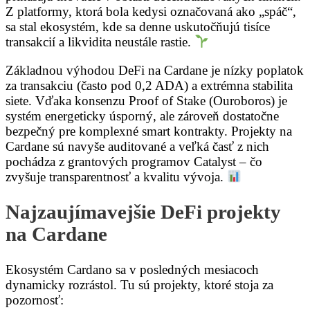
Z platformy, ktorá bola kedysi označovaná ako „spáč“,
sa stal ekosystém, kde sa denne uskutočňujú tisíce
transakcií a likvidita neustále rastie.
Základnou výhodou DeFi na Cardane je nízky poplatok
za transakciu (často pod 0,2 ADA) a extrémna stabilita
siete. Vďaka konsenzu Proof of Stake (Ouroboros) je
systém energeticky úsporný, ale zároveň dostatočne
bezpečný pre komplexné smart kontrakty. Projekty na
Cardane sú navyše auditované a veľká časť z nich
pochádza z grantových programov Catalyst – čo
zvyšuje transparentnosť a kvalitu vývoja.
Najzaujímavejšie DeFi projekty
na Cardane
Ekosystém Cardano sa v posledných mesiacoch
dynamicky rozrástol. Tu sú projekty, ktoré stoja za
pozornosť: