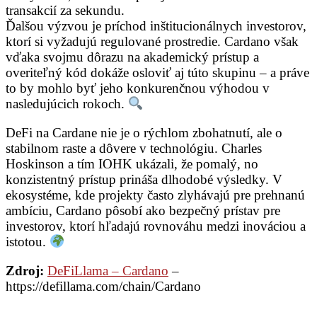
transakcií za sekundu.
Ďalšou výzvou je príchod inštitucionálnych investorov,
ktorí si vyžadujú regulované prostredie. Cardano však
vďaka svojmu dôrazu na akademický prístup a
overiteľný kód dokáže osloviť aj túto skupinu – a práve
to by mohlo byť jeho konkurenčnou výhodou v
nasledujúcich rokoch.
DeFi na Cardane nie je o rýchlom zbohatnutí, ale o
stabilnom raste a dôvere v technológiu. Charles
Hoskinson a tím IOHK ukázali, že pomalý, no
konzistentný prístup prináša dlhodobé výsledky. V
ekosystéme, kde projekty často zlyhávajú pre prehnanú
ambíciu, Cardano pôsobí ako bezpečný prístav pre
investorov, ktorí hľadajú rovnováhu medzi inováciou a
istotou.
Zdroj:
DeFiLlama – Cardano
–
https://defillama.com/chain/Cardano