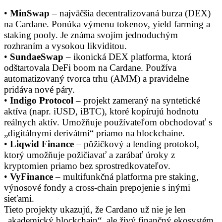
•
MinSwap
– najväčšia decentralizovaná burza (DEX)
na Cardane. Ponúka výmenu tokenov, yield farming a
staking pooly. Je známa svojím jednoduchým
rozhraním a vysokou likviditou.
•
SundaeSwap
– ikonická DEX platforma, ktorá
odštartovala DeFi boom na Cardane. Používa
automatizovaný tvorca trhu (AMM) a pravidelne
pridáva nové páry.
•
Indigo Protocol
– projekt zameraný na syntetické
aktíva (napr. iUSD, iBTC), ktoré kopírujú hodnotu
reálnych aktív. Umožňuje používateľom obchodovať s
„digitálnymi derivátmi“ priamo na blockchaine.
•
Liqwid Finance
– pôžičkový a lending protokol,
ktorý umožňuje požičiavať a zarábať úroky z
kryptomien priamo bez sprostredkovateľov.
•
VyFinance
– multifunkčná platforma pre staking,
výnosové fondy a cross-chain prepojenie s inými
sieťami.
Tieto projekty ukazujú, že Cardano už nie je len
„akademický blockchain“, ale živý finančný ekosystém.