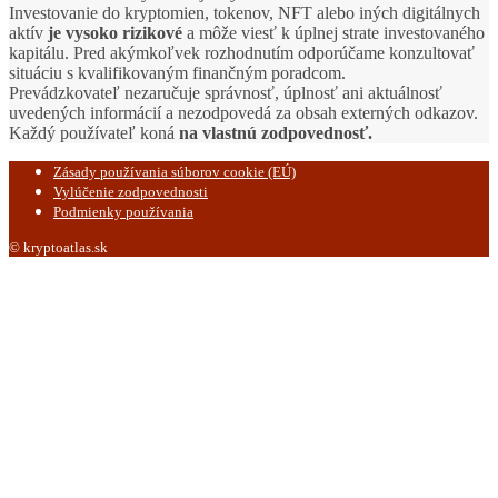
Investovanie do kryptomien, tokenov, NFT alebo iných digitálnych
aktív
je vysoko rizikové
a môže viesť k úplnej strate investovaného
kapitálu. Pred akýmkoľvek rozhodnutím odporúčame konzultovať
situáciu s kvalifikovaným finančným poradcom.
Prevádzkovateľ nezaručuje správnosť, úplnosť ani aktuálnosť
uvedených informácií a nezodpovedá za obsah externých odkazov.
Každý používateľ koná
na vlastnú zodpovednosť.
Zásady používania súborov cookie (EÚ)
Vylúčenie zodpovednosti
Podmienky používania
© kryptoatlas.sk