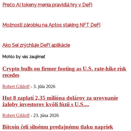
Prečo AI tokeny menia pravidlá hry v DeFi
Možnosti zárobku na Aptos staking NFT DeFi
Ako Sei zrýchľuje DeFi aplikácie
Mohlo by vás zaujímať
Crypto bulls on firmer footing as U.S. rate-hike risk
recedes
Robert Gildoff
-
3. júla 2026
Hut 8 zaplatí 2,35 milióna dolárov za urovnanie
žaloby investorov kvôli fúzii s U.S....
Robert Gildoff
-
23. júna 2026
Bitcoin čelí silnému predajnému tlaku napriek