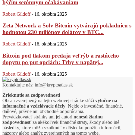
býčím sezónnym očakávaniam
Robert Gildoff
-
16. októbra 2025
Zeta Network a Solv Bitcoin vytvárajú pokladnicu s
hodnotou 230 miliónov dolárov v BTC...
Robert Gildoff
-
16. októbra 2025
Bitcoin pod tlakom predaja veľrýb a rastúceho
dopytu po put opciách: Trhy v napätej...
Robert Gildoff
-
16. októbra 2025
Kontaktujte nás:
info@kryptoatlas.sk
Zrieknutie sa zodpovednosti
Obsah zverejnený na tejto webovej stránke slúži
výlučne na
informačné a vzdelávacie účely
. Nejde o investičné, finančné,
daňové, právne ani obchodné odporúčania.
Prevádzkovateľ stránky ani jej autori
nenesú žiadnu
zodpovednosť
za akékoľvek finančné straty, škody alebo iné
následky, ktoré môžu vzniknúť v dôsledku použitia informácií,
názorov alebo analýz zverejnených na tomto webe.