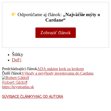
Odporúčame aj článok:
„Najväčšie mýty o
Cardane“
Zobraziť článok
Štítky
DeFi
Predchádzajúci článok
ADA staking krok za krokom
Ďalší článok
Výhody a nevýhody investovania do Cardana
Robert Gildoff
https://kryptoatlas.sk
SÚVISIACE ČLÁNKY
VIAC OD AUTORA