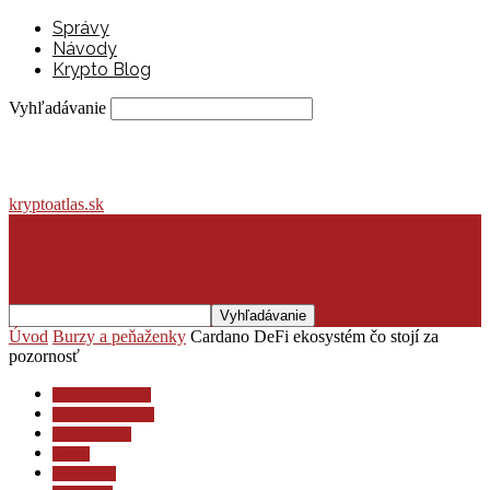
Správy
Návody
Krypto Blog
Vyhľadávanie
kryptoatlas.sk
Úvod
Burzy a peňaženky
Cardano DeFi ekosystém čo stojí za
pozornosť
Burzy a peňaženky
Investovanie a dane
Krypto lexikón
Krypto
Krypto blog