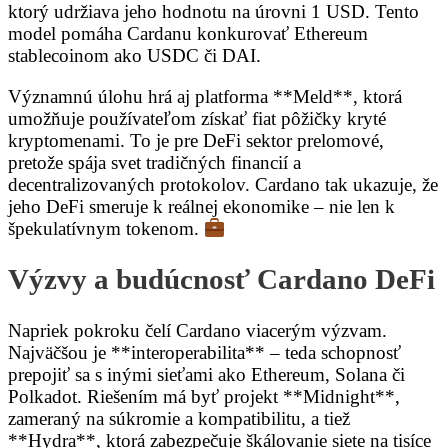
ktorý udržiava jeho hodnotu na úrovni 1 USD. Tento
model pomáha Cardanu konkurovať Ethereum
stablecoinom ako USDC či DAI.
Významnú úlohu hrá aj platforma **Meld**, ktorá
umožňuje používateľom získať fiat pôžičky kryté
kryptomenami. To je pre DeFi sektor prelomové,
pretože spája svet tradičných financií a
decentralizovaných protokolov. Cardano tak ukazuje, že
jeho DeFi smeruje k reálnej ekonomike – nie len k
špekulatívnym tokenom.
Výzvy a budúcnosť Cardano DeFi
Napriek pokroku čelí Cardano viacerým výzvam.
Najväčšou je **interoperabilita** – teda schopnosť
prepojiť sa s inými sieťami ako Ethereum, Solana či
Polkadot. Riešením má byť projekt **Midnight**,
zameraný na súkromie a kompatibilitu, a tiež
**Hydra**, ktorá zabezpečuje škálovanie siete na tisíce