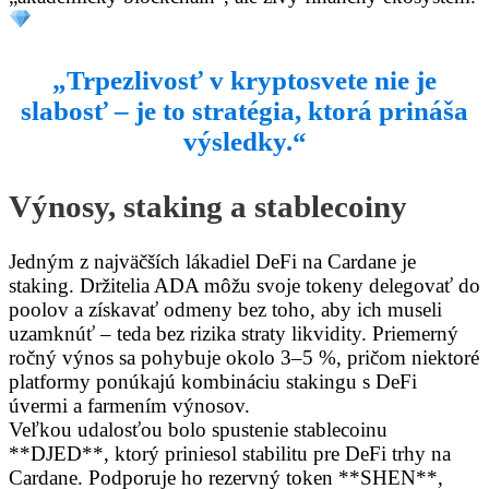
„Trpezlivosť v kryptosvete nie je
slabosť – je to stratégia, ktorá prináša
výsledky.“
Výnosy, staking a stablecoiny
Jedným z najväčších lákadiel DeFi na Cardane je
staking. Držitelia ADA môžu svoje tokeny delegovať do
poolov a získavať odmeny bez toho, aby ich museli
uzamknúť – teda bez rizika straty likvidity. Priemerný
ročný výnos sa pohybuje okolo 3–5 %, pričom niektoré
platformy ponúkajú kombináciu stakingu s DeFi
úvermi a farmením výnosov.
Veľkou udalosťou bolo spustenie stablecoinu
**DJED**, ktorý priniesol stabilitu pre DeFi trhy na
Cardane. Podporuje ho rezervný token **SHEN**,