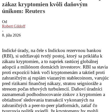
zákaz kryptomien kvôli daňovým
únikom: Reuters
Od
Robert Gildoff
-
8. júla 2026
Indické úrady, na čele s Indickou rezervnou bankou
(RBI), si udržiavajú tvrdý postoj, ktorý sa prikláňa k
zákazu kryptomien, a to napriek rastúcej globálnej
adopcii a miliónom domácich investorov. RBI sa stavia
proti expozícii bánk voči kryptomenám a taktiež proti
zahraničným aj rupiám viazaným stablecoinom, varujúc
pred rizikami finančnej nákazy, stratou seignioráže a
stresom počas trhových turbulencií. Daňoví úradníci
zaznamenali podhodnocovanie ziskov z kryptomien a
obtiažnosť sledovania transakcií vykonaných na
zahraničných a peer-to-peer platformách, zatiaľ čo
tvorcovia politík uviedli, že kryptomeny by mohli