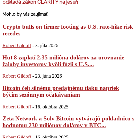
odkladá zákon CLARITY na jeseň
Mohlo by vás zaujímať
Crypto bulls on firmer footing as U.S. rate-hike risk
recedes
Robert Gildoff
-
3. júla 2026
Hut 8 zaplatí 2,35 milióna dolárov za urovnanie
žaloby investorov kvôli fúzii s U.S....
Robert Gildoff
-
23. júna 2026
Bitcoin čelí silnému predajnému tlaku napriek
býčím sezónnym očakávaniam
Robert Gildoff
-
16. októbra 2025
Zeta Network a Solv Bitcoin vytvárajú pokladnicu s
hodnotou 230 miliónov dolárov v BTC...
Robert Gildoff
-
16. októbra 2025