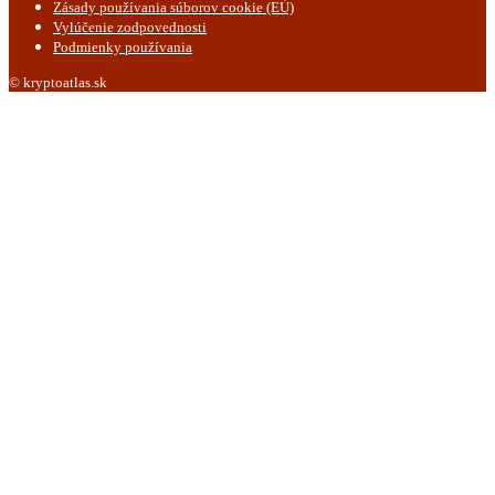
Zásady používania súborov cookie (EÚ)
Vylúčenie zodpovednosti
Podmienky používania
© kryptoatlas.sk