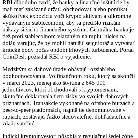
RBI dlhodobo tvrdí, že banky a finančné inštitúcie by
mali mať zakázané držať, obchodovať alebo ponúkať
akúkoľvek expozíciu voči krypto aktívam a súkromne
vydávaným stablecoinom, aby sa predišlo rizikám
nákazy širšieho finančného systému. Centrálna banka je
tiež proti stablecoinom viazaným na rupiu, nielen na
dolár, varujúc, že by mohli narušiť seignioráž a vytvárať
kritické body počas období trhových turbulencií. Portál
CoinDesk požiadal RBI o vyjadrenie.
Medzitým sa daňové úrady obávajú rozsiahleho
podhodnocovania. Vo finančnom roku, ktorý sa skončil
v marci 2023, menej ako štvrtina z 645 000
jednotlivcov, ktorí obchodovali s kryptomenami,
skutočne deklarovala tieto zisky vo svojich daňových
priznaniach. Transakcie vykonané na offshore burzách a
peer-to-peer platformách, najmä tie denominované v
rupiách, zostávajú ťažko sledovateľné, dohľadateľné a
zdaňovateľné.
Indickí kryptoinvestori pôsobia v regulačnej šedej zóne