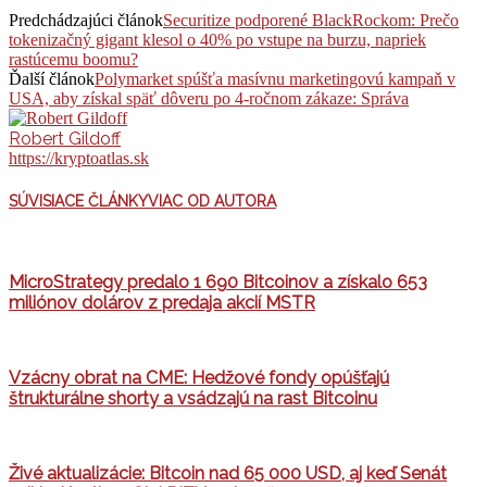
Predchádzajúci článok
Securitize podporené BlackRockom: Prečo
tokenizačný gigant klesol o 40% po vstupe na burzu, napriek
rastúcemu boomu?
Ďalší článok
Polymarket spúšťa masívnu marketingovú kampaň v
USA, aby získal späť dôveru po 4-ročnom zákaze: Správa
Robert Gildoff
https://kryptoatlas.sk
SÚVISIACE ČLÁNKY
VIAC OD AUTORA
MicroStrategy predalo 1 690 Bitcoinov a získalo 653
miliónov dolárov z predaja akcií MSTR
Vzácny obrat na CME: Hedžové fondy opúšťajú
štrukturálne shorty a vsádzajú na rast Bitcoinu
Živé aktualizácie: Bitcoin nad 65 000 USD, aj keď Senát