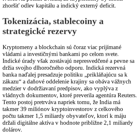
zhoršiť odlev kapitálu a indický externý deficit.
Tokenizácia, stablecoiny a
strategické rezervy
Kryptomeny a blockchain sú čoraz viac prijímané
vládami a investičnými bankami po celom svete.
Indické úrady však zostávajú nepresvedčené a pevne sa
držia svojho dlhoročného odporu. Indická rezervná
banka naďalej presadzuje politiku „prikláňajúcu sa k
zákazu“ a daňové oddelenie krajiny sa obáva vážnych
medzier v dodržiavaní predpisov, ako vyplýva z
vládnych dokumentov, ktoré preverila agentúra Reuters.
Tento postoj pretrváva napriek tomu, že India má
takmer 39 miliónov kryptoinvestorov z celkového
počtu takmer 1,5 miliardy obyvateľov, ktorí k máju
držali digitálne aktíva v hodnote približne 2,1 miliardy
dolárov.