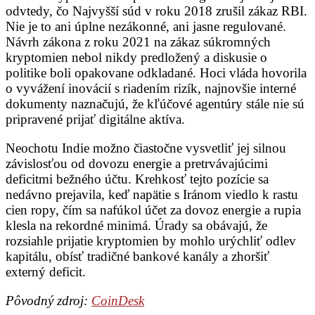
odvtedy, čo Najvyšší súd v roku 2018 zrušil zákaz RBI.
Nie je to ani úplne nezákonné, ani jasne regulované.
Návrh zákona z roku 2021 na zákaz súkromných
kryptomien nebol nikdy predložený a diskusie o
politike boli opakovane odkladané. Hoci vláda hovorila
o vyvážení inovácií s riadením rizík, najnovšie interné
dokumenty naznačujú, že kľúčové agentúry stále nie sú
pripravené prijať digitálne aktíva.
Neochotu Indie možno čiastočne vysvetliť jej silnou
závislosťou od dovozu energie a pretrvávajúcimi
deficitmi bežného účtu. Krehkosť tejto pozície sa
nedávno prejavila, keď napätie s Iránom viedlo k rastu
cien ropy, čím sa nafúkol účet za dovoz energie a rupia
klesla na rekordné minimá. Úrady sa obávajú, že
rozsiahle prijatie kryptomien by mohlo urýchliť odlev
kapitálu, obísť tradičné bankové kanály a zhoršiť
externý deficit.
Pôvodný zdroj:
CoinDesk