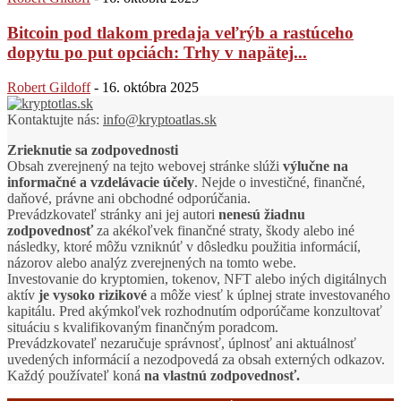
Bitcoin pod tlakom predaja veľrýb a rastúceho
dopytu po put opciách: Trhy v napätej...
Robert Gildoff
-
16. októbra 2025
Kontaktujte nás:
info@kryptoatlas.sk
Zrieknutie sa zodpovednosti
Obsah zverejnený na tejto webovej stránke slúži
výlučne na
informačné a vzdelávacie účely
. Nejde o investičné, finančné,
daňové, právne ani obchodné odporúčania.
Prevádzkovateľ stránky ani jej autori
nenesú žiadnu
zodpovednosť
za akékoľvek finančné straty, škody alebo iné
následky, ktoré môžu vzniknúť v dôsledku použitia informácií,
názorov alebo analýz zverejnených na tomto webe.
Investovanie do kryptomien, tokenov, NFT alebo iných digitálnych
aktív
je vysoko rizikové
a môže viesť k úplnej strate investovaného
kapitálu. Pred akýmkoľvek rozhodnutím odporúčame konzultovať
situáciu s kvalifikovaným finančným poradcom.
Prevádzkovateľ nezaručuje správnosť, úplnosť ani aktuálnosť
uvedených informácií a nezodpovedá za obsah externých odkazov.
Každý používateľ koná
na vlastnú zodpovednosť.