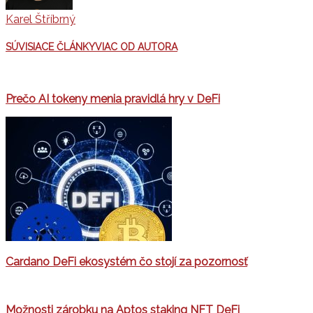
Karel Štříbrný
SÚVISIACE ČLÁNKY
VIAC OD AUTORA
Prečo AI tokeny menia pravidlá hry v DeFi
Cardano DeFi ekosystém čo stojí za pozornosť
Možnosti zárobku na Aptos staking NFT DeFi