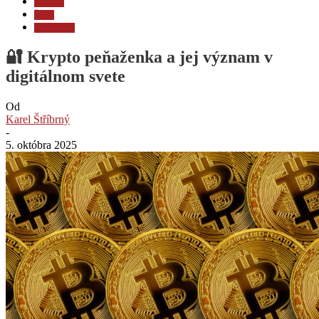
Novinky
Ťažba
Technológia
🔐 Krypto peňaženka a jej význam v
digitálnom svete
Od
Karel Štříbrný
-
5. októbra 2025