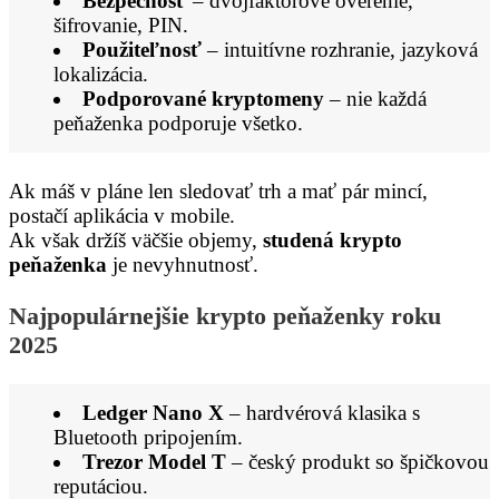
Bezpečnosť
– dvojfaktorové overenie,
šifrovanie, PIN.
Použiteľnosť
– intuitívne rozhranie, jazyková
lokalizácia.
Podporované kryptomeny
– nie každá
peňaženka podporuje všetko.
Ak máš v pláne len sledovať trh a mať pár mincí,
postačí aplikácia v mobile.
Ak však držíš väčšie objemy,
studená krypto
peňaženka
je nevyhnutnosť.
Najpopulárnejšie krypto peňaženky roku
2025
Ledger Nano X
– hardvérová klasika s
Bluetooth pripojením.
Trezor Model T
– český produkt so špičkovou
reputáciou.