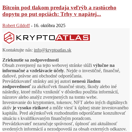
Bitcoin pod tlakom predaja veľrýb a rastúceho
dopytu po put opciách: Trhy v napätej...
Robert Gildoff
-
16. októbra 2025
Kontaktujte nás:
info@kryptoatlas.sk
Zrieknutie sa zodpovednosti
Obsah zverejnený na tejto webovej stránke slúži
výlučne na
informačné a vzdelávacie účely
. Nejde o investičné, finančné,
daňové, právne ani obchodné odporúčania.
Prevádzkovateľ stránky ani jej autori
nenesú žiadnu
zodpovednosť
za akékoľvek finančné straty, škody alebo iné
následky, ktoré môžu vzniknúť v dôsledku použitia informácií,
názorov alebo analýz zverejnených na tomto webe.
Investovanie do kryptomien, tokenov, NFT alebo iných digitálnych
aktív
je vysoko rizikové
a môže viesť k úplnej strate investovaného
kapitálu. Pred akýmkoľvek rozhodnutím odporúčame konzultovať
situáciu s kvalifikovaným finančným poradcom.
Prevádzkovateľ nezaručuje správnosť, úplnosť ani aktuálnosť
uvedených informácií a nezodpovedá za obsah externých odkazov.