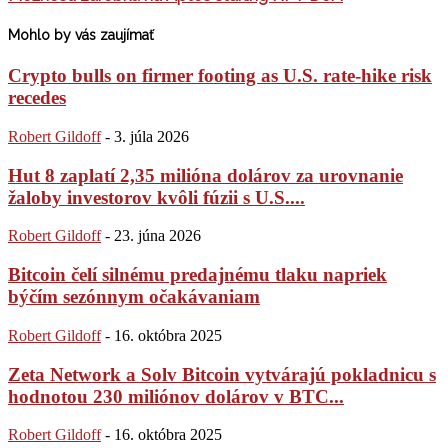
Mohlo by vás zaujímať
Crypto bulls on firmer footing as U.S. rate-hike risk
recedes
Robert Gildoff
-
3. júla 2026
Hut 8 zaplatí 2,35 milióna dolárov za urovnanie
žaloby investorov kvôli fúzii s U.S....
Robert Gildoff
-
23. júna 2026
Bitcoin čelí silnému predajnému tlaku napriek
býčím sezónnym očakávaniam
Robert Gildoff
-
16. októbra 2025
Zeta Network a Solv Bitcoin vytvárajú pokladnicu s
hodnotou 230 miliónov dolárov v BTC...
Robert Gildoff
-
16. októbra 2025