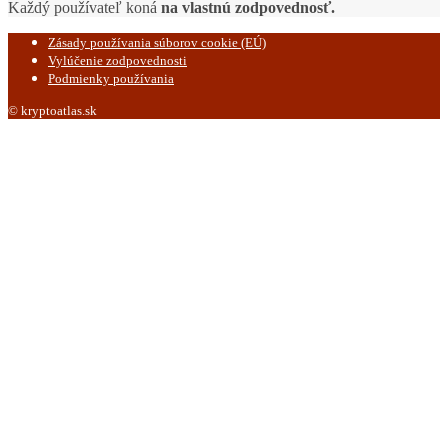
Každý používateľ koná
na vlastnú zodpovednosť.
Zásady používania súborov cookie (EÚ)
Vylúčenie zodpovednosti
Podmienky používania
© kryptoatlas.sk