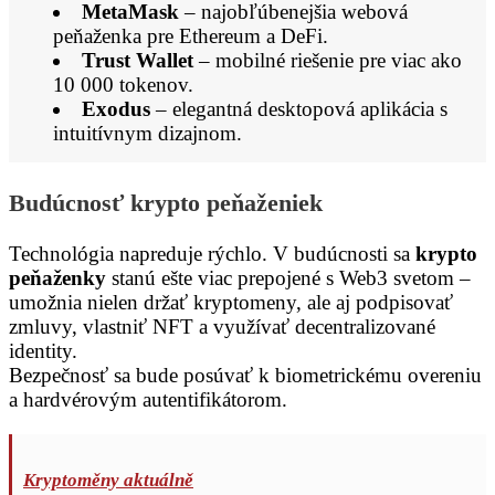
MetaMask
– najobľúbenejšia webová
peňaženka pre Ethereum a DeFi.
Trust Wallet
– mobilné riešenie pre viac ako
10 000 tokenov.
Exodus
– elegantná desktopová aplikácia s
intuitívnym dizajnom.
Budúcnosť krypto peňaženiek
Technológia napreduje rýchlo. V budúcnosti sa
krypto
peňaženky
stanú ešte viac prepojené s Web3 svetom –
umožnia nielen držať kryptomeny, ale aj podpisovať
zmluvy, vlastniť NFT a využívať decentralizované
identity.
Bezpečnosť sa bude posúvať k biometrickému overeniu
a hardvérovým autentifikátorom.
Kryptoměny aktuálně