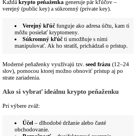
Každá
krypto peňaženka
generuje pár kľúčov –
verejný (public key) a súkromný (private key).
Verejný kľúč
funguje ako adresa účtu, kam ti
môžu posielať kryptomeny.
Súkromný kľúč
ti umožňuje s nimi
manipulovať. Ak ho stratíš, prichádzaš o prístup.
Moderné peňaženky využívajú tzv.
seed frázu
(12–24
slov), pomocou ktorej možno obnoviť prístup aj po
strate zariadenia.
Ako si vybrať ideálnu krypto peňaženku
Pri výbere zváž:
Účel
– dlhodobé držanie alebo časté
obchodovanie.