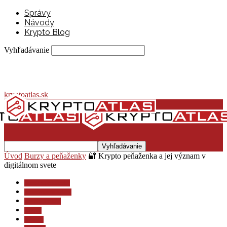
Správy
Návody
Krypto Blog
Vyhľadávanie
kryptoatlas.sk
Úvod
Burzy a peňaženky
🔐 Krypto peňaženka a jej význam v
digitálnom svete
Burzy a peňaženky
Investovanie a dane
Krypto lexikón
Krypto
Návody