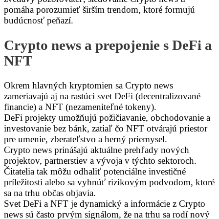
pomáha porozumieť širším trendom, ktoré formujú
budúcnosť peňazí.
Crypto news a prepojenie s DeFi a
NFT
Okrem hlavných kryptomien sa Crypto news
zameriavajú aj na rastúci svet DeFi (decentralizované
financie) a NFT (nezameniteľné tokeny).
DeFi projekty umožňujú požičiavanie, obchodovanie a
investovanie bez bánk, zatiaľ čo NFT otvárajú priestor
pre umenie, zberateľstvo a herný priemysel.
Crypto news prinášajú aktuálne prehľady nových
projektov, partnerstiev a vývoja v týchto sektoroch.
Čitatelia tak môžu odhaliť potenciálne investičné
príležitosti alebo sa vyhnúť rizikovým podvodom, ktoré
sa na trhu občas objavia.
Svet DeFi a NFT je dynamický a informácie z Crypto
news sú často prvým signálom, že na trhu sa rodí nový