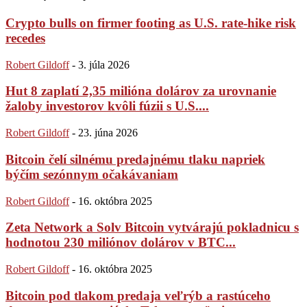
Crypto bulls on firmer footing as U.S. rate-hike risk
recedes
Robert Gildoff
-
3. júla 2026
Hut 8 zaplatí 2,35 milióna dolárov za urovnanie
žaloby investorov kvôli fúzii s U.S....
Robert Gildoff
-
23. júna 2026
Bitcoin čelí silnému predajnému tlaku napriek
býčím sezónnym očakávaniam
Robert Gildoff
-
16. októbra 2025
Zeta Network a Solv Bitcoin vytvárajú pokladnicu s
hodnotou 230 miliónov dolárov v BTC...
Robert Gildoff
-
16. októbra 2025
Bitcoin pod tlakom predaja veľrýb a rastúceho