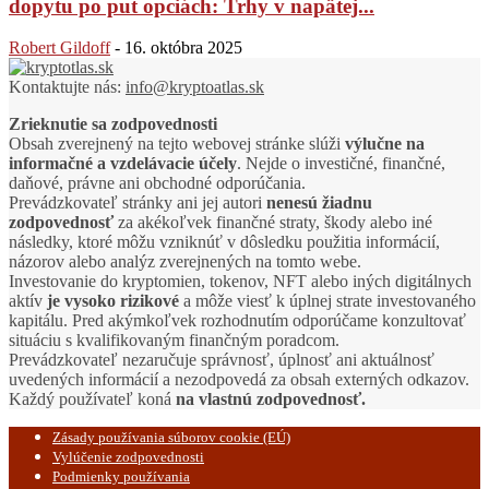
dopytu po put opciách: Trhy v napätej...
Robert Gildoff
-
16. októbra 2025
Kontaktujte nás:
info@kryptoatlas.sk
Zrieknutie sa zodpovednosti
Obsah zverejnený na tejto webovej stránke slúži
výlučne na
informačné a vzdelávacie účely
. Nejde o investičné, finančné,
daňové, právne ani obchodné odporúčania.
Prevádzkovateľ stránky ani jej autori
nenesú žiadnu
zodpovednosť
za akékoľvek finančné straty, škody alebo iné
následky, ktoré môžu vzniknúť v dôsledku použitia informácií,
názorov alebo analýz zverejnených na tomto webe.
Investovanie do kryptomien, tokenov, NFT alebo iných digitálnych
aktív
je vysoko rizikové
a môže viesť k úplnej strate investovaného
kapitálu. Pred akýmkoľvek rozhodnutím odporúčame konzultovať
situáciu s kvalifikovaným finančným poradcom.
Prevádzkovateľ nezaručuje správnosť, úplnosť ani aktuálnosť
uvedených informácií a nezodpovedá za obsah externých odkazov.
Každý používateľ koná
na vlastnú zodpovednosť.
Zásady používania súborov cookie (EÚ)
Vylúčenie zodpovednosti
Podmienky používania