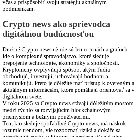
včas a prispôsobiť svoju stratégiu aktuálnym
podmienkam.
Crypto news ako sprievodca
digitálnou budúcnosťou
Dnešné Crypto news už nie sú len o cenách a grafoch.
Ide o komplexné spravodajstvo, ktoré sleduje
prepojenie technológie, ekonomiky a spoločnosti.
Kryptomeny ovplyvňujú spôsob, akým ľudia
obchodujú, investujú, uchovávajú hodnotu a
komunikujú. Preto je dôležité mať prístup k overeným a
aktuálnym informáciám, ktoré pomáhajú orientovať sa v
digitálnom svete.
V roku 2025 sa Crypto news stávajú dôležitým mostom
medzi rýchlo sa rozvíjajúcim blockchainovým
priemyslom a bežnými používateľmi.
Ten, kto sleduje spoľahlivé Crypto news, má náskok –
rozumie trendom, vie rozpoznať riziká a dokáže sa
prispôsobiť svetu, v ktorom sa peniaze stávajú plne