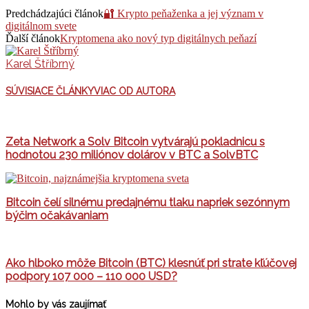
Predchádzajúci článok
🔐 Krypto peňaženka a jej význam v
digitálnom svete
Ďalší článok
Kryptomena ako nový typ digitálnych peňazí
Karel Štříbrný
SÚVISIACE ČLÁNKY
VIAC OD AUTORA
Zeta Network a Solv Bitcoin vytvárajú pokladnicu s
hodnotou 230 miliónov dolárov v BTC a SolvBTC
Bitcoin čelí silnému predajnému tlaku napriek sezónnym
býčim očakávaniam
Ako hlboko môže Bitcoin (BTC) klesnúť pri strate kľúčovej
podpory 107 000 – 110 000 USD?
Mohlo by vás zaujímať