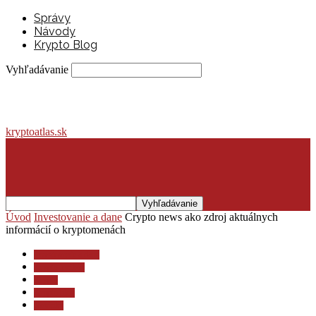
Správy
Návody
Krypto Blog
Vyhľadávanie
kryptoatlas.sk
Úvod
Investovanie a dane
Crypto news ako zdroj aktuálnych
informácií o kryptomenách
Investovanie a dane
Krypto lexikón
Krypto
Krypto blog
Novinky