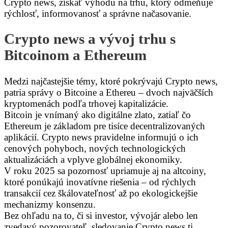
Crypto news, získať výhodu na trhu, ktorý odmeňuje
rýchlosť, informovanosť a správne načasovanie.
Crypto news a vývoj trhu s
Bitcoinom a Ethereum
Medzi najčastejšie témy, ktoré pokrývajú Crypto news,
patria správy o Bitcoine a Ethereu – dvoch najväčších
kryptomenách podľa trhovej kapitalizácie.
Bitcoin je vnímaný ako digitálne zlato, zatiaľ čo
Ethereum je základom pre tisíce decentralizovaných
aplikácií. Crypto news pravidelne informujú o ich
cenových pohyboch, nových technologických
aktualizáciách a vplyve globálnej ekonomiky.
V roku 2025 sa pozornosť upriamuje aj na altcoiny,
ktoré ponúkajú inovatívne riešenia – od rýchlych
transakcií cez škálovateľnosť až po ekologickejšie
mechanizmy konsenzu.
Bez ohľadu na to, či si investor, vývojár alebo len
zvedavý pozorovateľ, sledovanie Crypto news ti