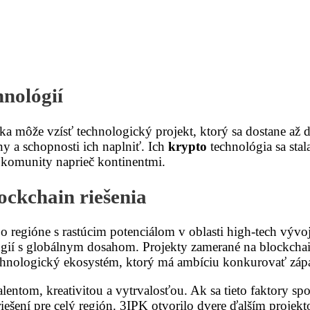
hnológií
 môže vzísť technologický projekt, ktorý sa dostane až do
y a schopnosti ich naplniť. Ich
krypto
technológia sa stal
é komunity naprieč kontinentmi.
ockchain riešenia
regióne s rastúcim potenciálom v oblasti high-tech vývoj
gií s globálnym dosahom. Projekty zamerané na blockchain
echnologický ekosystém, ktorý má ambíciu konkurovať záp
alentom, kreativitou a vytrvalosťou. Ak sa tieto faktory
riešení pre celý región. 3IPK otvorilo dvere ďalším projek