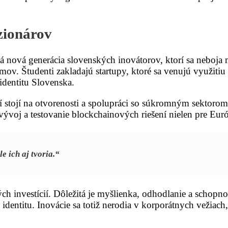
zionárov
á nová generácia slovenských inovátorov, ktorí sa neboja
v. Študenti zakladajú startupy, ktoré sa venujú využitiu b
identitu Slovenska.
ií stojí na otvorenosti a spolupráci so súkromným sektorom.
voj a testovanie blockchainových riešení nielen pre Európ
e ich aj tvoria.“
ch investícií. Dôležitá je myšlienka, odhodlanie a schopn
titu. Inovácie sa totiž nerodia v korporátnych vežiach, a