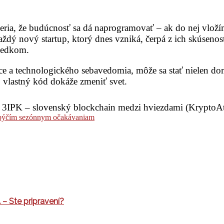
 veria, že budúcnosť sa dá naprogramovať – ak do nej vlož
ždý nový startup, ktorý dnes vzniká, čerpá z ich skúsenost
sledkom.
práce a technologického sebavedomia, môže sa stať nielen
o vlastný kód dokáže zmeniť svet.
3IPK – slovenský blockchain medzi hviezdami (KryptoAt
k býčím sezónnym očakávaniam
– Ste pripravení?