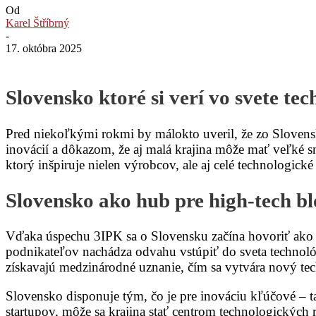
Od
Karel Štříbrný
-
17. októbra 2025
Slovensko ktoré si verí vo svete tec
Pred niekoľkými rokmi by málokto uveril, že zo Slovenska
inovácií a dôkazom, že aj malá krajina môže mať veľké sn
ktorý inšpiruje nielen výrobcov, ale aj celé technologick
Slovensko ako hub pre high-tech bl
Vďaka úspechu 3IPK sa o Slovensku začína hovoriť ako o 
podnikateľov nachádza odvahu vstúpiť do sveta technoló
získavajú medzinárodné uznanie, čím sa vytvára nový t
Slovensko disponuje tým, čo je pre inováciu kľúčové – t
startupov, môže sa krajina stať centrom technologických 