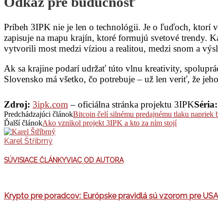
Odkaz pre budúcnosť
Príbeh 3IPK nie je len o technológii. Je o ľuďoch, ktorí
zapisuje na mapu krajín, ktoré formujú svetové trendy. Ka
vytvorili most medzi víziou a realitou, medzi snom a vý
Ak sa krajine podarí udržať túto vlnu kreativity, spolu
Slovensko má všetko, čo potrebuje – už len veriť, že jeh
Zdroj:
3ipk.com
– oficiálna stránka projektu 3IPK
Séria:
Predchádzajúci článok
Bitcoin čelí silnému predajnému tlaku naprie
Ďalší článok
Ako vznikol projekt 3IPK a kto za ním stojí
Karel Štříbrný
SÚVISIACE ČLÁNKY
VIAC OD AUTORA
Krypto pre poradcov: Európske pravidlá sú vzorom pre USA 