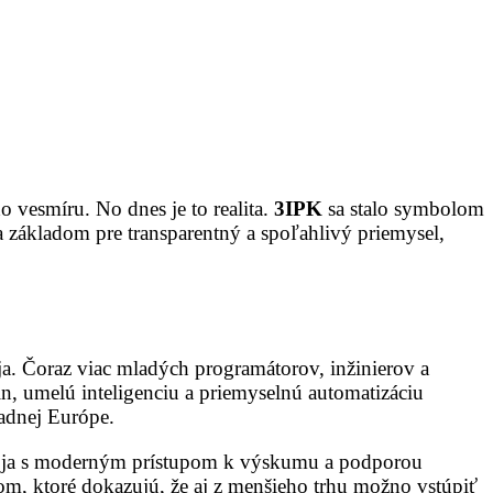
 vesmíru. No dnes je to realita.
3IPK
sa stalo symbolom
a základom pre transparentný a spoľahlivý priemysel,
a. Čoraz viac mladých programátorov, inžinierov a
, umelú inteligenciu a priemyselnú automatizáciu
adnej Európe.
 spoja s moderným prístupom k výskumu a podporou
tom, ktoré dokazujú, že aj z menšieho trhu možno vstúpiť