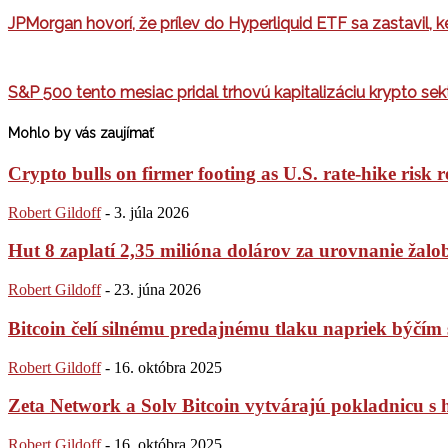
JPMorgan hovorí, že prílev do Hyperliquid ETF sa zastavil, 
S&P 500 tento mesiac pridal trhovú kapitalizáciu krypto sekt
Mohlo by vás zaujímať
Crypto bulls on firmer footing as U.S. rate-hike risk r
Robert Gildoff
-
3. júla 2026
Hut 8 zaplatí 2,35 milióna dolárov za urovnanie žaloby
Robert Gildoff
-
23. júna 2026
Bitcoin čelí silnému predajnému tlaku napriek býč
Robert Gildoff
-
16. októbra 2025
Zeta Network a Solv Bitcoin vytvárajú pokladnicu s
Robert Gildoff
-
16. októbra 2025