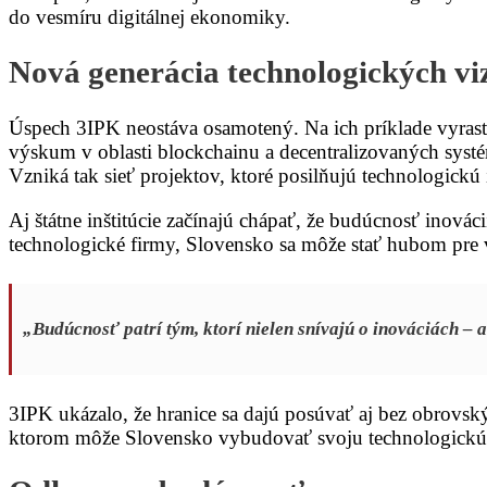
do vesmíru digitálnej ekonomiky.
Nová generácia technologických vi
Úspech 3IPK neostáva osamotený. Na ich príklade vyrast
výskum v oblasti blockchainu a decentralizovaných systémo
Vzniká tak sieť projektov, ktoré posilňujú technologickú 
Aj štátne inštitúcie začínajú chápať, že budúcnosť inovác
technologické firmy, Slovensko sa môže stať hubom pre vý
„Budúcnosť patrí tým, ktorí nielen snívajú o inováciách – al
3IPK ukázalo, že hranice sa dajú posúvať aj bez obrovský
ktorom môže Slovensko vybudovať svoju technologickú iden