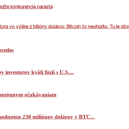
keďže konkurencia narastá
ora vo výške 2 bilióny dolárov. Bitcoin to neohúrilo. Tu je dô
ecedes
 investorov kvôli fúzii s U.S....
ím sezónnym očakávaniam
 hodnotou 230 miliónov dolárov v BTC...