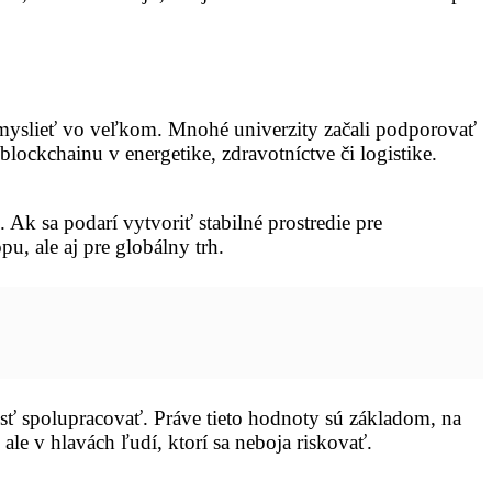
 myslieť vo veľkom. Mnohé univerzity začali podporovať
lockchainu v energetike, zdravotníctve či logistike.
 Ak sa podarí vytvoriť stabilné prostredie pre
u, ale aj pre globálny trh.
osť spolupracovať. Práve tieto hodnoty sú základom, na
le v hlavách ľudí, ktorí sa neboja riskovať.