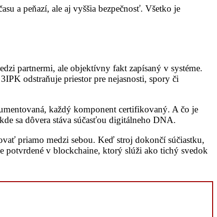
su a peňazí, ale aj vyššia bezpečnosť. Všetko je
edzi partnermi, ale objektívny fakt zapísaný v systéme.
PK odstraňuje priestor pre nejasnosti, spory či
okumentovaná, každý komponent certifikovaný. A čo je
, kde sa dôvera stáva súčasťou digitálneho DNA.
ovať priamo medzi sebou. Keď stroj dokončí súčiastku,
de potvrdené v blockchaine, ktorý slúži ako tichý svedok