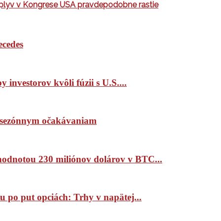
 vplyv v Kongrese USA pravdepodobne rastie
ecedes
 investorov kvôli fúzii s U.S....
ím sezónnym očakávaniam
 hodnotou 230 miliónov dolárov v BTC...
 po put opciách: Trhy v napätej...