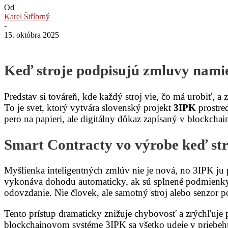
Od
Karel Štříbrný
-
15. októbra 2025
Keď stroje podpisujú zmluvy namie
Predstav si továreň, kde každý stroj vie, čo má urobiť, a 
To je svet, ktorý vytvára slovenský projekt
3IPK
prostre
pero na papieri, ale digitálny dôkaz zapísaný v blockcha
Smart Contracty vo výrobe keď st
Myšlienka inteligentných zmlúv nie je nová, no 3IPK ju p
vykonáva dohodu automaticky, ak sú splnené podmienky.
odovzdanie. Nie človek, ale samotný stroj alebo senzor 
Tento prístup dramaticky znižuje chybovosť a zrýchľuje 
blockchainovom systéme 3IPK sa všetko udeje v priebehu