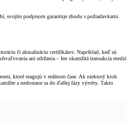
obí, svojím podpisom garantuje zhodu s požiadavkami.
uráciu či aktualizáciu certifikátov. Napríklad, keď sú
chvaľovania ani zdržania – len okamžitá transakcia medzi
smi, ktoré reagujú v reálnom čase. Ak niektorý krok
okamžite a nedostane sa do ďalšej fázy výroby. Takto