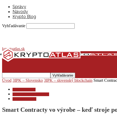
Správy
Návody
Krypto Blog
Vyhľadávanie
kryptoatlas.sk
Úvod
3IPK – Slovensko
3IPK – slovenský blockchain
Smart Contrac
3IPK – Slovensko
3IPK – slovenský blockchain
Slovenské projekty
Smart Contracty vo výrobe – keď stroje 