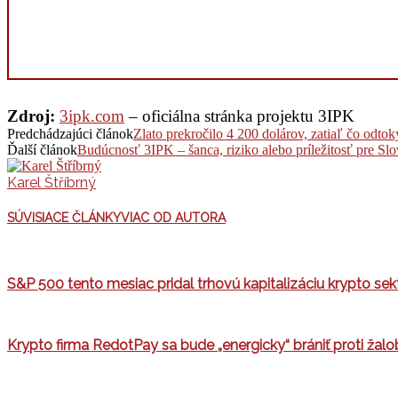
Zdroj:
3ipk.com
– oficiálna stránka projektu 3IPK
Predchádzajúci článok
Zlato prekročilo 4 200 dolárov, zatiaľ čo odt
Ďalší článok
Budúcnosť 3IPK – šanca, riziko alebo príležitosť pre Sl
Karel Štříbrný
SÚVISIACE ČLÁNKY
VIAC OD AUTORA
S&P 500 tento mesiac pridal trhovú kapitalizáciu krypto sekt
Krypto firma RedotPay sa bude „energicky“ brániť proti žal