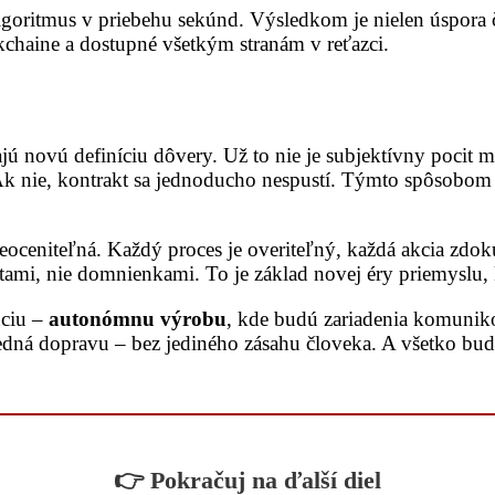
goritmus v priebehu sekúnd. Výsledkom je nielen úspora ča
kchaine a dostupné všetkým stranám v reťazci.
ajú novú definíciu dôvery. Už to nie je subjektívny pocit m
 nie, kontrakt sa jednoducho nespustí. Týmto spôsobom 3I
 neoceniteľná. Každý proces je overiteľný, každá akcia zd
 dátami, nie domnienkami. To je základ novej éry priemyslu
úciu –
autonómnu výrobu
, kde budú zariadenia komunik
objedná dopravu – bez jediného zásahu človeka. A všetko bu
👉 Pokračuj na ďalší diel