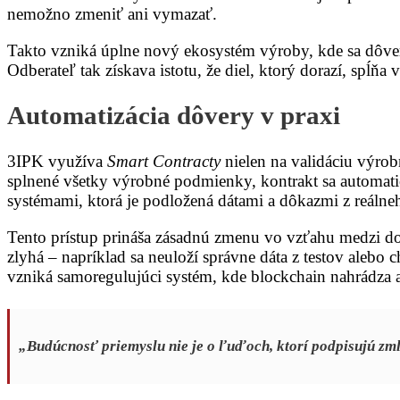
nemožno zmeniť ani vymazať.
Takto vzniká úplne nový ekosystém výroby, kde sa dôver
Odberateľ tak získava istotu, že diel, ktorý dorazí, spĺňa 
Automatizácia dôvery v praxi
3IPK využíva
Smart Contracty
nielen na validáciu výrobn
splnené všetky výrobné podmienky, kontrakt sa automatic
systémami, ktorá je podložená dátami a dôkazmi z reálneh
Tento prístup prináša zásadnú zmenu vo vzťahu medzi do
zlyhá – napríklad sa neuloží správne dáta z testov alebo 
vzniká samoregulujúci systém, kde blockchain nahrádza a
„Budúcnosť priemyslu nie je o ľuďoch, ktorí podpisujú zmlu