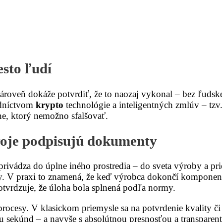
sto ľudí
zároveň dokáže potvrdiť, že to naozaj vykonal – bez ľudskej
dníctvom
krypto
technológie a inteligentných zmlúv – tzv
ine, ktorý nemožno sfalšovať.
roje podpisujú dokumenty
rivádza do úplne iného prostredia – do sveta výroby a pri
 V praxi to znamená, že keď výrobca dokončí komponent,
potvrdzuje, že úloha bola splnená podľa normy.
procesy. V klasickom priemysle sa na potvrdenie kvality 
 sekúnd – a navyše s absolútnou presnosťou a transparent