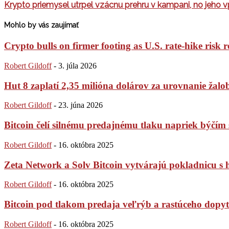
Krypto priemysel utrpel vzácnu prehru v kampani, no jeho
Mohlo by vás zaujímať
Crypto bulls on firmer footing as U.S. rate-hike risk r
Robert Gildoff
-
3. júla 2026
Hut 8 zaplatí 2,35 milióna dolárov za urovnanie žaloby
Robert Gildoff
-
23. júna 2026
Bitcoin čelí silnému predajnému tlaku napriek býč
Robert Gildoff
-
16. októbra 2025
Zeta Network a Solv Bitcoin vytvárajú pokladnicu s
Robert Gildoff
-
16. októbra 2025
Bitcoin pod tlakom predaja veľrýb a rastúceho dopytu
Robert Gildoff
-
16. októbra 2025