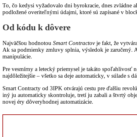
To, čo kedysi vyžadovalo dni byrokracie, dnes zvládne al
podložené overiteľnými údajmi, ktoré sú zapísané v bloc
Od kódu k dôvere
Najväčšou hodnotou
Smart Contractov
je fakt, že vytvár
Ak sa podmienky zmluvy splnia, výsledok je zaručený. Ak
manipulácie.
Pre vesmírny a letecký priemysel je takáto spoľahlivosť
najdôležitejšie – všetko sa deje automaticky, v súlade s
Smart Contracty od 3IPK otvárajú cestu pre ďalšiu revol
iný ju automaticky skontroluje, tretí ju zabali a štvrtý 
novej éry dôveryhodnej automatizácie.