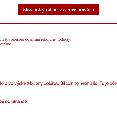
Slovenský talent v centre inovácií
oky z kryptomien dosahujú rekordné hodnoty
ovensko
ora vo výške 2 bilióny dolárov. Bitcoin to neohúrilo. Tu je dô
obe od Binance