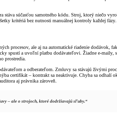
a stáva súčasťou samotného kódu. Stroj, ktorý niečo vyr
všetky kritériá bez nutnosti manuálnej kontroly každej fázy.
ých procesov, ale aj na automatické riadenie dodávok, fakt
ky spustí a uvoľní platbu dodávateľovi. Žiadne e-maily, s
o prostredia.
dávateľom a odberateľom. Zmluvy sa stávajú živými proce
chýba certifikát – kontrakt sa neaktivuje. Chyba sa odhalí 
uditora aj právnika zároveň.
vy – ale o strojoch, ktoré dodržiavajú sľuby.“