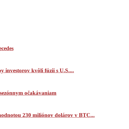
ecedes
 investorov kvôli fúzii s U.S....
ím sezónnym očakávaniam
 hodnotou 230 miliónov dolárov v BTC...