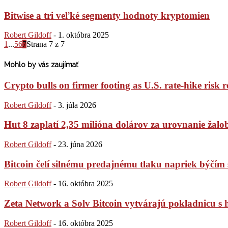
Bitwise a tri veľké segmenty hodnoty kryptomien
Robert Gildoff
-
1. októbra 2025
1
...
5
6
7
Strana 7 z 7
Mohlo by vás zaujímať
Crypto bulls on firmer footing as U.S. rate-hike risk r
Robert Gildoff
-
3. júla 2026
Hut 8 zaplatí 2,35 milióna dolárov za urovnanie žaloby
Robert Gildoff
-
23. júna 2026
Bitcoin čelí silnému predajnému tlaku napriek býč
Robert Gildoff
-
16. októbra 2025
Zeta Network a Solv Bitcoin vytvárajú pokladnicu s
Robert Gildoff
-
16. októbra 2025