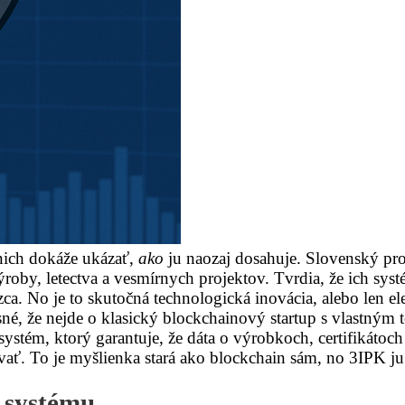
 nich dokáže ukázať,
ako
ju naozaj dosahuje. Slovenský pr
oby, letectva a vesmírnych projektov. Tvrdia, že ich syst
. No je to skutočná technologická inovácia, alebo len ele
é, že nejde o klasický blockchainový startup s vlastným to
systém, ktorý garantuje, že dáta o výrobkoch, certifikátoch
vať. To je myšlienka stará ako blockchain sám, no 3IPK ju
a systému