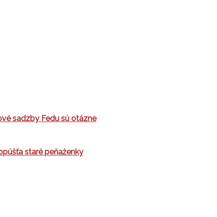
okové sadzby Fedu sú otázne
 opúšťa staré peňaženky