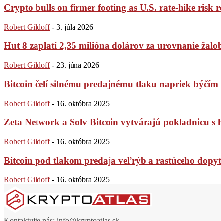
Crypto bulls on firmer footing as U.S. rate-hike risk r
Robert Gildoff
-
3. júla 2026
Hut 8 zaplatí 2,35 milióna dolárov za urovnanie žaloby
Robert Gildoff
-
23. júna 2026
Bitcoin čelí silnému predajnému tlaku napriek býč
Robert Gildoff
-
16. októbra 2025
Zeta Network a Solv Bitcoin vytvárajú pokladnicu s
Robert Gildoff
-
16. októbra 2025
Bitcoin pod tlakom predaja veľrýb a rastúceho dopytu
Robert Gildoff
-
16. októbra 2025
Kontaktujte nás:
info@kryptoatlas.sk