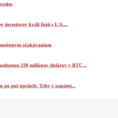
ecedes
 investorov kvôli fúzii s U.S....
ím sezónnym očakávaniam
 hodnotou 230 miliónov dolárov v BTC...
 po put opciách: Trhy v napätej...