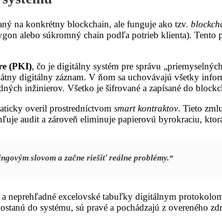
aný na konkrétny blockchain, ale funguje ako tzv.
blockch
lygon alebo súkromný chain podľa potrieb klienta). Tento p
re (PKI)
, čo je digitálny systém pre správu „priemyseln
ikátny digitálny záznam. V ňom sa uchovávajú všetky informá
ných inžinierov. Všetko je šifrované a zapísané do bloc
ticky overil prostredníctvom
smart kontraktov
. Tieto zml
chľuje audit a zároveň eliminuje papierovú byrokraciu, ktor
ingovým slovom a začne riešiť reálne problémy.“
a neprehľadné excelovské tabuľky digitálnym protokolom 
a dostanú do systému, sú pravé a pochádzajú z overeného z