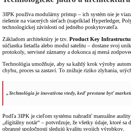
3IPK používa modulárny prístup – ich systém nie je viaz
riešenie na viacerých sieťach (napríklad Hyperledger, Po
technologickej závislosti od jedného poskytovateľa.
Základom architektúry je tzv.
Product Key Infrastructu
súčiastka lietadla alebo modul satelitu – dostane svoj un
protokoly, servisné záznamy a dokonca aj mená zodpoved
Technológia umožňuje, aby sa každý krok výroby automa
chybu, proces sa zastaví. To znižuje riziko zlyhania, urý
„Technológia je inovatívna vtedy, keď prestane byť market
Podľa 3IPK je cieľom systému nahradiť manuálne audity 
„digitálny notár“ – potvrdzuje, že všetky údaje, ktoré s
obranné spoločnosti sledujú kvalitu svojich výrobkov.