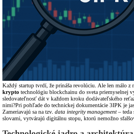
Každý startup tvrdí, že prináša revolúciu. Ale len málo z
krypto
technológiu blockchainu do sveta priemyselnej výr
sledovateľnosť dát v každom kroku dodávateľského reťazca
nimi?Pri pohľade do technickej dokumentácie 3IPK je jasn
Zameriavajú sa na tzv.
data integrity management
– teda 
slovami, vytvárajú digitálnu stopu, ktorú nemožno sfalšo
Technologické jadro a architektúr