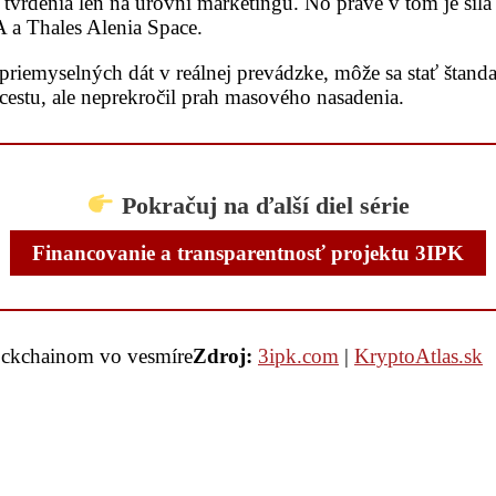
 tvrdenia len na úrovni marketingu. No práve v tom je sil
A a Thales Alenia Space.
riemyselných dát v reálnej prevádzke, môže sa stať štand
cestu, ale neprekročil prah masového nasadenia.
Pokračuj na ďalší diel série
Financovanie a transparentnosť projektu 3IPK
ockchainom vo vesmíre
Zdroj:
3ipk.com
|
KryptoAtlas.sk