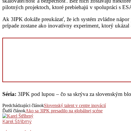
škálovateľnosť a bezpečnosť. Bez nich zostávajú niektoré
pilotných projektoch, ktoré prebiehajú v spolupráci s ES
Ak 3IPK dokáže preukázať, že ich systém zvládne nápor p
prípade zostane ako inovatívny experiment, ktorý ukázal 
Séria:
3IPK pod lupou – čo sa skrýva za slovenským bl
Predchádzajúci článok
Slovenský talent v centre inovácií
Ďalší článok
Ako sa 3IPK presadilo na globálnej scéne
Karel Štříbrný