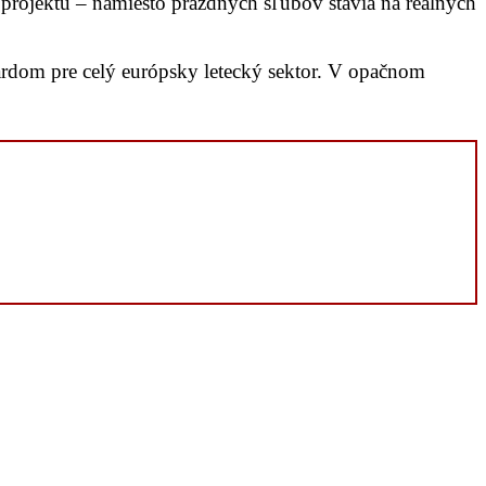
a projektu – namiesto prázdnych sľubov stavia na reálnych
ardom pre celý európsky letecký sektor. V opačnom