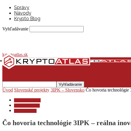
Správy
Návody
Krypto Blog
Vyhľadávanie
kryptoatlas.sk
Úvod
Slovenské projekty
3IPK – Slovensko
Čo hovoria technológie 
Slovenské projekty
3IPK – Slovensko
3IPK pod lupou
Čo hovoria technológie 3IPK – reálna inov