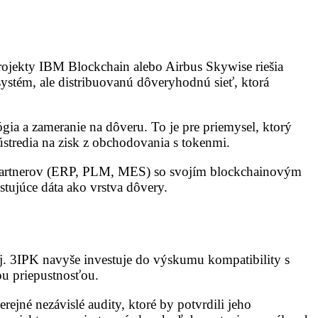
projekty IBM Blockchain alebo Airbus Skywise riešia
ystém, ale distribuovanú dôveryhodnú sieť, ktorá
ógia a zameranie na dôveru. To je pre priemysel, ktorý
sústredia na zisk z obchodovania s tokenmi.
h partnerov (ERP, PLM, MES) so svojím blockchainovým
tujúce dáta ako vrstva dôvery.
troj. 3IPK navyše investuje do výskumu kompatibility s
ou priepustnosťou.
rejné nezávislé audity, ktoré by potvrdili jeho