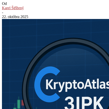
Od
Karel Štříbrný
-
22. októbra 2025