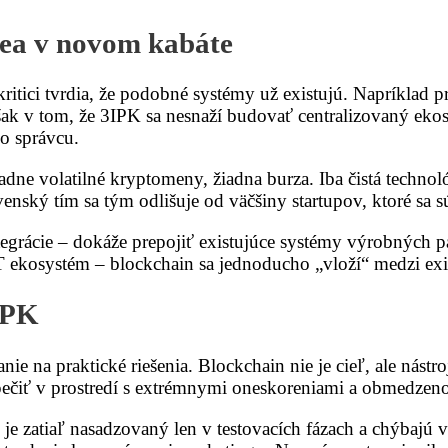
dea v novom kabáte
ritici tvrdia, že podobné systémy už existujú. Napríklad 
ak v tom, že 3IPK sa nesnaží budovať centralizovaný ekos
ho správcu.
adne volatilné kryptomeny, žiadna burza. Iba čistá technol
ovenský tím sa tým odlišuje od väčšiny startupov, ktoré sa 
ntegrácie – dokáže prepojiť existujúce systémy výrobnýc
 ekosystém – blockchain sa jednoducho „vloží“ medzi exis
3IPK
anie na praktické riešenia. Blockchain nie je cieľ, ale nás
zpečiť v prostredí s extrémnymi oneskoreniami a obmedzen
je zatiaľ nasadzovaný len v testovacích fázach a chýbajú ve