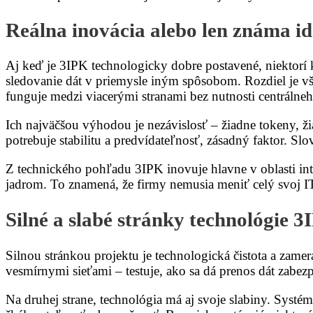
Reálna inovácia alebo len známa i
Aj keď je 3IPK technologicky dobre postavené, niektorí k
sledovanie dát v priemysle iným spôsobom. Rozdiel je vš
funguje medzi viacerými stranami bez nutnosti centrálne
Ich najväčšou výhodou je nezávislosť – žiadne tokeny, ži
potrebuje stabilitu a predvídateľnosť, zásadný faktor. Sl
Z technického pohľadu 3IPK inovuje hlavne v oblasti i
jadrom. To znamená, že firmy nemusia meniť celý svoj IT
Silné a slabé stránky technológie 
Silnou stránkou projektu je technologická čistota a zamer
vesmírnymi sieťami – testuje, ako sa dá prenos dát zabe
Na druhej strane, technológia má aj svoje slabiny. Systém 