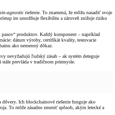
ain-agnostic
riešenie. To znamená, že môžu nasadiť svoje
rístup im umožňuje flexibilitu a zároveň znižuje riziko
ých pasov“ produktov. Každý komponent – napríklad
cie: dátum výroby, certifikát kvality, testovacie
kchainu ako nemenný dôkaz.
uvy nevyžadujú ľudský zásah – ak systém deteguje
á stále prevláda v tradičnom priemysle.
dôvery. Ich blockchainové riešenie funguje ako
droja. To môže zásadne zmeniť spôsob, akým letecké a