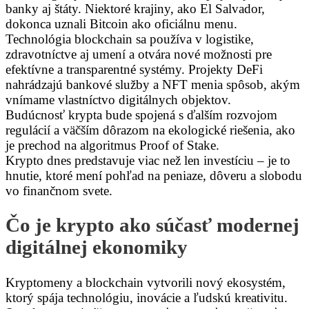
banky aj štáty. Niektoré krajiny, ako El Salvador,
dokonca uznali Bitcoin ako oficiálnu menu.
Technológia blockchain sa používa v logistike,
zdravotníctve aj umení a otvára nové možnosti pre
efektívne a transparentné systémy. Projekty DeFi
nahrádzajú bankové služby a NFT menia spôsob, akým
vnímame vlastníctvo digitálnych objektov.
Budúcnosť krypta bude spojená s ďalším rozvojom
regulácií a väčším dôrazom na ekologické riešenia, ako
je prechod na algoritmus Proof of Stake.
Krypto dnes predstavuje viac než len investíciu – je to
hnutie, ktoré mení pohľad na peniaze, dôveru a slobodu
vo finančnom svete.
Čo je krypto ako súčasť modernej
digitálnej ekonomiky
Kryptomeny a blockchain vytvorili nový ekosystém,
ktorý spája technológiu, inovácie a ľudskú kreativitu.