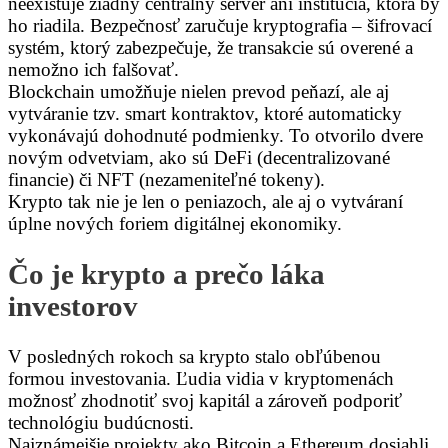
neexistuje žiadny centrálny server ani inštitúcia, ktorá by
ho riadila. Bezpečnosť zaručuje kryptografia – šifrovací
systém, ktorý zabezpečuje, že transakcie sú overené a
nemožno ich falšovať.
Blockchain umožňuje nielen prevod peňazí, ale aj
vytváranie tzv. smart kontraktov, ktoré automaticky
vykonávajú dohodnuté podmienky. To otvorilo dvere
novým odvetviam, ako sú DeFi (decentralizované
financie) či NFT (nezameniteľné tokeny).
Krypto tak nie je len o peniazoch, ale aj o vytváraní
úplne nových foriem digitálnej ekonomiky.
Čo je krypto a prečo láka
investorov
V posledných rokoch sa krypto stalo obľúbenou
formou investovania. Ľudia vidia v kryptomenách
možnosť zhodnotiť svoj kapitál a zároveň podporiť
technológiu budúcnosti.
Najznámejšie projekty ako Bitcoin a Ethereum dosiahli