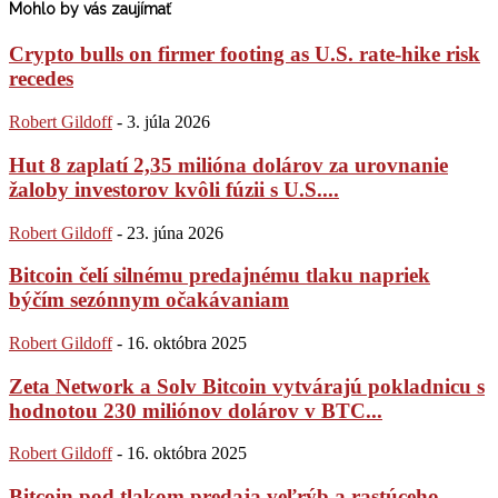
Mohlo by vás zaujímať
Crypto bulls on firmer footing as U.S. rate-hike risk
recedes
Robert Gildoff
-
3. júla 2026
Hut 8 zaplatí 2,35 milióna dolárov za urovnanie
žaloby investorov kvôli fúzii s U.S....
Robert Gildoff
-
23. júna 2026
Bitcoin čelí silnému predajnému tlaku napriek
býčím sezónnym očakávaniam
Robert Gildoff
-
16. októbra 2025
Zeta Network a Solv Bitcoin vytvárajú pokladnicu s
hodnotou 230 miliónov dolárov v BTC...
Robert Gildoff
-
16. októbra 2025
Bitcoin pod tlakom predaja veľrýb a rastúceho