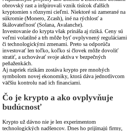
obrovský rast a inšpirovali vznik tisícok ďalších
kryptomien s rôznymi cieľmi. Niektoré sú zamerané na
súkromie (Monero, Zcash), iné na rýchlosť a
škálovateľnosť (Solana, Avalanche).
Investovanie do krypta však prináša aj riziká. Ceny sú
veľmi volatilné a trh môže byť ovplyvnený reguláciami
či technologickými zmenami. Preto sa odporúča
investovať len toľko, koľko si človek môže dovoliť
stratiť, a uchovávať svoje aktíva v bezpečných
peňaženkách.
Aj napriek rizikám zostáva krypto pre mnohých
symbolom novej ekonomiky, ktorá dáva jednotlivcom
väčšiu kontrolu nad ich financiami.
Čo je krypto a ako ovplyvňuje
budúcnosť
Krypto už dávno nie je len experimentom
technologických nadšencov. Dnes ho prijímajú firmy,