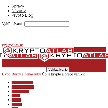
Správy
Návody
Krypto Blog
Vyhľadávanie
kryptoatlas.sk
Úvod
Burzy a peňaženky
Čo je krypto a prečo vzniklo
Burzy a peňaženky
Investovanie a dane
Krypto lexikón
Krypto
Návody
Novinky