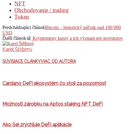
NFT
Obchodovanie / trading
Token
Predchádzajúci článok
Bitcoin – historický míľnik nad 100 000
USD
Ďalší článok
Kryptomeny kurzy a ich význam pre investorov
Karel Štříbrný
SÚVISIACE ČLÁNKY
VIAC OD AUTORA
Cardano DeFi ekosystém čo stojí za pozornosť
Možnosti zárobku na Aptos staking NFT DeFi
Ako Sei zrýchľuje DeFi aplikácie