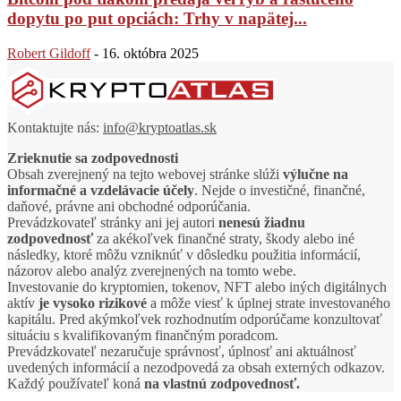
dopytu po put opciách: Trhy v napätej...
Robert Gildoff
-
16. októbra 2025
Kontaktujte nás:
info@kryptoatlas.sk
Zrieknutie sa zodpovednosti
Obsah zverejnený na tejto webovej stránke slúži
výlučne na
informačné a vzdelávacie účely
. Nejde o investičné, finančné,
daňové, právne ani obchodné odporúčania.
Prevádzkovateľ stránky ani jej autori
nenesú žiadnu
zodpovednosť
za akékoľvek finančné straty, škody alebo iné
následky, ktoré môžu vzniknúť v dôsledku použitia informácií,
názorov alebo analýz zverejnených na tomto webe.
Investovanie do kryptomien, tokenov, NFT alebo iných digitálnych
aktív
je vysoko rizikové
a môže viesť k úplnej strate investovaného
kapitálu. Pred akýmkoľvek rozhodnutím odporúčame konzultovať
situáciu s kvalifikovaným finančným poradcom.
Prevádzkovateľ nezaručuje správnosť, úplnosť ani aktuálnosť
uvedených informácií a nezodpovedá za obsah externých odkazov.
Každý používateľ koná
na vlastnú zodpovednosť.