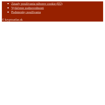
Zásady používania súborov cookie (EÚ)
Vylúčenie zodpovednosti
Podmienky používania
© kryptoatlas.sk