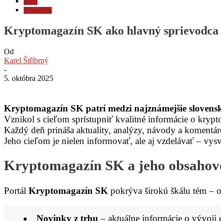
Ťažba
Technológia
Kryptomagazín SK ako hlavný sprievodca 
Od
Karel Štříbrný
-
5. októbra 2025
Kryptomagazín SK patrí medzi najznámejšie slovenské
Vznikol s cieľom sprístupniť kvalitné informácie o kryp
Každý deň prináša aktuality, analýzy, návody a komentár
Jeho cieľom je nielen informovať, ale aj vzdelávať – vys
Kryptomagazín SK a jeho obsahov
Portál
Kryptomagazín SK
pokrýva širokú škálu tém – o
Novinky z trhu
– aktuálne informácie o vývoji 