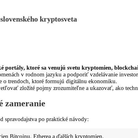
slovenského kryptosveta
 portály, ktoré sa venujú svetu kryptomien, blockchai
tomenách v rodnom jazyku a podporiť vzdelávanie investor
e o trendoch, ktoré formujú digitálnu ekonomiku.
vetľovať zložité pojmy zrozumiteľne a ukazovať, ako techn
é zameranie
d spravodajstva po praktické návody:
cien Bitcoinu, Etherea a ďalších kryptomien.