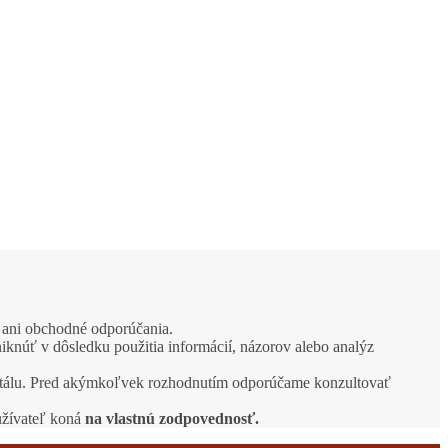
e ani obchodné odporúčania.
iknúť v dôsledku použitia informácií, názorov alebo analýz
apitálu. Pred akýmkoľvek rozhodnutím odporúčame konzultovať
užívateľ koná
na vlastnú zodpovednosť.