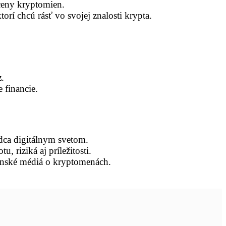
 ceny kryptomien.
rí chcú rásť vo svojej znalosti krypta.
z
.
 financie.
odca digitálnym svetom.
riziká aj príležitosti.
enské médiá o kryptomenách.