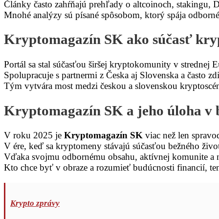
Články často zahŕňajú prehľady o altcoinoch, stakingu, 
Mnohé analýzy sú písané spôsobom, ktorý spája odborné dá
Kryptomagazín SK ako súčasť kr
Portál sa stal súčasťou širšej kryptokomunity v strednej 
Spolupracuje s partnermi z Česka aj Slovenska a často z
Tým vytvára most medzi českou a slovenskou kryptoscéno
Kryptomagazín SK a jeho úloha v 
V roku 2025 je
Kryptomagazín SK
viac než len spravod
V ére, keď sa kryptomeny stávajú súčasťou bežného živo
Vďaka svojmu odbornému obsahu, aktívnej komunite a ne
Kto chce byť v obraze a rozumieť budúcnosti financií, t
Krypto zprávy