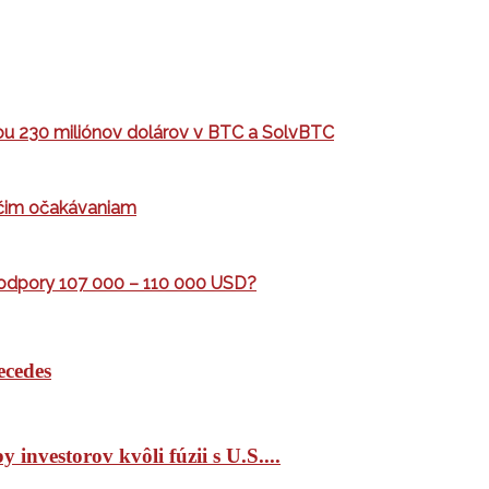
tou 230 miliónov dolárov v BTC a SolvBTC
ýčim očakávaniam
 podpory 107 000 – 110 000 USD?
ecedes
 investorov kvôli fúzii s U.S....