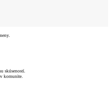
meny.
nu skúseností.
 v komunite.