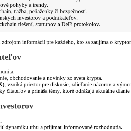
hové pohyby a trendy.
hain, ťažba, peňaženky či bezpečnosť.
enských investorov a podnikateľov.
chain riešení, startupov a DeFi protokolov.
zdrojom informácií pre každého, kto sa zaujíma o krypto
ateľov
munita.
ovanie, obchodovanie a novinky zo sveta krypta.
X)
, vzniká priestor pre diskusie, zdieľanie názorov a výme
 čitateľov a prináša témy, ktoré odrážajú aktuálne dianie
nvestorov
.
dynamiku trhu a prijímať informované rozhodnutia.