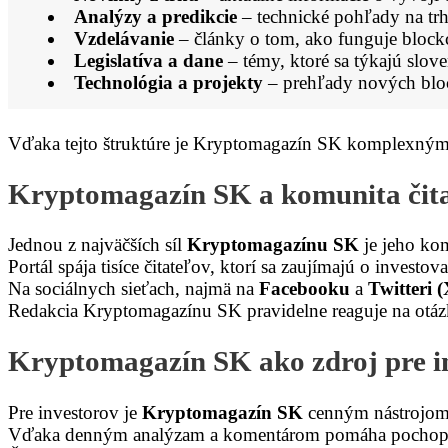
Analýzy a predikcie
– technické pohľady na tr
Vzdelávanie
– články o tom, ako funguje blockc
Legislatíva a dane
– témy, ktoré sa týkajú slov
Technológia a projekty
– prehľady nových block
Vďaka tejto štruktúre je Kryptomagazín SK komplexným 
Kryptomagazín SK a komunita čit
Jednou z najväčších síl
Kryptomagazínu SK
je jeho ko
Portál spája tisíce čitateľov, ktorí sa zaujímajú o invest
Na sociálnych sieťach, najmä na
Facebooku
a
Twitteri (
Redakcia Kryptomagazínu SK pravidelne reaguje na otázky
Kryptomagazín SK ako zdroj pre i
Pre investorov je
Kryptomagazín SK
cenným nástrojom
Vďaka denným analýzam a komentárom pomáha pochopiť 