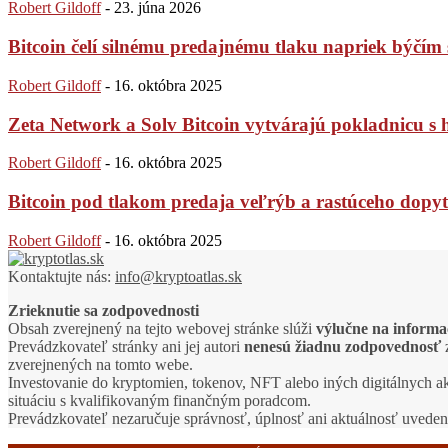
Robert Gildoff
-
23. júna 2026
Bitcoin čelí silnému predajnému tlaku napriek býč
Robert Gildoff
-
16. októbra 2025
Zeta Network a Solv Bitcoin vytvárajú pokladnicu s
Robert Gildoff
-
16. októbra 2025
Bitcoin pod tlakom predaja veľrýb a rastúceho dopytu
Robert Gildoff
-
16. októbra 2025
Kontaktujte nás:
info@kryptoatlas.sk
Zrieknutie sa zodpovednosti
Obsah zverejnený na tejto webovej stránke slúži
výlučne na informa
Prevádzkovateľ stránky ani jej autori
nenesú žiadnu zodpovednosť
z
zverejnených na tomto webe.
Investovanie do kryptomien, tokenov, NFT alebo iných digitálnych a
situáciu s kvalifikovaným finančným poradcom.
Prevádzkovateľ nezaručuje správnosť, úplnosť ani aktuálnosť uvede