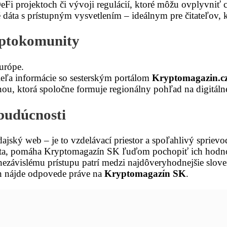
DeFi projektoch či vývoji regulácií, ktoré môžu ovplyvniť
ta s prístupným vysvetlením – ideálnym pre čitateľov, kto
yptokomunity
Európe.
dieľa informácie so sesterským portálom
Kryptomagazin.c
u, ktorá spoločne formuje regionálny pohľad na digitálne
budúcnosti
ajský web – je to vzdelávací priestor a spoľahlivý spriev
ta, pomáha Kryptomagazín SK ľuďom pochopiť ich hodnotu, 
závislému prístupu patrí medzi najdôveryhodnejšie slov
en nájde odpovede práve na
Kryptomagazín SK
.