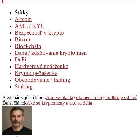
Štítky
Altcoin
AML / KYC
Bezpečnosť v krypto
Bitcoin
Blockchain
Dane / zdaňovanie kryptomien
DeFi
Hardvérové peňaženka
Krypto peňaženka
Obchodovanie / trading
Staking
Predchádzajúci článok
Ako vzniká kryptomena a čo ju odlišuje od be
Ďalší článok
Aké sú kryptomeny a ako sa delia