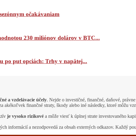
ím sezónnym očakávaniam
 hodnotou 230 miliónov dolárov v BTC...
 po put opciách: Trhy v napätej...
čné a vzdelávacie účely
. Nejde o investičné, finančné, daňové, právn
a akékoľvek finančné straty, škody alebo iné následky, ktoré môžu vzn
ktív
je vysoko rizikové
a môže viesť k úplnej strate investovaného k
ných informácií a nezodpovedá za obsah externých odkazov. Každý po