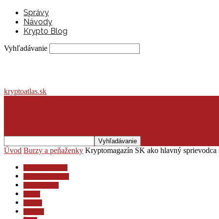
Správy
Návody
Krypto Blog
Vyhľadávanie
kryptoatlas.sk
Úvod
Burzy a peňaženky
Kryptomagazín SK ako hlavný sprievodca 
Burzy a peňaženky
Investovanie a dane
Krypto lexikón
Krypto
Návody
Novinky