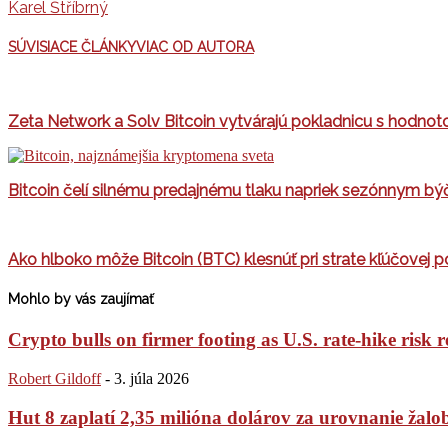
Karel Štříbrný
SÚVISIACE ČLÁNKY
VIAC OD AUTORA
Zeta Network a Solv Bitcoin vytvárajú pokladnicu s hodno
Bitcoin čelí silnému predajnému tlaku napriek sezónnym b
Ako hlboko môže Bitcoin (BTC) klesnúť pri strate kľúčovej
Mohlo by vás zaujímať
Crypto bulls on firmer footing as U.S. rate-hike risk r
Robert Gildoff
-
3. júla 2026
Hut 8 zaplatí 2,35 milióna dolárov za urovnanie žaloby