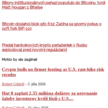
Biliony inštitucionálnych peňazí poputujú do Bitcoinu, tvrdí
Matt Hougan z Bitwise
Bitcoin dosiahol blok 961 632: Začína sa sporný pokus o
soft fork BIP-110
Predaj hardvérových krypto peňaženiek v Rusku
explodoval pred novými reguláciami
Mohlo by vás zaujímať
Crypto bulls on firmer footing as U.S. rate-hike risk
recedes
Robert Gildoff
-
3. júla 2026
Hut 8 zaplatí 2,35 milióna dolárov za urovnanie
žaloby investorov kvôli fúzii s U.S....
Robert Gildoff
-
23. júna 2026