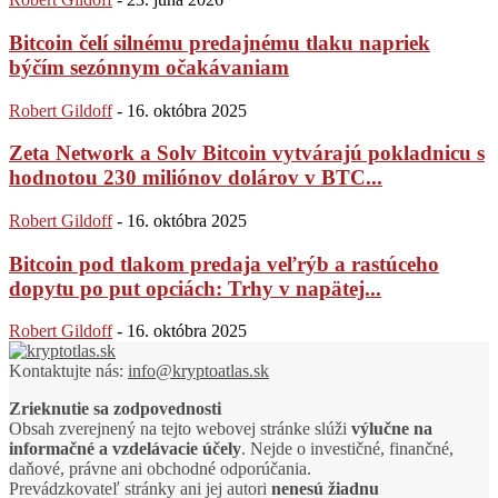
Bitcoin čelí silnému predajnému tlaku napriek
býčím sezónnym očakávaniam
Robert Gildoff
-
16. októbra 2025
Zeta Network a Solv Bitcoin vytvárajú pokladnicu s
hodnotou 230 miliónov dolárov v BTC...
Robert Gildoff
-
16. októbra 2025
Bitcoin pod tlakom predaja veľrýb a rastúceho
dopytu po put opciách: Trhy v napätej...
Robert Gildoff
-
16. októbra 2025
Kontaktujte nás:
info@kryptoatlas.sk
Zrieknutie sa zodpovednosti
Obsah zverejnený na tejto webovej stránke slúži
výlučne na
informačné a vzdelávacie účely
. Nejde o investičné, finančné,
daňové, právne ani obchodné odporúčania.
Prevádzkovateľ stránky ani jej autori
nenesú žiadnu