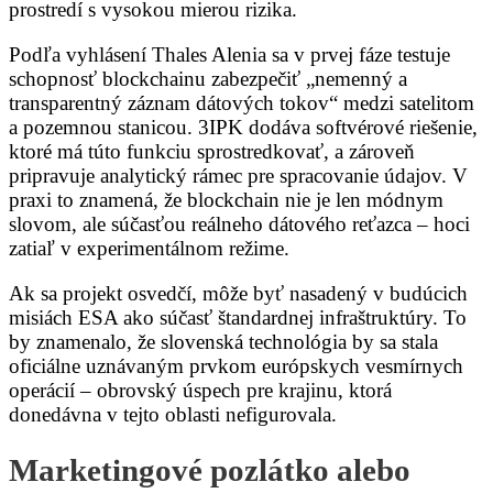
prostredí s vysokou mierou rizika.
Podľa vyhlásení Thales Alenia sa v prvej fáze testuje
schopnosť blockchainu zabezpečiť „nemenný a
transparentný záznam dátových tokov“ medzi satelitom
a pozemnou stanicou. 3IPK dodáva softvérové riešenie,
ktoré má túto funkciu sprostredkovať, a zároveň
pripravuje analytický rámec pre spracovanie údajov. V
praxi to znamená, že blockchain nie je len módnym
slovom, ale súčasťou reálneho dátového reťazca – hoci
zatiaľ v experimentálnom režime.
Ak sa projekt osvedčí, môže byť nasadený v budúcich
misiách ESA ako súčasť štandardnej infraštruktúry. To
by znamenalo, že slovenská technológia by sa stala
oficiálne uznávaným prvkom európskych vesmírnych
operácií – obrovský úspech pre krajinu, ktorá
donedávna v tejto oblasti nefigurovala.
Marketingové pozlátko alebo