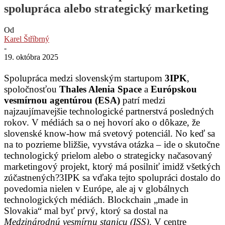
spolupráca alebo strategický marketing
Od
Karel Štříbrný
-
19. októbra 2025
Spolupráca medzi slovenským startupom
3IPK
,
spoločnosťou
Thales Alenia Space
a
Európskou
vesmírnou agentúrou (ESA)
patrí medzi
najzaujímavejšie technologické partnerstvá posledných
rokov. V médiách sa o nej hovorí ako o dôkaze, že
slovenské know-how má svetový potenciál. No keď sa
na to pozrieme bližšie, vyvstáva otázka – ide o skutočne
technologický prielom alebo o strategicky načasovaný
marketingový projekt, ktorý má posilniť imidž všetkých
zúčastnených?3IPK sa vďaka tejto spolupráci dostalo do
povedomia nielen v Európe, ale aj v globálnych
technologických médiách. Blockchain „made in
Slovakia“ mal byť prvý, ktorý sa dostal na
Medzinárodnú vesmírnu stanicu (ISS)
. V centre