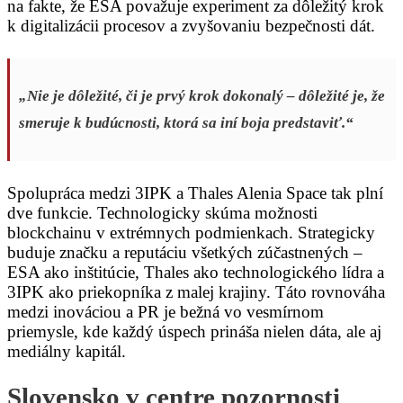
na fakte, že ESA považuje experiment za dôležitý krok
k digitalizácii procesov a zvyšovaniu bezpečnosti dát.
„Nie je dôležité, či je prvý krok dokonalý – dôležité je, že
smeruje k budúcnosti, ktorá sa iní boja predstaviť.“
Spolupráca medzi 3IPK a Thales Alenia Space tak plní
dve funkcie. Technologicky skúma možnosti
blockchainu v extrémnych podmienkach. Strategicky
buduje značku a reputáciu všetkých zúčastnených –
ESA ako inštitúcie, Thales ako technologického lídra a
3IPK ako priekopníka z malej krajiny. Táto rovnováha
medzi inováciou a PR je bežná vo vesmírnom
priemysle, kde každý úspech prináša nielen dáta, ale aj
mediálny kapitál.
Slovensko v centre pozornosti