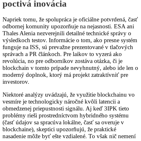
poctivá inovácia
Napriek tomu, že spolupráca je oficiálne potvrdená, časť
odbornej komunity upozorňuje na nejasnosti. ESA ani
Thales Alenia nezverejnili detailné technické správy o
výsledkoch testov. Informácie o tom, ako presne systém
funguje na ISS, sú prevažne prezentované v tlačových
správach a PR článkoch. Pre laikov to vyzerá ako
revolúcia, no pre odborníkov zostáva otázka, či je
blockchain v tomto prípade nevyhnutný, alebo ide len o
moderný doplnok, ktorý má projekt zatraktívniť pre
investorov.
Niektoré analýzy uvádzajú, že využitie blockchainu vo
vesmíre je technologicky náročné kvôli latencii a
obmedzenej priepustnosti signálu. Aj keď 3IPK tieto
problémy rieši prostredníctvom hybridného systému
(časť údajov sa spracúva lokálne, časť sa overuje v
blockchaine), skeptici upozorňujú, že praktické
nasadenie môže byť ešte vzdialené. To však nič nemení