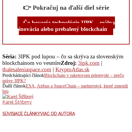
👉 Pokračuj na ďalší diel série
Čo hovoria technológie 3IPK – reálna
inovácia alebo prebalený blockchain
Séria:
3IPK pod lupou – čo sa skrýva za slovenským
blockchainom vo vesmíre
Zdroj:
3ipk.com
|
thalesaleniaspace.com
|
KryptoAtlas.sk
Predchádzajúci článok
Blockchain v raketovom priemysle – prečo
práve 3IPK?
Ďalší článok
ESA, Airbus a SpaceChain – partnerstvá, ktoré zmenili
hru
Karel Štříbrný
SÚVISIACE ČLÁNKY
VIAC OD AUTORA