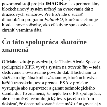
pozornosti stojí projekt
IMAGIN-e
– experimentálny
blockchainový systém určený na overovanie dát z
družicových senzorov. Pre ESA ide o súčasť
dlhodobého programu
FutureEO
, ktorého cieľom je
hľadať nové spôsoby, ako efektívne spracovávať a
chrániť vesmírne dáta.
Čo táto spolupráca skutočne
znamená
Oficiálne zdroje potvrdzujú, že Thales Alenia Space v
spolupráci s 3IPK vyvíja systém na
traceability
– teda
sledovanie a overovanie pôvodu dát. Blockchain tu
slúži ako digitálna kniha záznamov, ktorá uchováva
každú transakciu, test a prenos. ESA v projekte
vystupuje ako supervízor a garant technologického
štandardu. To znamená, že nejde len o PR spoluprácu,
ale o skutočný technologický test s jasným cieľom –
dokázať, že decentralizované siete môžu fungovať aj v