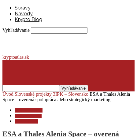
Správy
Návody
Krypto Blog
Vyhľadávanie
kryptoatlas.sk
Úvod
Slovenské projekty
3IPK – Slovensko
ESA a Thales Alenia
Space – overená spolupráca alebo strategický marketing
Slovenské projekty
3IPK – Slovensko
3IPK pod lupou
ESA a Thales Alenia Space – overená