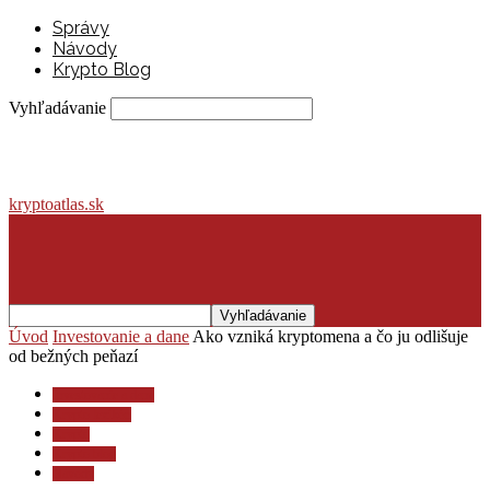
Správy
Návody
Krypto Blog
Vyhľadávanie
kryptoatlas.sk
Úvod
Investovanie a dane
Ako vzniká kryptomena a čo ju odlišuje
od bežných peňazí
Investovanie a dane
Krypto lexikón
Krypto
Krypto blog
Návody