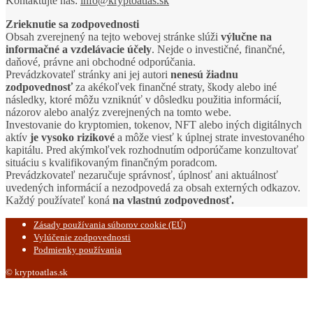
Kontaktujte nás:
info@kryptoatlas.sk
Zrieknutie sa zodpovednosti
Obsah zverejnený na tejto webovej stránke slúži
výlučne na
informačné a vzdelávacie účely
. Nejde o investičné, finančné,
daňové, právne ani obchodné odporúčania.
Prevádzkovateľ stránky ani jej autori
nenesú žiadnu
zodpovednosť
za akékoľvek finančné straty, škody alebo iné
následky, ktoré môžu vzniknúť v dôsledku použitia informácií,
názorov alebo analýz zverejnených na tomto webe.
Investovanie do kryptomien, tokenov, NFT alebo iných digitálnych
aktív
je vysoko rizikové
a môže viesť k úplnej strate investovaného
kapitálu. Pred akýmkoľvek rozhodnutím odporúčame konzultovať
situáciu s kvalifikovaným finančným poradcom.
Prevádzkovateľ nezaručuje správnosť, úplnosť ani aktuálnosť
uvedených informácií a nezodpovedá za obsah externých odkazov.
Každý používateľ koná
na vlastnú zodpovednosť.
Zásady používania súborov cookie (EÚ)
Vylúčenie zodpovednosti
Podmienky používania
© kryptoatlas.sk