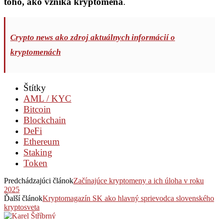
toho, ako vzniká kryptomena
.
Crypto news ako zdroj aktuálnych informácií o
kryptomenách
Štítky
AML / KYC
Bitcoin
Blockchain
DeFi
Ethereum
Staking
Token
Predchádzajúci článok
Začínajúce kryptomeny a ich úloha v roku
2025
Ďalší článok
Kryptomagazín SK ako hlavný sprievodca slovenského
kryptosveta