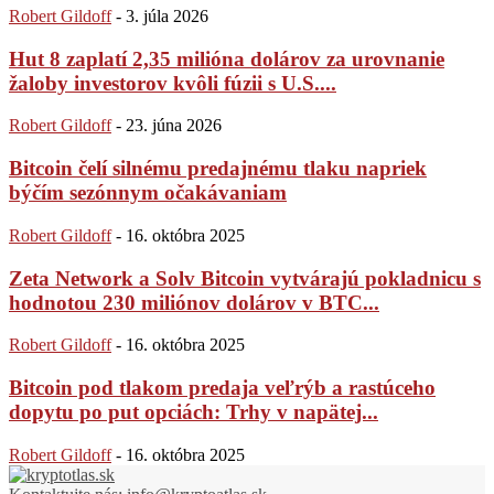
Robert Gildoff
-
3. júla 2026
Hut 8 zaplatí 2,35 milióna dolárov za urovnanie
žaloby investorov kvôli fúzii s U.S....
Robert Gildoff
-
23. júna 2026
Bitcoin čelí silnému predajnému tlaku napriek
býčím sezónnym očakávaniam
Robert Gildoff
-
16. októbra 2025
Zeta Network a Solv Bitcoin vytvárajú pokladnicu s
hodnotou 230 miliónov dolárov v BTC...
Robert Gildoff
-
16. októbra 2025
Bitcoin pod tlakom predaja veľrýb a rastúceho
dopytu po put opciách: Trhy v napätej...
Robert Gildoff
-
16. októbra 2025