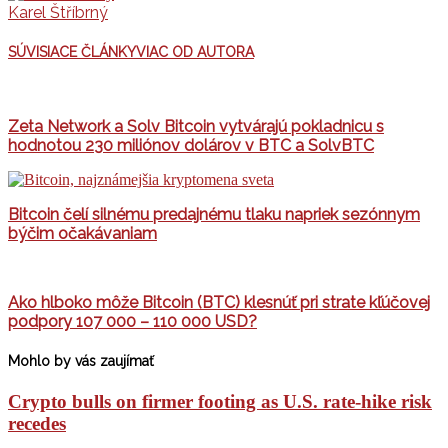
Karel Štříbrný
SÚVISIACE ČLÁNKY
VIAC OD AUTORA
Zeta Network a Solv Bitcoin vytvárajú pokladnicu s
hodnotou 230 miliónov dolárov v BTC a SolvBTC
Bitcoin čelí silnému predajnému tlaku napriek sezónnym
býčim očakávaniam
Ako hlboko môže Bitcoin (BTC) klesnúť pri strate kľúčovej
podpory 107 000 – 110 000 USD?
Mohlo by vás zaujímať
Crypto bulls on firmer footing as U.S. rate-hike risk
recedes