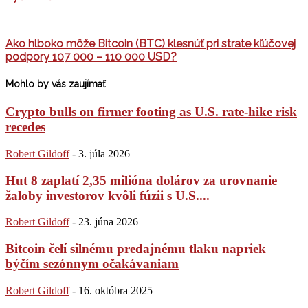
Ako hlboko môže Bitcoin (BTC) klesnúť pri strate kľúčovej
podpory 107 000 – 110 000 USD?
Mohlo by vás zaujímať
Crypto bulls on firmer footing as U.S. rate-hike risk
recedes
Robert Gildoff
-
3. júla 2026
Hut 8 zaplatí 2,35 milióna dolárov za urovnanie
žaloby investorov kvôli fúzii s U.S....
Robert Gildoff
-
23. júna 2026
Bitcoin čelí silnému predajnému tlaku napriek
býčím sezónnym očakávaniam
Robert Gildoff
-
16. októbra 2025