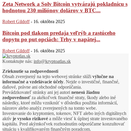
Zeta Network a Solv Bitcoin vytvárajú pokladnicu s
hodnotou 230 miliónov dolárov v BTC...
Robert Gildoff
-
16. októbra 2025
Bitcoin pod tlakom predaja veľrýb a rastúceho
dopytu po put opciách: Trhy v napätej...
Robert Gildoff
-
16. októbra 2025
Kontaktujte nás:
info@kryptoatlas.sk
Zrieknutie sa zodpovednosti
Obsah zverejnený na tejto webovej stránke slúži
výlučne na
informačné a vzdelávacie účely
. Nejde o investičné, finančné,
daňové, právne ani obchodné odporúčania.
Prevádzkovateľ stránky ani jej autori
nenesú žiadnu
zodpovednosť
za akékoľvek finančné straty, škody alebo iné
následky, ktoré môžu vzniknúť v dôsledku použitia informácií,
názorov alebo analýz zverejnených na tomto webe.
Investovanie do kryptomien, tokenov, NFT alebo iných digitálnych
aktív
je vysoko rizikové
a môže viesť k úplnej strate investovaného
kapitálu. Pred akýmkoľvek rozhodnutím odporúčame konzultovať
situáciu s kvalifikovaným finančným poradcom.