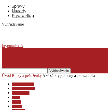
Správy
Návody
Krypto Blog
Vyhľadávanie
kryptoatlas.sk
Úvod
Burzy a peňaženky
Aké sú kryptomeny a ako sa delia
Burzy a peňaženky
Investovanie a dane
Krypto lexikón
Krypto
Návody
Novinky