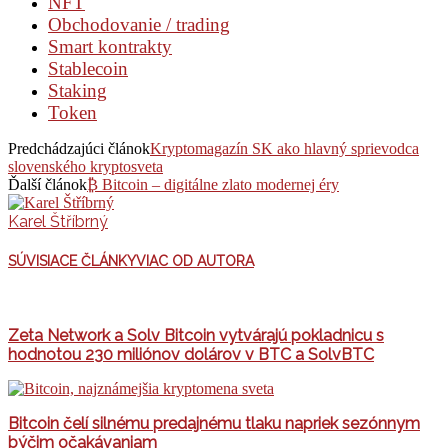
NFT
Obchodovanie / trading
Smart kontrakty
Stablecoin
Staking
Token
Predchádzajúci článok
Kryptomagazín SK ako hlavný sprievodca
slovenského kryptosveta
Ďalší článok
₿ Bitcoin – digitálne zlato modernej éry
Karel Štříbrný
SÚVISIACE ČLÁNKY
VIAC OD AUTORA
Zeta Network a Solv Bitcoin vytvárajú pokladnicu s
hodnotou 230 miliónov dolárov v BTC a SolvBTC
Bitcoin čelí silnému predajnému tlaku napriek sezónnym
býčim očakávaniam