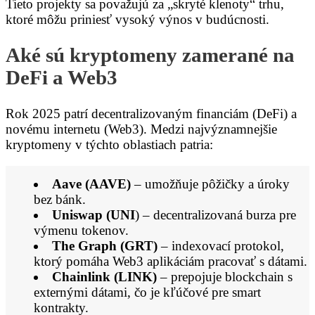
Tieto projekty sa považujú za „skryté klenoty“ trhu,
ktoré môžu priniesť vysoký výnos v budúcnosti.
Aké sú kryptomeny zamerané na
DeFi a Web3
Rok 2025 patrí decentralizovaným financiám (DeFi) a
novému internetu (Web3). Medzi najvýznamnejšie
kryptomeny v týchto oblastiach patria:
Aave (AAVE)
– umožňuje pôžičky a úroky
bez bánk.
Uniswap (UNI
) – decentralizovaná burza pre
výmenu tokenov.
The Graph (GRT)
– indexovací protokol,
ktorý pomáha Web3 aplikáciám pracovať s dátami.
Chainlink (LINK)
– prepojuje blockchain s
externými dátami, čo je kľúčové pre smart
kontrakty.