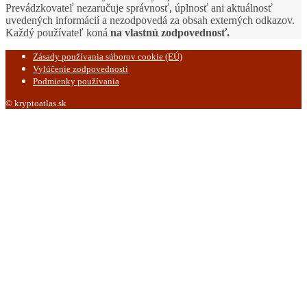
Prevádzkovateľ nezaručuje správnosť, úplnosť ani aktuálnosť
uvedených informácií a nezodpovedá za obsah externých odkazov.
Každý používateľ koná
na vlastnú zodpovednosť.
Zásady používania súborov cookie (EÚ)
Vylúčenie zodpovednosti
Podmienky používania
© kryptoatlas.sk