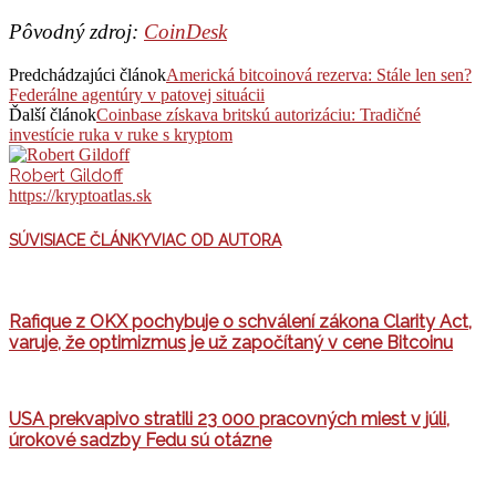
Pôvodný zdroj:
CoinDesk
Predchádzajúci článok
Americká bitcoinová rezerva: Stále len sen?
Federálne agentúry v patovej situácii
Ďalší článok
Coinbase získava britskú autorizáciu: Tradičné
investície ruka v ruke s kryptom
Robert Gildoff
https://kryptoatlas.sk
SÚVISIACE ČLÁNKY
VIAC OD AUTORA
Rafique z OKX pochybuje o schválení zákona Clarity Act,
varuje, že optimizmus je už započítaný v cene Bitcoinu
USA prekvapivo stratili 23 000 pracovných miest v júli,
úrokové sadzby Fedu sú otázne