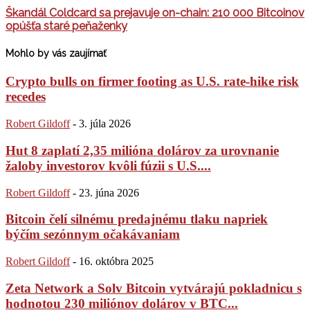
Škandál Coldcard sa prejavuje on-chain: 210 000 Bitcoinov
opúšťa staré peňaženky
Mohlo by vás zaujímať
Crypto bulls on firmer footing as U.S. rate-hike risk
recedes
Robert Gildoff
-
3. júla 2026
Hut 8 zaplatí 2,35 milióna dolárov za urovnanie
žaloby investorov kvôli fúzii s U.S....
Robert Gildoff
-
23. júna 2026
Bitcoin čelí silnému predajnému tlaku napriek
býčím sezónnym očakávaniam
Robert Gildoff
-
16. októbra 2025
Zeta Network a Solv Bitcoin vytvárajú pokladnicu s
hodnotou 230 miliónov dolárov v BTC...