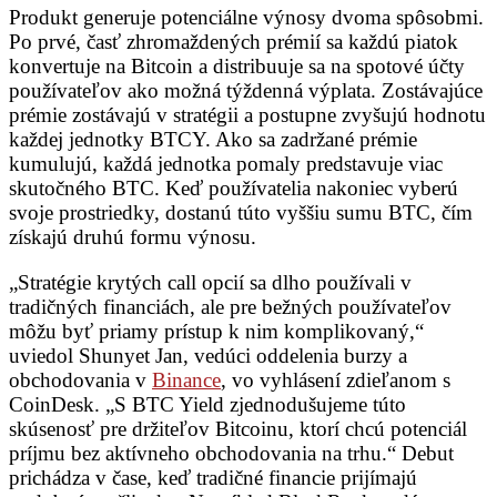
Produkt generuje potenciálne výnosy dvoma spôsobmi.
Po prvé, časť zhromaždených prémií sa každú piatok
konvertuje na Bitcoin a distribuuje sa na spotové účty
používateľov ako možná týždenná výplata. Zostávajúce
prémie zostávajú v stratégii a postupne zvyšujú hodnotu
každej jednotky BTCY. Ako sa zadržané prémie
kumulujú, každá jednotka pomaly predstavuje viac
skutočného BTC. Keď používatelia nakoniec vyberú
svoje prostriedky, dostanú túto vyššiu sumu BTC, čím
získajú druhú formu výnosu.
„Stratégie krytých call opcií sa dlho používali v
tradičných financiách, ale pre bežných používateľov
môžu byť priamy prístup k nim komplikovaný,“
uviedol Shunyet Jan, vedúci oddelenia burzy a
obchodovania v
Binance
, vo vyhlásení zdieľanom s
CoinDesk. „S BTC Yield zjednodušujeme túto
skúsenosť pre držiteľov Bitcoinu, ktorí chcú potenciál
príjmu bez aktívneho obchodovania na trhu.“ Debut
prichádza v čase, keď tradičné financie prijímajú