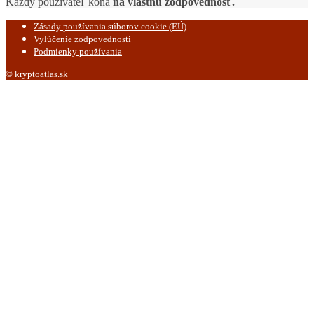
Každý používateľ koná
na vlastnú zodpovednosť.
Zásady používania súborov cookie (EÚ)
Vylúčenie zodpovednosti
Podmienky používania
© kryptoatlas.sk