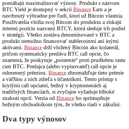
pomáhajú maximalizovať výnosy. Produkt s názvom
BTC Yield je dostupný v sekcii
Binance
Earn a je
navrhnutý výhradne pre ľudí, ktorí už Bitcoin vlastnia.
Používatelia vložia svoj Bitcoin do produktu a získajú
internú pozíciu nazvanú BTCY, ktorá sleduje ich podiel
v stratégii. Všetko zostáva denominované v BTC a
produkt nemožno financovať stablecoinmi ani inými
aktívami.
Binance
drží vložený Bitcoin ako kolaterál,
pričom systematicky predáva BTC call opcie, čo
znamená, že poskytuje „poistenie“ proti prudkému rastu
cien BTC. Predajca (alebo vypisovateľ) call opcie je
odmenený prémiou.
Binance
zhromažďuje tieto prémie
a väčšinu z nich zdieľa s účastníkmi. Tento prístup s
krytými call opciami, bežný v kryptomenách aj
tradičných financiách, si zvyčajne vyžaduje hlboké
znalosti opcií. Verzia od
Binance
ho sprístupňuje
bežným obchodníkom tým, že všetko riadi v zákulisí.
Dva typy výnosov