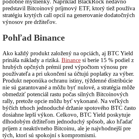
podobné myšlienky. Napríklad BlackRock nedávno
predstavil Bitcoinový príjmový ETF, ktorý tiež používa
stratégiu krytých call opcií na generovanie dodatočných
výnosov pre držiteľov.
Pohľad Binance
Ako každý produkt založený na opciách, aj BTC Yield
prináša náklady a riziká.
Binance
si berie 15 % podiel z
hrubých opčných prémií pred výpočtom výnosu pre
používateľa a pri ukončení sa účtujú poplatky za výber.
Produkt neponúka ochranu istiny, týždenné distribúcie
nie sú garantované a môžu byť nulové, a stratégia môže
obmedziť potenciál rastu počas silných Bitcoinových
rally, pretože opcie môžu byť vykonané. Na veľkých
býčích trhoch jednoduché držanie spotového BTC často
dosiahne lepší výkon. Celkovo, BTC Yield poskytuje
dlhodobým držiteľom jednoduchý spôsob, ako hľadať
príjem z neaktívneho Bitcoinu, ale je najvhodnejší pre
tých, ktorí sú spokojní s kompromismi.