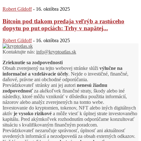
Robert Gildoff
-
16. októbra 2025
Bitcoin pod tlakom predaja veľrýb a rastúceho
dopytu po put opciách: Trhy v napätej...
Robert Gildoff
-
16. októbra 2025
Kontaktujte nás:
info@kryptoatlas.sk
Zrieknutie sa zodpovednosti
Obsah zverejnený na tejto webovej stránke slúži
výlučne na
informačné a vzdelávacie účely
. Nejde o investičné, finančné,
daňové, právne ani obchodné odporúčania.
Prevádzkovateľ stránky ani jej autori
nenesú žiadnu
zodpovednosť
za akékoľvek finančné straty, škody alebo iné
následky, ktoré môžu vzniknúť v dôsledku použitia informácií,
názorov alebo analýz zverejnených na tomto webe.
Investovanie do kryptomien, tokenov, NFT alebo iných digitálnych
aktív
je vysoko rizikové
a môže viesť k úplnej strate investovaného
kapitálu. Pred akýmkoľvek rozhodnutím odporúčame konzultovať
situáciu s kvalifikovaným finančným poradcom.
Prevádzkovateľ nezaručuje správnosť, úplnosť ani aktuálnosť
uvedených informácií a nezodpovedá za obsah externých odkazov.