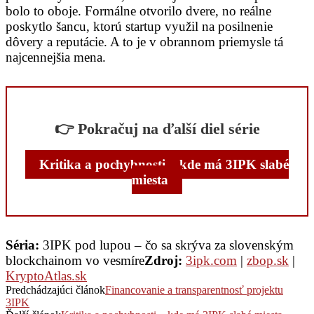
bolo to oboje. Formálne otvorilo dvere, no reálne
poskytlo šancu, ktorú startup využil na posilnenie
dôvery a reputácie. A to je v obrannom priemysle tá
najcennejšia mena.
👉 Pokračuj na ďalší diel série
Kritika a pochybnosti – kde má 3IPK slabé
miesta
Séria:
3IPK pod lupou – čo sa skrýva za slovenským
blockchainom vo vesmíre
Zdroj:
3ipk.com
|
zbop.sk
|
KryptoAtlas.sk
Predchádzajúci článok
Financovanie a transparentnosť projektu
3IPK