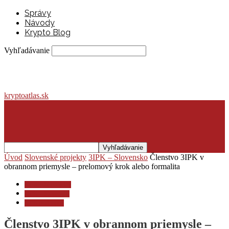
Správy
Návody
Krypto Blog
Vyhľadávanie
kryptoatlas.sk
Úvod
Slovenské projekty
3IPK – Slovensko
Členstvo 3IPK v
obrannom priemysle – prelomový krok alebo formalita
Slovenské projekty
3IPK – Slovensko
3IPK pod lupou
Členstvo 3IPK v obrannom priemysle –