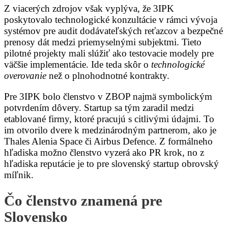
Z viacerých zdrojov však vyplýva, že 3IPK
poskytovalo technologické konzultácie v rámci vývoja
systémov pre audit dodávateľských reťazcov a bezpečné
prenosy dát medzi priemyselnými subjektmi. Tieto
pilotné projekty mali slúžiť ako testovacie modely pre
väčšie implementácie. Ide teda skôr o
technologické
overovanie
než o plnohodnotné kontrakty.
Pre 3IPK bolo členstvo v ZBOP najmä symbolickým
potvrdením dôvery. Startup sa tým zaradil medzi
etablované firmy, ktoré pracujú s citlivými údajmi. To
im otvorilo dvere k medzinárodným partnerom, ako je
Thales Alenia Space či Airbus Defence. Z formálneho
hľadiska možno členstvo vyzerá ako PR krok, no z
hľadiska reputácie je to pre slovenský startup obrovský
míľnik.
Čo členstvo znamená pre
Slovensko