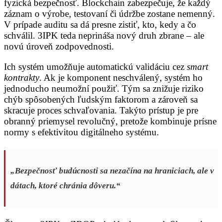
fyzická bezpečnosť. Blockchain zabezpečuje, že každý
záznam o výrobe, testovaní či údržbe zostane nemenný.
V prípade auditu sa dá presne zistiť, kto, kedy a čo
schválil. 3IPK teda neprináša nový druh zbrane – ale
novú úroveň zodpovednosti.
Ich systém umožňuje automatickú validáciu cez
smart
kontrakty
. Ak je komponent neschválený, systém ho
jednoducho neumožní použiť. Tým sa znižuje riziko
chýb spôsobených ľudským faktorom a zároveň sa
skracuje proces schvaľovania. Takýto prístup je pre
obranný priemysel revolučný, pretože kombinuje prísne
normy s efektivitou digitálneho systému.
„Bezpečnosť budúcnosti sa nezačína na hraniciach, ale v
dátach, ktoré chránia dôveru.“