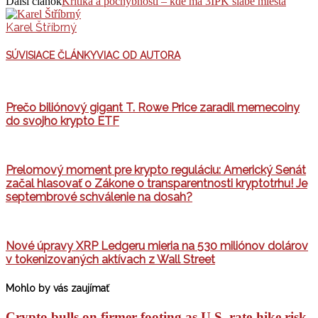
Ďalší článok
Kritika a pochybnosti – kde má 3IPK slabé miesta
Karel Štříbrný
SÚVISIACE ČLÁNKY
VIAC OD AUTORA
Prečo biliónový gigant T. Rowe Price zaradil memecoiny
do svojho krypto ETF
Prelomový moment pre krypto reguláciu: Americký Senát
začal hlasovať o Zákone o transparentnosti kryptotrhu! Je
septembrové schválenie na dosah?
Nové úpravy XRP Ledgeru mieria na 530 miliónov dolárov
v tokenizovaných aktívach z Wall Street
Mohlo by vás zaujímať
Crypto bulls on firmer footing as U.S. rate-hike risk