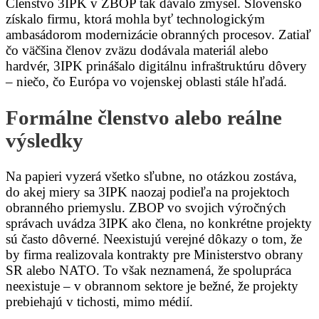
Členstvo 3IPK v ZBOP tak dávalo zmysel. Slovensko
získalo firmu, ktorá mohla byť technologickým
ambasádorom modernizácie obranných procesov. Zatiaľ
čo väčšina členov zväzu dodávala materiál alebo
hardvér, 3IPK prinášalo digitálnu infraštruktúru dôvery
– niečo, čo Európa vo vojenskej oblasti stále hľadá.
Formálne členstvo alebo reálne
výsledky
Na papieri vyzerá všetko sľubne, no otázkou zostáva,
do akej miery sa 3IPK naozaj podieľa na projektoch
obranného priemyslu. ZBOP vo svojich výročných
správach uvádza 3IPK ako člena, no konkrétne projekty
sú často dôverné. Neexistujú verejné dôkazy o tom, že
by firma realizovala kontrakty pre Ministerstvo obrany
SR alebo NATO. To však neznamená, že spolupráca
neexistuje – v obrannom sektore je bežné, že projekty
prebiehajú v tichosti, mimo médií.