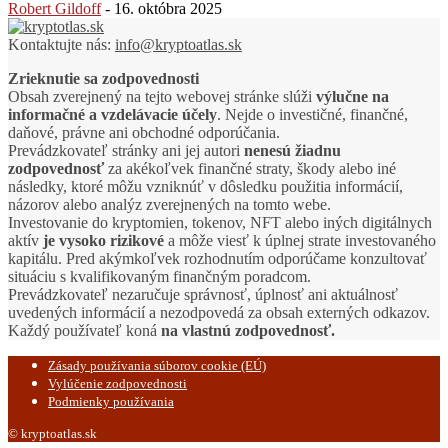
Robert Gildoff
-
16. októbra 2025
Kontaktujte nás:
info@kryptoatlas.sk
Zrieknutie sa zodpovednosti
Obsah zverejnený na tejto webovej stránke slúži
výlučne na
informačné a vzdelávacie účely
. Nejde o investičné, finančné,
daňové, právne ani obchodné odporúčania.
Prevádzkovateľ stránky ani jej autori
nenesú žiadnu
zodpovednosť
za akékoľvek finančné straty, škody alebo iné
následky, ktoré môžu vzniknúť v dôsledku použitia informácií,
názorov alebo analýz zverejnených na tomto webe.
Investovanie do kryptomien, tokenov, NFT alebo iných digitálnych
aktív
je vysoko rizikové
a môže viesť k úplnej strate investovaného
kapitálu. Pred akýmkoľvek rozhodnutím odporúčame konzultovať
situáciu s kvalifikovaným finančným poradcom.
Prevádzkovateľ nezaručuje správnosť, úplnosť ani aktuálnosť
uvedených informácií a nezodpovedá za obsah externých odkazov.
Každý používateľ koná
na vlastnú zodpovednosť.
Zásady používania súborov cookie (EÚ)
Vylúčenie zodpovednosti
Podmienky používania
© kryptoatlas.sk