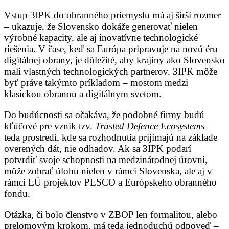
Vstup 3IPK do obranného priemyslu má aj širší rozmer
– ukazuje, že Slovensko dokáže generovať nielen
výrobné kapacity, ale aj inovatívne technologické
riešenia. V čase, keď sa Európa pripravuje na novú éru
digitálnej obrany, je dôležité, aby krajiny ako Slovensko
mali vlastných technologických partnerov. 3IPK môže
byť práve takýmto príkladom – mostom medzi
klasickou obranou a digitálnym svetom.
Do budúcnosti sa očakáva, že podobné firmy budú
kľúčové pre vznik tzv.
Trusted Defence Ecosystems
–
teda prostredí, kde sa rozhodnutia prijímajú na základe
overených dát, nie odhadov. Ak sa 3IPK podarí
potvrdiť svoje schopnosti na medzinárodnej úrovni,
môže zohrať úlohu nielen v rámci Slovenska, ale aj v
rámci EÚ projektov PESCO a Európskeho obranného
fondu.
Otázka, či bolo členstvo v ZBOP len formalitou, alebo
prelomovým krokom, má teda jednoduchú odpoveď –