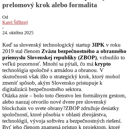
prelomový krok alebo formalita
Od
Karel Štříbrný
-
24. októbra 2025
Keď sa slovenský technologický startup
3IPK
v roku
2019 stal členom
Zväzu bezpečnostného a obranného
priemyslu Slovenskej republiky (ZBOP)
, vzbudilo to
veľkú pozornosť. Mnohí sa pýtali, čo má
krypto
technológia spoločné s armádou a obranou. V
skutočnosti však išlo o strategický krok, ktorý mohol
zmeniť spôsob, akým Slovensko pristupuje k
digitalizácii bezpečnostného sektora.
Otázka znie – bolo toto členstvo len formálnym gestom,
alebo naozaj otvorilo nové dvere pre slovenský
blockchain vo svete obrany?ZBOP združuje desiatky
spoločností, ktoré pôsobia v oblasti zbrojárstva,
technológií, vývoja softvéru a bezpečnostných riešení.
Byť jeho členom znamená prístup k projektom, ktoré