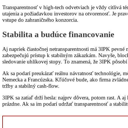
Transparentnosť v high-tech odvetviach je vždy citlivá t
utajenia a požiadavkou investorov na otvorenosť. Je prav
vstupe do zahraničného konzorcia.
Stabilita a budúce financovanie
Aj napriek čiastočnej netransparentnosti má 3IPK pevné 
zabezpečujú prístup k stabilným zákazkám. Navyše, block
sledovanie uhlíkovej stopy. To znamená, že 3IPK pôsobí 
Ak sa podarí preukázať reálnu návratnosť technológie, mô
Nemecka a Francúzska. Kľúčové bude, ako firma zvládne p
tržby a stabilný cash-flow.
3IPK sa zatiaľ drží hesla: najprv dôvera, potom rast. A a
prázdne. Ak sa im podarí udržať transparentnosť a stabil