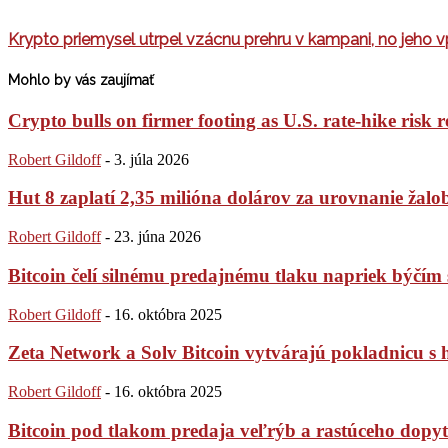
Krypto priemysel utrpel vzácnu prehru v kampani, no jeho
Mohlo by vás zaujímať
Crypto bulls on firmer footing as U.S. rate-hike risk r
Robert Gildoff
-
3. júla 2026
Hut 8 zaplatí 2,35 milióna dolárov za urovnanie žaloby
Robert Gildoff
-
23. júna 2026
Bitcoin čelí silnému predajnému tlaku napriek býč
Robert Gildoff
-
16. októbra 2025
Zeta Network a Solv Bitcoin vytvárajú pokladnicu s
Robert Gildoff
-
16. októbra 2025
Bitcoin pod tlakom predaja veľrýb a rastúceho dopytu