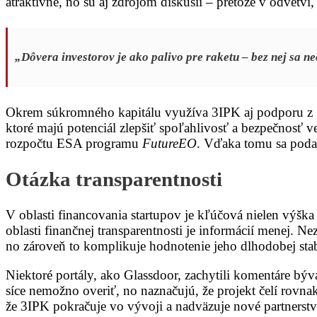
atraktívne, no sú aj zdrojom diskusií – pretože v odvetví
„Dôvera investorov je ako palivo pre raketu – bez nej sa ne
Okrem súkromného kapitálu využíva 3IPK aj podporu z 
ktoré majú potenciál zlepšiť spoľahlivosť a bezpečnosť v
rozpočtu ESA programu
FutureEO
. Vďaka tomu sa podar
Otázka transparentnosti
V oblasti financovania startupov je kľúčová nielen výška
oblasti finančnej transparentnosti je informácií menej. N
no zároveň to komplikuje hodnotenie jeho dlhodobej stabi
Niektoré portály, ako Glassdoor, zachytili komentáre bý
síce nemožno overiť, no naznačujú, že projekt čelí rovna
že 3IPK pokračuje vo vývoji a nadväzuje nové partnerstvá