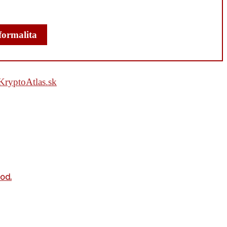
formalita
KryptoAtlas.sk
vod.