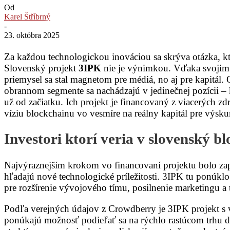
Od
Karel Štříbrný
-
23. októbra 2025
Za každou technologickou inováciou sa skrýva otázka, kto
Slovenský projekt
3IPK
nie je výnimkou. Vďaka svojim
priemysel sa stal magnetom pre médiá, no aj pre kapitál.
obrannom segmente sa nachádzajú v jedinečnej pozícii – 
už od začiatku. Ich projekt je financovaný z viacerých z
víziu blockchainu vo vesmíre na reálny kapitál pre výsk
Investori ktorí veria v slovenský b
Najvýraznejším krokom vo financovaní projektu bolo zapo
hľadajú nové technologické príležitosti. 3IPK tu ponúklo 
pre rozšírenie vývojového tímu, posilnenie marketingu 
Podľa verejných údajov z Crowdberry je 3IPK projekt 
ponúkajú možnosť podieľať sa na rýchlo rastúcom trhu di