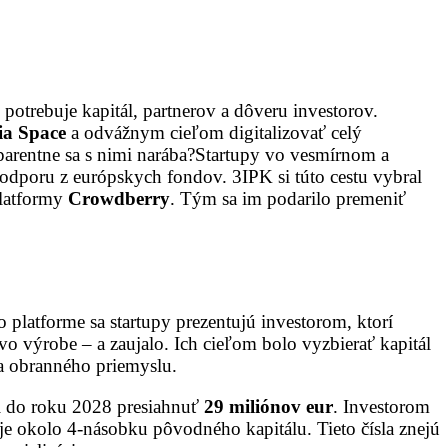
d potrebuje kapitál, partnerov a dôveru investorov.
ia Space
a odvážnym cieľom digitalizovať celý
nsparentne sa s nimi narába?Startupy vo vesmírnom a
podporu z európskych fondov. 3IPK si túto cestu vybral
platformy
Crowdberry
. Tým sa im podarilo premeniť
platforme sa startupy prezentujú investorom, ktorí
vo výrobe – a zaujalo. Ich cieľom bolo vyzbierať kapitál
a obranného priemyslu.
i do roku 2028 presiahnuť
29 miliónov eur
. Investorom
je okolo 4-násobku pôvodného kapitálu. Tieto čísla znejú