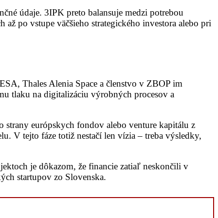
ančné údaje. 3IPK preto balansuje medzi potrebou
 až po vstupe väčšieho strategického investora alebo pri
s ESA, Thales Alenia Space a členstvo v ZBOP im
mu tlaku na digitalizáciu výrobných procesov a
zo strany európskych fondov alebo venture kapitálu z
 tejto fáze totiž nestačí len vízia – treba výsledky,
jektoch je dôkazom, že financie zatiaľ neskončili v
kých startupov zo Slovenska.