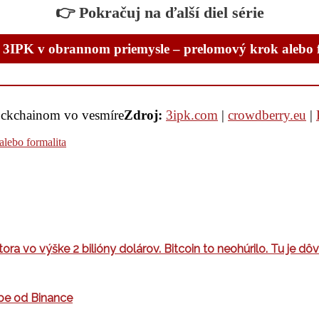
👉 Pokračuj na ďalší diel série
 3IPK v obrannom priemysle – prelomový krok alebo 
ockchainom vo vesmíre
Zdroj:
3ipk.com
|
crowdberry.eu
|
lebo formalita
ora vo výške 2 bilióny dolárov. Bitcoin to neohúrilo. Tu je dô
obe od Binance