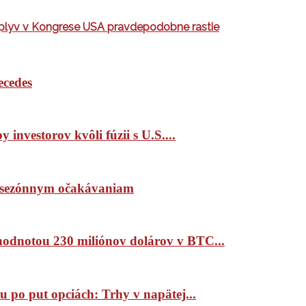
 vplyv v Kongrese USA pravdepodobne rastie
ecedes
 investorov kvôli fúzii s U.S....
ím sezónnym očakávaniam
 hodnotou 230 miliónov dolárov v BTC...
 po put opciách: Trhy v napätej...