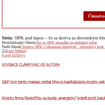
Členstvo
Séria:
3IPK pod lupou – čo sa skrýva za slovenským bl
Predchádzajúci článok
Ako sa 3IPK presadilo na globálnej scéne
Ďalší článok
Členstvo 3IPK v obrannom priemysle – prelomový krok a
Karel Štříbrný
SÚVISIACE ČLÁNKY
VIAC OD AUTORA
S&P 500 tento mesiac pridal trhovú kapitalizáciu krypto sekt
Krypto firma RedotPay sa bude „energicky“ brániť proti žal