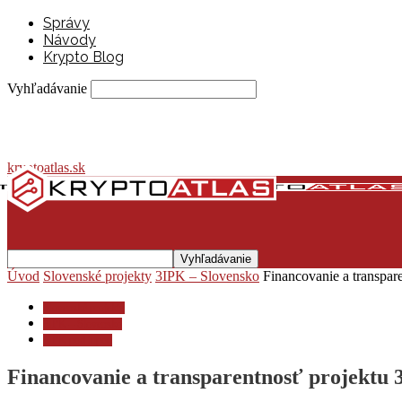
Správy
Návody
Krypto Blog
Vyhľadávanie
kryptoatlas.sk
Úvod
Slovenské projekty
3IPK – Slovensko
Financovanie a transpar
Slovenské projekty
3IPK – Slovensko
3IPK pod lupou
Financovanie a transparentnosť projektu