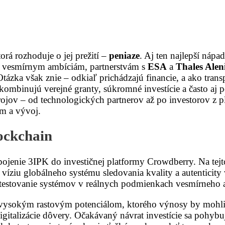
rá rozhoduje o jej prežití –
peniaze
. Aj ten najlepší nápa
 vesmírnym ambíciám, partnerstvám s
ESA
a
Thales Alen
 Otázka však znie – odkiaľ prichádzajú financie, a ako tra
kombinujú verejné granty, súkromné investície a často aj 
drojov – od technologických partnerov až po investorov z 
um a vývoj.
lockchain
jenie 3IPK do investičnej platformy Crowdberry. Na tejto 
víziu globálneho systému sledovania kvality a autenticity 
a testovanie systémov v reálnych podmienkach vesmírneho 
s vysokým rastovým potenciálom, ktorého výnosy by mohl
gitalizácie dôvery. Očakávaný návrat investície sa pohybu