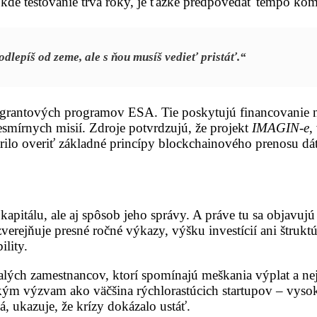
, kde testovanie trvá roky, je ťažké predpovedať tempo kome
odlepíš od zeme, ale s ňou musíš vedieť pristáť.“
grantových programov ESA. Tie poskytujú financovanie 
esmírnych misií. Zdroje potvrdzujú, že projekt
IMAGIN-e
,
ilo overiť základné princípy blockchainového prenosu dát
 kapitálu, ale aj spôsob jeho správy. A práve tu sa objavu
ezverejňuje presné ročné výkazy, výšku investícií ani štru
lity.
valých zamestnancov, ktorí spomínajú meškania výplat a n
kým výzvam ako väčšina rýchlorastúcich startupov – vysoké
, ukazuje, že krízy dokázalo ustáť.