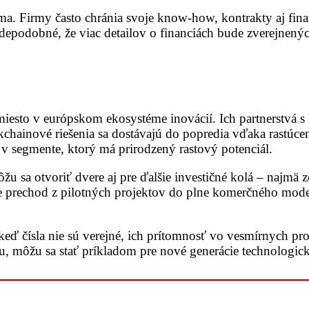
éma. Firmy často chránia svoje know-how, kontrakty aj fin
depodobné, že viac detailov o financiách bude zverejnených
miesto v európskom ekosystéme inovácií. Ich partnerstvá 
chainové riešenia sa dostávajú do popredia vďaka rastúce
v segmente, ktorý má prirodzený rastový potenciál.
žu sa otvoriť dvere aj pre ďalšie investičné kolá – najmä 
rechod z pilotných projektov do plne komerčného modelu. V
j keď čísla nie sú verejné, ich prítomnosť vo vesmírnych pro
itu, môžu sa stať príkladom pre nové generácie technologic