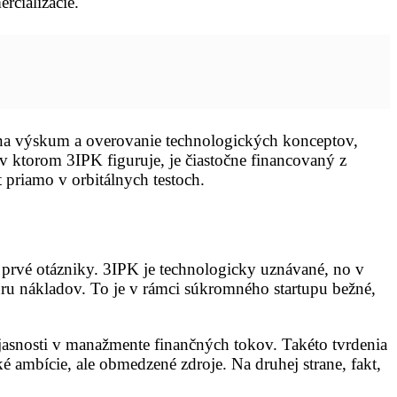
rcializácie.
na výskum a overovanie technologických konceptov,
 v ktorom 3IPK figuruje, je čiastočne financovaný z
 priamo v orbitálnych testoch.
jú prvé otázniky. 3IPK je technologicky uznávané, no v
ktúru nákladov. To je v rámci súkromného startupu bežné,
ejasnosti v manažmente finančných tokov. Takéto tvrdenia
 ambície, ale obmedzené zdroje. Na druhej strane, fakt,