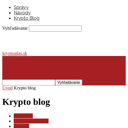
Správy
Návody
Krypto Blog
Vyhľadávanie
kryptoatlas.sk
Úvod
Krypto blog
Krypto blog
Ako začať
Burzy a peňaženky
Financie