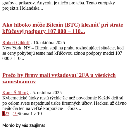
grafov a príkazov, Anycoin je niečo pre teba. Tento európsky
projekt z Holandska...
Ako hlboko môže Bitcoin (BTC) klesnúť pri strate
kľúčovej podpory 107 000 – 110...
Robert Gildoff
-
16. októbra 2025
New York, NY – Bitcoin stojí na prahu rozhodujúcej situácie, keď
sa ceny pohybujú tesne nad kľúčovou zónou podpory medzi 107
000 a 110...
Prečo by firmy mali vyžadovať 2FA u všetkých
zamestnancov
Karel Štříbrný
-
5. októbra 2025
Kybernetické útoky rastú rýchlejšie než povedomie Každý deň sú
po celom svete napadnuté tisíce firemných účtov. Hackeri už dávno
neútočia len na veľké korporácie – čoraz...
1
2
3
...
19
Strana 1 z 19
Mohlo by vás zaujímať