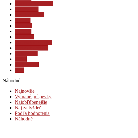
Investovanie a dane
Krypto blog
Krypto lexikón
Návody
Novinky
Regióny
Regulácia
Slovenské projekty
Správy a analýzy
Stablecoiny
Ťažba
Technológia
Trhy
Náhodné
Najnovšie
Vybrané príspevky
Najobľúbenejšie
Naj za týždeň
Podľa hodnotenia
Náhodné