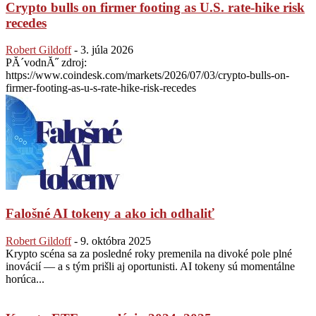
Crypto bulls on firmer footing as U.S. rate-hike risk
recedes
Robert Gildoff
-
3. júla 2026
PĂ´vodnĂ˝ zdroj:
https://www.coindesk.com/markets/2026/07/03/crypto-bulls-on-
firmer-footing-as-u-s-rate-hike-risk-recedes
Falošné AI tokeny a ako ich odhaliť
Robert Gildoff
-
9. októbra 2025
Krypto scéna sa za posledné roky premenila na divoké pole plné
inovácií — a s tým prišli aj oportunisti. AI tokeny sú momentálne
horúca...