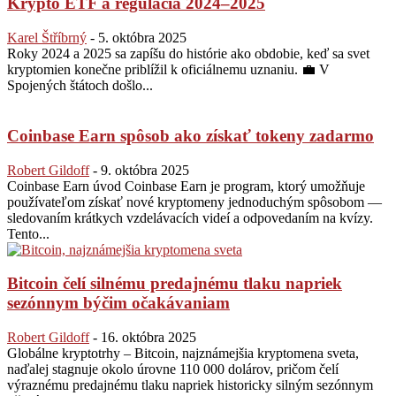
Krypto ETF a regulácia 2024–2025
Karel Štříbrný
-
5. októbra 2025
Roky 2024 a 2025 sa zapíšu do histórie ako obdobie, keď sa svet
kryptomien konečne priblížil k oficiálnemu uznaniu. 💼 V
Spojených štátoch došlo...
Coinbase Earn spôsob ako získať tokeny zadarmo
Robert Gildoff
-
9. októbra 2025
Coinbase Earn úvod Coinbase Earn je program, ktorý umožňuje
používateľom získať nové kryptomeny jednoduchým spôsobom —
sledovaním krátkych vzdelávacích videí a odpovedaním na kvízy.
Tento...
Bitcoin čelí silnému predajnému tlaku napriek
sezónnym býčim očakávaniam
Robert Gildoff
-
16. októbra 2025
Globálne kryptotrhy – Bitcoin, najznámejšia kryptomena sveta,
naďalej stagnuje okolo úrovne 110 000 dolárov, pričom čelí
výraznému predajnému tlaku napriek historicky silným sezónnym