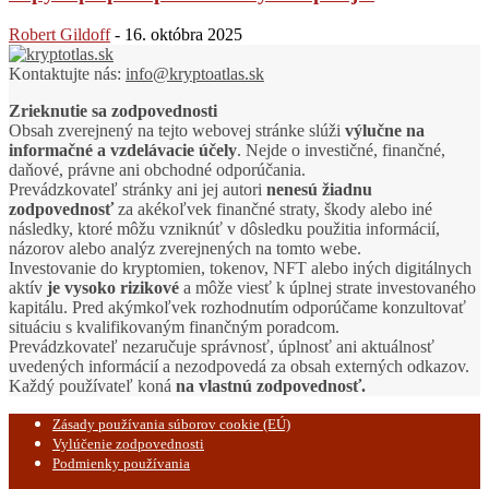
Robert Gildoff
-
16. októbra 2025
Kontaktujte nás:
info@kryptoatlas.sk
Zrieknutie sa zodpovednosti
Obsah zverejnený na tejto webovej stránke slúži
výlučne na
informačné a vzdelávacie účely
. Nejde o investičné, finančné,
daňové, právne ani obchodné odporúčania.
Prevádzkovateľ stránky ani jej autori
nenesú žiadnu
zodpovednosť
za akékoľvek finančné straty, škody alebo iné
následky, ktoré môžu vzniknúť v dôsledku použitia informácií,
názorov alebo analýz zverejnených na tomto webe.
Investovanie do kryptomien, tokenov, NFT alebo iných digitálnych
aktív
je vysoko rizikové
a môže viesť k úplnej strate investovaného
kapitálu. Pred akýmkoľvek rozhodnutím odporúčame konzultovať
situáciu s kvalifikovaným finančným poradcom.
Prevádzkovateľ nezaručuje správnosť, úplnosť ani aktuálnosť
uvedených informácií a nezodpovedá za obsah externých odkazov.
Každý používateľ koná
na vlastnú zodpovednosť.
Zásady používania súborov cookie (EÚ)
Vylúčenie zodpovednosti
Podmienky používania