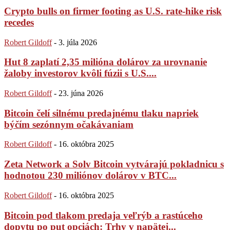
Crypto bulls on firmer footing as U.S. rate-hike risk
recedes
Robert Gildoff
-
3. júla 2026
Hut 8 zaplatí 2,35 milióna dolárov za urovnanie
žaloby investorov kvôli fúzii s U.S....
Robert Gildoff
-
23. júna 2026
Bitcoin čelí silnému predajnému tlaku napriek
býčím sezónnym očakávaniam
Robert Gildoff
-
16. októbra 2025
Zeta Network a Solv Bitcoin vytvárajú pokladnicu s
hodnotou 230 miliónov dolárov v BTC...
Robert Gildoff
-
16. októbra 2025
Bitcoin pod tlakom predaja veľrýb a rastúceho
dopytu po put opciách: Trhy v napätej...