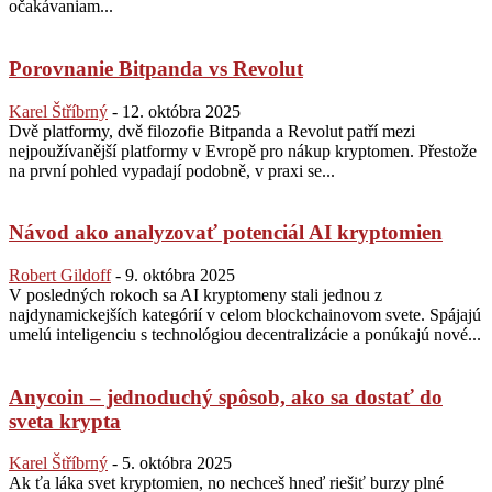
očakávaniam...
Porovnanie Bitpanda vs Revolut
Karel Štříbrný
-
12. októbra 2025
Dvě platformy, dvě filozofie Bitpanda a Revolut patří mezi
nejpoužívanější platformy v Evropě pro nákup kryptomen. Přestože
na první pohled vypadají podobně, v praxi se...
Návod ako analyzovať potenciál AI kryptomien
Robert Gildoff
-
9. októbra 2025
V posledných rokoch sa AI kryptomeny stali jednou z
najdynamickejších kategórií v celom blockchainovom svete. Spájajú
umelú inteligenciu s technológiou decentralizácie a ponúkajú nové...
Anycoin – jednoduchý spôsob, ako sa dostať do
sveta krypta
Karel Štříbrný
-
5. októbra 2025
Ak ťa láka svet kryptomien, no nechceš hneď riešiť burzy plné