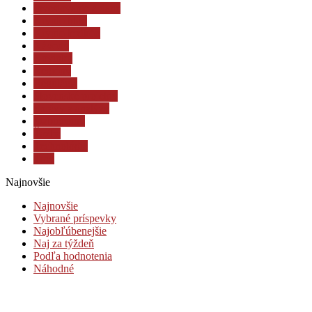
Investovanie a dane
Krypto blog
Krypto lexikón
Návody
Novinky
Regióny
Regulácia
Slovenské projekty
Správy a analýzy
Stablecoiny
Ťažba
Technológia
Trhy
Najnovšie
Najnovšie
Vybrané príspevky
Najobľúbenejšie
Naj za týždeň
Podľa hodnotenia
Náhodné