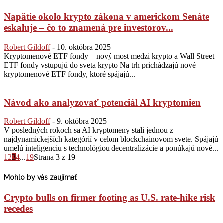
Napätie okolo krypto zákona v americkom Senáte
eskaluje – čo to znamená pre investorov...
Robert Gildoff
-
10. októbra 2025
Kryptomenové ETF fondy – nový most medzi krypto a Wall Street
ETF fondy vstupujú do sveta krypto Na trh prichádzajú nové
kryptomenové ETF fondy, ktoré spájajú...
Návod ako analyzovať potenciál AI kryptomien
Robert Gildoff
-
9. októbra 2025
V posledných rokoch sa AI kryptomeny stali jednou z
najdynamickejších kategórií v celom blockchainovom svete. Spájajú
umelú inteligenciu s technológiou decentralizácie a ponúkajú nové...
1
2
3
4
...
19
Strana 3 z 19
Mohlo by vás zaujímať
Crypto bulls on firmer footing as U.S. rate-hike risk
recedes