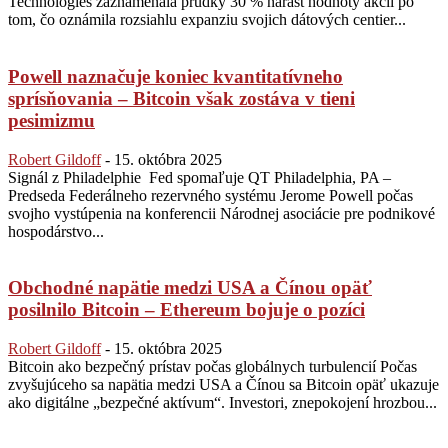
Technologies zaznamenala prudký 30 % nárast hodnoty akcií po
tom, čo oznámila rozsiahlu expanziu svojich dátových centier...
Powell naznačuje koniec kvantitatívneho
sprísňovania – Bitcoin však zostáva v tieni
pesimizmu
Robert Gildoff
-
15. októbra 2025
Signál z Philadelphie Fed spomaľuje QT Philadelphia, PA –
Predseda Federálneho rezervného systému Jerome Powell počas
svojho vystúpenia na konferencii Národnej asociácie pre podnikové
hospodárstvo...
Obchodné napätie medzi USA a Čínou opäť
posilnilo Bitcoin – Ethereum bojuje o pozíci
Robert Gildoff
-
15. októbra 2025
Bitcoin ako bezpečný prístav počas globálnych turbulencií Počas
zvyšujúceho sa napätia medzi USA a Čínou sa Bitcoin opäť ukazuje
ako digitálne „bezpečné aktívum“. Investori, znepokojení hrozbou...