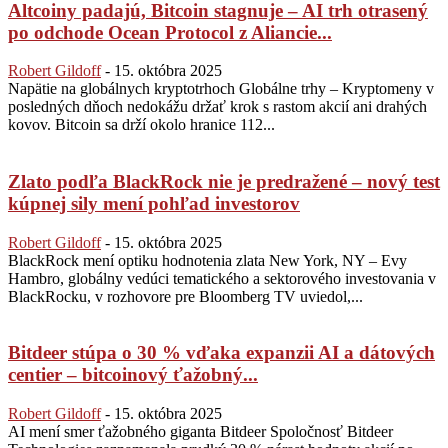
Altcoiny padajú, Bitcoin stagnuje – AI trh otrasený
po odchode Ocean Protocol z Aliancie...
Robert Gildoff
-
15. októbra 2025
Napätie na globálnych kryptotrhoch Globálne trhy – Kryptomeny v
posledných dňoch nedokážu držať krok s rastom akcií ani drahých
kovov. Bitcoin sa drží okolo hranice 112...
Zlato podľa BlackRock nie je predražené – nový test
kúpnej sily mení pohľad investorov
Robert Gildoff
-
15. októbra 2025
BlackRock mení optiku hodnotenia zlata New York, NY – Evy
Hambro, globálny vedúci tematického a sektorového investovania v
BlackRocku, v rozhovore pre Bloomberg TV uviedol,...
Bitdeer stúpa o 30 % vďaka expanzii AI a dátových
centier – bitcoinový ťažobný...
Robert Gildoff
-
15. októbra 2025
AI mení smer ťažobného giganta Bitdeer Spoločnosť Bitdeer