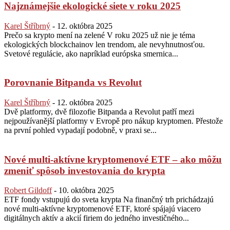
Najznámejšie ekologické siete v roku 2025
Karel Štříbrný
-
12. októbra 2025
Prečo sa krypto mení na zelené V roku 2025 už nie je téma
ekologických blockchainov len trendom, ale nevyhnutnosťou.
Svetové regulácie, ako napríklad európska smernica...
Porovnanie Bitpanda vs Revolut
Karel Štříbrný
-
12. októbra 2025
Dvě platformy, dvě filozofie Bitpanda a Revolut patří mezi
nejpoužívanější platformy v Evropě pro nákup kryptomen. Přestože
na první pohled vypadají podobně, v praxi se...
Nové multi-aktívne kryptomenové ETF – ako môžu
zmeniť spôsob investovania do krypta
Robert Gildoff
-
10. októbra 2025
ETF fondy vstupujú do sveta krypta Na finančný trh prichádzajú
nové multi-aktívne kryptomenové ETF, ktoré spájajú viacero
digitálnych aktív a akcií firiem do jedného investičného...