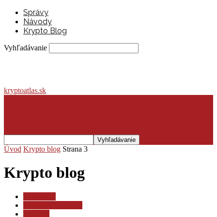
Správy
Návody
Krypto Blog
Vyhľadávanie
kryptoatlas.sk
Úvod
Krypto blog
Strana 3
Krypto blog
Ako začať
Burzy a peňaženky
Financie