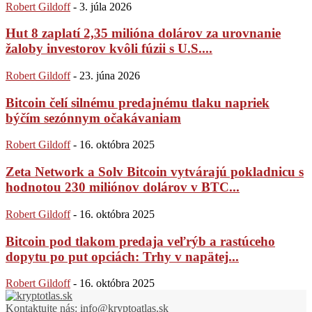
Robert Gildoff
-
3. júla 2026
Hut 8 zaplatí 2,35 milióna dolárov za urovnanie
žaloby investorov kvôli fúzii s U.S....
Robert Gildoff
-
23. júna 2026
Bitcoin čelí silnému predajnému tlaku napriek
býčím sezónnym očakávaniam
Robert Gildoff
-
16. októbra 2025
Zeta Network a Solv Bitcoin vytvárajú pokladnicu s
hodnotou 230 miliónov dolárov v BTC...
Robert Gildoff
-
16. októbra 2025
Bitcoin pod tlakom predaja veľrýb a rastúceho
dopytu po put opciách: Trhy v napätej...
Robert Gildoff
-
16. októbra 2025
Kontaktujte nás:
info@kryptoatlas.sk