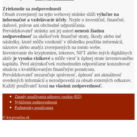
Zrieknutie sa zodpovednosti
Obsah zverejnený na tejto webovej stránke slúži
výlučne na
informačné a vzdelávacie účely
. Nejde o investičné, finančné,
daňové, právne ani obchodné odporúčania.
Prevádzkovateľ stránky ani jej autori
nenesú žiadnu
zodpovednosť
za akékoľvek finančné straty, škody alebo iné
následky, ktoré môžu vzniknúť v dôsledku použitia informácií,
názorov alebo analýz zverejnených na tomto webe.
Investovanie do kryptomien, tokenov, NFT alebo iných digitálnych
aktív
je vysoko rizikové
a môže viesť k úplnej strate investovaného
kapitálu. Pred akýmkoľvek rozhodnutím odporúčame konzultovať
situáciu s kvalifikovaným finančným poradcom.
Prevádzkovateľ nezaručuje správnosť, úplnosť ani aktuálnosť
uvedených informácií a nezodpovedá za obsah externých odkazov.
Každý používateľ koná
na vlastnú zodpovednosť.
Zásady používania súborov cookie (EÚ)
Vylúčenie zodpovednosti
Podmienky používania
© kryptoatlas.sk